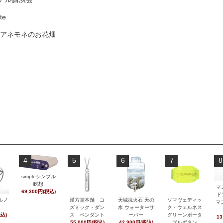
te
 アネモネのお花畑
4
5
6
7
8
simpleシンプル
瞑想
マ
69,300円(税込)
ド
ルノ
漢方堂本舗 コ
天城抗火石 天の
ソマヴェディッ
マ
ズミック・ダン
水 ウォーターサ
ク・ウェルネス
税込)
ス ペンダント
ーバー
グリーンポータ
13
55,000円(税込)
42,900円(税込)
ブルボタン