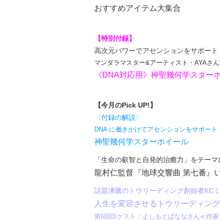
おすすめアイテム大集合
【特別付録】
高次元パワーでアセンションをサポート
マンダラマスター&アーティスト・AYAさ
《DNA対応用》神聖幾何学スター
【今月のPick UP!】
〈付録の解説〉
DNA に働きかけてアセンションをサポート
神聖幾何学スターホイール
「生命の叡智と自発的治癒力」をテーマ
龍村仁監督『地球交響曲 第七番』
話題沸騰のトウリーディング創始者KC
人生を変容させるトウリーディング
第6回目ゲスト：よしもとばななさん≪作家