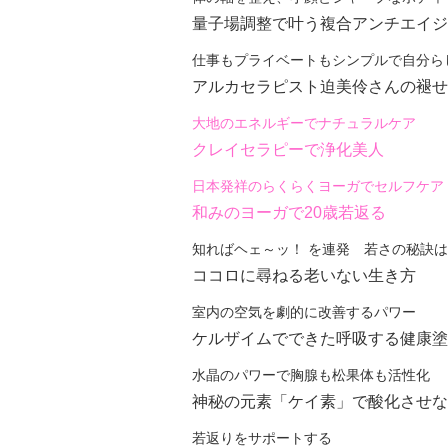
量子場調整で叶う複合アンチエイジ
仕事もプライベートもシンプルで自分ら
アルカセラピスト迫美伶さんの褪せ
大地のエネルギーでナチュラルケア
クレイセラピーで浄化美人
日本発祥のらくらくヨーガでセルフケア
和みのヨーガで20歳若返る
知ればヘェ～ッ！ を連発 若さの秘訣
ココロに尋ねる老いない生き方
室内の空気を劇的に改善するパワー
ケルザイムでできた呼吸する健康塗
水晶のパワーで胸腺も松果体も活性化
神秘の元素「ケイ素」で酸化させな
若返りをサポートする