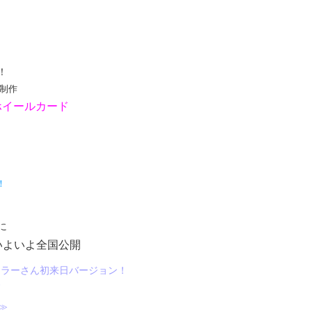
！
ん制作
ホイールカード
！
に
いよいよ全国公開
ミラーさん初来日バージョン！
≫