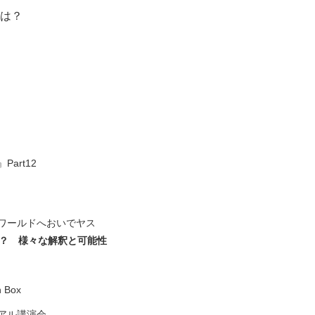
は？
art12
ワールドへおいでヤス
か？ 様々な解釈と可能性
 Box
アル講演会