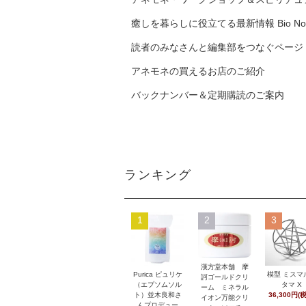
癒しを暮らしに役立てる最新情報 Bio No
読者のみなさんと編集部をつなぐページ
アネモネの買えるお店のご紹介
バックナンバー＆定期購読のご案内
ランキング
1
2
3
漢方堂本舗 摩
Purica ピュリケ
模型 ミスマ
訶ゴールドクリ
（エプソムソル
タマ X
ーム ミネラル
ト）並木良和さ
36,300円(
イオン万能クリ
んプロデュー