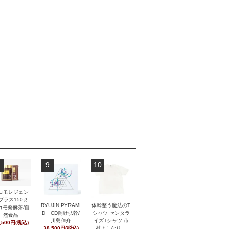
9
10
コモレジェン
プラス150ｇ
RYUJIN PYRAMI
体幹整う魔法のT
コモ発酵茶/自
D CD岡野弘幹/
シャツ センタラ
然食品
川島伸介
イズTシャツ 市
,500円(税込)
38,500円(税込)
村よしなり。