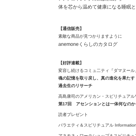
体を芯から温めて健康になる睡眠と
【通信販売】
素敵な商品が見つかりますように
anemoneくらしのカタログ
【好評連載】
変容し続けるコミュ二ティ『ダマヌール』P
魂の記憶を取り戻し、真の進化を果たす
過去生のリサーチ
高島康司のアメリカン・スピリチュアル
第17回 アセンションとは一体何なの
読者プレゼント
バラエティ＆スピリチュアル Information
アネモネ・ワークショップ＆スピリチュ