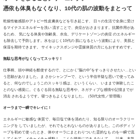
憑依も体臭もなくなり、10代の肌の波動をまとって
乾燥性敏感肌やアトピー性皮膚炎などを引き起こす、 日々の生活で全身に受け
るマイナスエネルギーを洗い 流すことで、炎症がおさまります。抗菌作用があ
るため、 気になる体臭や加齢臭、水虫、デリケートゾーンの炎症 のエネルギー
も除去して予防します。水をはじく10代の 肌になるという波動により、美肌と
保湿を期待できます。 サイキックスポンジや霊媒体質の方にもおすすめです。
無駄な思考がなくなってスッキリ！
仕事柄、頭や神経を酷使するので、とにかく“脳の中”をすっきりさせたい…とい
う悲願がありました。ま さかシャンプーで、という半信半疑な思いで使ってみ
ると、何なのでしょうこのスッキリ感は、というくらい、 いままで体験したこ
とのない感覚に。ぐるぐる回る無駄な思考や、ネガティブな感情や記憶までが
消去 されるようです。寝つきもよくなりました。（50代女性／管理職）
オーラまで一瞬でキレイに！
エネルギーに敏感な 体質で、毎日塩で体を清めたり、知る限りのオーラクリー
ニングを していましたが、それでもとれないものがありました。このボディ ソ
ープを初めて使ったとき、体やオーラにまとわりついた霊的なも のを一瞬で流
してくれて、メチャメチャ感動！ こんな簡単にでき るなんて……以来、本気