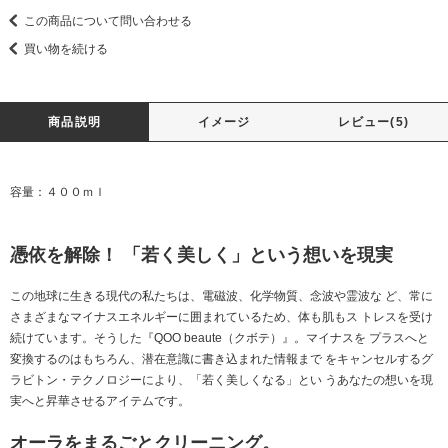
この商品について問い合わせる
買い物を続ける
商品説明
イメージ
レビュー(5)
容量：４００ｍｌ
憑依を解除！ 「若く美しく」という想いを現実
この地球に生きる現代の私たちは、電磁波、化学物質、念波や霊波な ど、常に
さまざまなマイナスエネルギーに囲まれているため、体も肌もス トレスを受け
続けています。そうした『QOO beaute（クボテ）』。マイナスを プラスへと
変換するのはもちろん、潜在意識に書き込まれた情報まで をキャンセルするグ
ラビトン・テクノロジーにより、「若く美しくなる」とい うあなたの想いを現
実へと昇華させるアイテムです。
オーラをまるごとクリーニング。