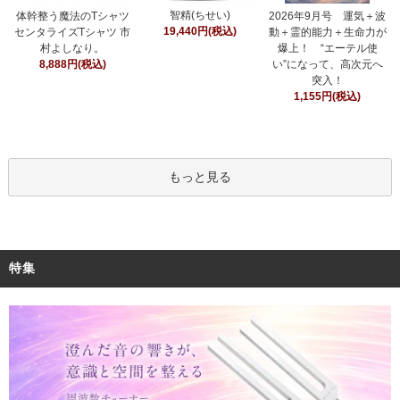
智精(ちせい)
体幹整う魔法のTシャツ
2026年9月号 運気＋波
19,440円(税込)
センタライズTシャツ 市
動＋霊的能力＋生命力が
村よしなり。
爆上！ “エーテル使
8,888円(税込)
い”になって、高次元へ
突入！
1,155円(税込)
もっと見る
特集