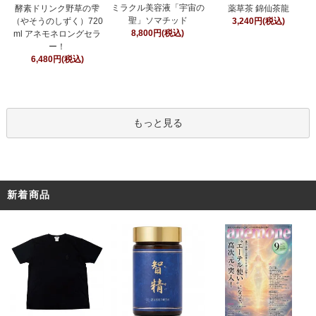
ミラクル美容液「宇宙の
酵素ドリンク野草の雫
薬草茶 錦仙茶龍
聖」ソマチッド
（やそうのしずく）720
3,240円(税込)
8,800円(税込)
ml アネモネロングセラ
ー！
6,480円(税込)
もっと見る
新着商品