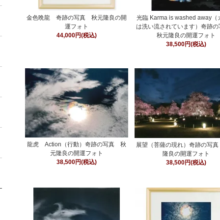
金色晩龍 奇跡の写真 秋元隆良の開
光臨 Karma is washed awa
運フォト
は洗い流されています）奇跡
44,000円(税込)
秋元隆良の開運フォト
38,500円(税込)
龍虎 Action（行動）奇跡の写真 秋
展望（菩薩の現れ）奇跡の写真
元隆良の開運フォト
隆良の開運フォト
38,500円(税込)
38,500円(税込)