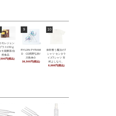
9
10
コモレジェン
プラス150ｇ
RYUJIN PYRAMI
体幹整う魔法のT
コモ発酵茶/自
D CD岡野弘幹/
シャツ センタラ
然食品
川島伸介
イズTシャツ 市
,500円(税込)
38,500円(税込)
村よしなり。
8,888円(税込)