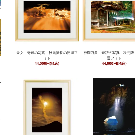
天女 奇跡の写真 秋元隆良の開運フ
神羅万象 奇跡の写真 秋元隆
ォト
運フォト
44,000円(税込)
44,000円(税込)