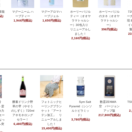
茶龍
マグーニーム ハ
マグーアロマハ
ホーリーバジル
ホーリーバジル
7
込)
ーブティー
ーブジェル
ティー（オオヤ
のタネ（オオヤ
ーナ
1,944円(税込)
1,650円(税込)
ラマトゥルシ
ラマトゥルシ
現 
ー）30包入り
ー）
イ
リニューアルし
396円(税込)
ました！
23
2,160円(税込)
月号
酵素ドリンク野
フォトニックヒ
Sym Salt
数霊ZENWA
TS
＋霊
草の雫（やそう
ーリングブラン
Pyramid（シンソ
空 バージョン
命力
のしずく）720ml
ケット「アート
ルトピラミッ
アップ版
2
エー
アネモネロング
テン加工」 リ
ド）
217,800円(税込)
なっ
セラー！
ニューアルしま
3,780円(税込)
へ突
6,480円(税込)
した！
15,400円(税込)