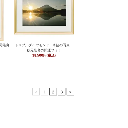
元隆良
トリプルダイヤモンド 奇跡の写真
秋元隆良の開運フォト
38,500円(税込)
<
1
2
3
>