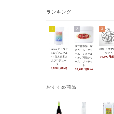
ランキング
1
2
3
漢方堂本舗 摩
Purica ピュリケ
模型 ミスマ
訶ゴールドクリ
（エプソムソル
タマ X
ーム ミネラル
ト）並木良和さ
36,300円(
イオン万能クリ
んプロデュー
ーム ソマチッ
ス！
ト
3,960円(税込)
10,780円(税込)
おすすめ商品