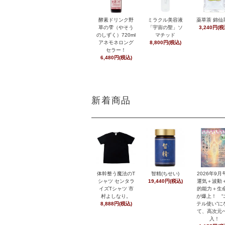
酵素ドリンク野
ミラクル美容液
薬草茶 錦仙
草の雫（やそう
「宇宙の聖」ソ
3,240円(税
のしずく）720ml
マチッド
アネモネロング
8,800円(税込)
セラー！
6,480円(税込)
新着商品
体幹整う魔法のT
智精(ちせい)
2026年9
シャツ センタラ
19,440円(税込)
運気＋波動
イズTシャツ 市
的能力＋生
村よしなり。
が爆上！ “
8,888円(税込)
テル使い”に
て、高次元
入！