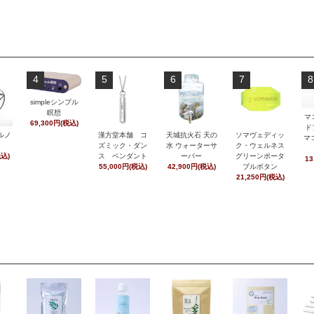
4
5
6
7
8
simpleシンプル
瞑想
マ
69,300円(税込)
ド
ルノ
漢方堂本舗 コ
天城抗火石 天の
ソマヴェディッ
マ
ズミック・ダン
水 ウォーターサ
ク・ウェルネス
税込)
ス ペンダント
ーバー
グリーンポータ
13
55,000円(税込)
42,900円(税込)
ブルボタン
21,250円(税込)