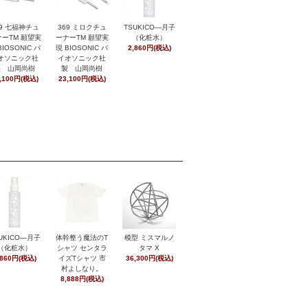
369 ミロクチュ
29 七福神チュ
TSUKICO―月子
ーナーTM 願望実
ーTM 願望実
（化粧水）
現 BIOSONIC バ
BIOSONIC バ
2,860円(税込)
イオソニック社
オソニック社
製 山岡尚樹
製 山岡尚樹
23,100円(税込)
,100円(税込)
UKICO―月子
体幹整う魔法のT
模型 ミスマルノ
（化粧水）
シャツ センタラ
タマ X
,860円(税込)
イズTシャツ 市
36,300円(税込)
村よしなり。
8,888円(税込)