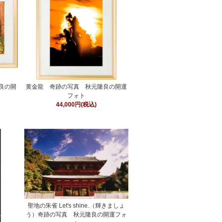
良の開
黄金龍 奇跡の写真 秋元隆良の開運
フォト
44,000円(税込)
聖地の朱雀 Let's shine.（輝きましょ
う）奇跡の写真 秋元隆良の開運フォ