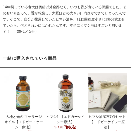
14年飼っている老犬は奥歯以外全部なく、いつも舌が出ている状態でした。そ
のせいもあって、舌が乾燥し、大豆ほどの大きい口内炎ができてしまったんで
す。そこで、自分が愛用していたヒマシ油を、1日2回程度小さじ1杯分飲ませ
ていたら、何ときれいにはがれたんです。本当にヒマシ油はすごいと思いま
す！ （30代／女性）
一緒に購入されている商品
大地と光の マッサージ
ヒマシ油【エドガーケイ
ヒマシ油湿布7点セット
オイル【エドガー・ケー
シー療法】
【エドガーケイシー療
シー療法】
5,720円(税込)
法】