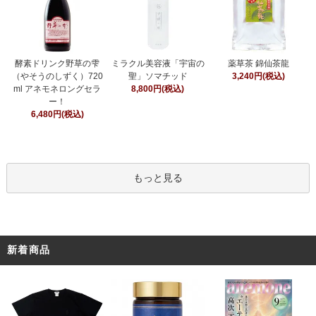
ミラクル美容液「宇宙の
酵素ドリンク野草の雫
薬草茶 錦仙茶龍
聖」ソマチッド
（やそうのしずく）720
3,240円(税込)
8,800円(税込)
ml アネモネロングセラ
ー！
6,480円(税込)
もっと見る
新着商品