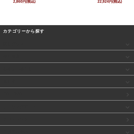
2,860円(税込)
22,924円(税込)
カテゴリーから探す
癒しグッズ
美と健康
心地よい暮らし
食と水
CD・DVD
ヒーリングアート
アウトレット
月刊アネモネ