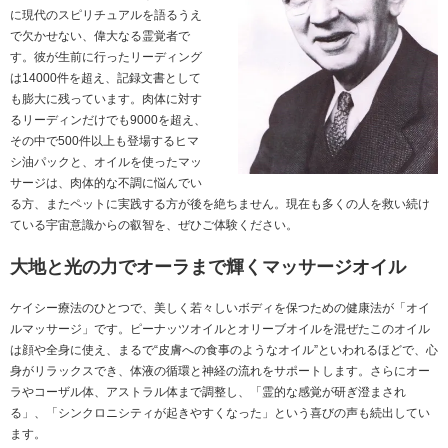
に現代のスピリチュアルを語るうえ
で欠かせない、偉大なる霊覚者で
す。彼が生前に行ったリーディング
は14000件を超え、記録文書として
も膨大に残っています。肉体に対す
るリーディンだけでも9000を超え、
その中で500件以上も登場するヒマ
シ油パックと、オイルを使ったマッ
サージは、肉体的な不調に悩んでい
る方、またペットに実践する方が後を絶ちません。現在も多くの人を救い続け
ている宇宙意識からの叡智を、ぜひご体験ください。
大地と光の力でオーラまで輝くマッサージオイル
ケイシー療法のひとつで、美しく若々しいボディを保つための健康法が「オイ
ルマッサージ」です。ピーナッツオイルとオリーブオイルを混ぜたこのオイル
は顔や全身に使え、まるで“皮膚への食事のようなオイル”といわれるほどで、心
身がリラックスでき、体液の循環と神経の流れをサポートします。さらにオー
ラやコーザル体、アストラル体まで調整し、「霊的な感覚が研ぎ澄まされ
る」、「シンクロニシティが起きやすくなった」という喜びの声も続出してい
ます。