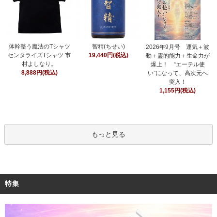
智精(ちせい)
体幹整う魔法のTシャツ
2026年9月号 運気＋波
19,440円(税込)
センタライズTシャツ 市
動＋霊的能力＋生命力が
村よしなり。
爆上！ “エーテル使
8,888円(税込)
い”になって、高次元へ
突入！
1,155円(税込)
もっと見る
特集