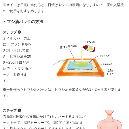
※オイルは日光に当たると、日焼けやシミの原因になりますので、夜の入浴後
のご使用をおすすめします。
ヒマシ油パックの方法
ステップ ❶
オイルカバーの上
に、 フランネルを
3つ折りにして置
き、ヒマシ油を20
0～250ml ほど注
いで「 ヒマシ油パ
ック」を作りま
す。
※一度作ったヒマシ油パックは、ヒマシ油を加えながら1～2ヵ月ほど使えま
す。
ステップ ❷
右肋骨( 肝臓から盲腸にかけて)をカバーするようにパ
ックを当て、温熱ヒーターで1～1時間半ほど温めま
す。終わったらパックを外して拭きとります。拭きと