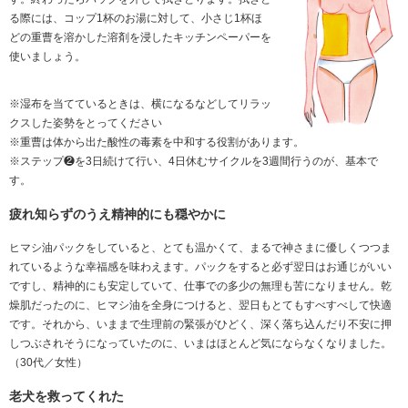
る際には、コップ1杯のお湯に対して、小さじ1杯ほ
どの重曹を溶かした溶剤を浸したキッチンペーパーを
使いましょう。
※湿布を当てているときは、横になるなどしてリラッ
クスした姿勢をとってください
※重曹は体から出た酸性の毒素を中和する役割があります。
※ステップ❷を3日続けて行い、4日休むサイクルを3週間行うのが、基本で
す。
疲れ知らずのうえ精神的にも穏やかに
ヒマシ油パックをしていると、とても温かくて、まるで神さまに優しくつつま
れているような幸福感を味わえます。パックをすると必ず翌日はお通じがいい
ですし、精神的にも安定していて、仕事での多少の無理も苦になりません。乾
燥肌だったのに、ヒマシ油を全身につけると、翌日もとてもすべすべして快適
です。それから、いままで生理前の緊張がひどく、深く落ち込んだり不安に押
しつぶされそうになっていたのに、いまはほとんど気にならなくなりました。
（30代／女性）
老犬を救ってくれた