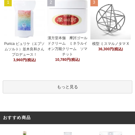
1
2
3
漢方堂本舗 摩訶ゴール
ドクリーム ミネラルイ
Purica ピュリケ（エプソ
模型 ミスマルノタマ X
オン万能クリーム ソマ
ムソルト）並木良和さん
36,300円(税込)
チット
プロデュース！
10,780円(税込)
3,960円(税込)
もっと見る
おすすめ商品