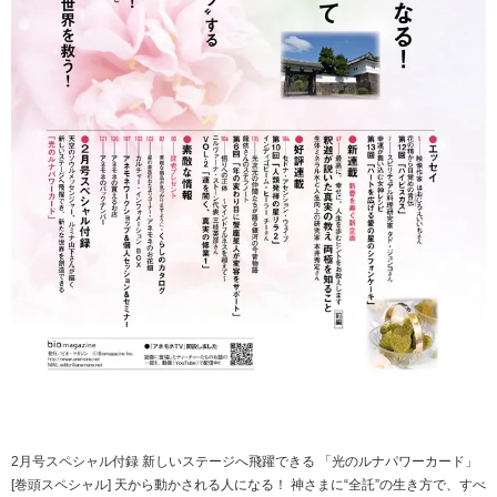
2月号スペシャル付録 新しいステージへ飛躍できる 「光のルナパワーカード」
[巻頭スペシャル] 天から動かされる人になる！ 神さまに“全託”の生き方で、すべ