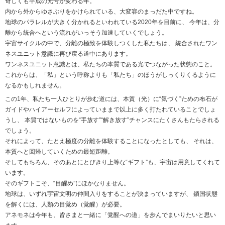
奇しくも平成の元号が変わる年。
内から外からゆさぶりをかけられている、大変容のまっだた中ですね。
地球のパラレルが大きく分かれるといわれている2020年を目前に、 今年は、分
離から統合へという流れがいっそう加速していくでしょう。
宇宙サイクルの中で、分離の極致を体験しつくした私たちは、 統合されたワン
ネスユニット意識に再び戻る道中にあります。
ワンネスユニット意識とは、私たちの本質である光でつながった状態のこと。
これからは、「私」という呼称よりも「私たち」のほうがしっくりくるように
なるかもしれません。
この1年、私たち一人ひとりが歩む道には、本質（光）に“気づく”ための布石が
ガイドやハイアーセルフによっていままで以上に多く打たれていることでしょ
うし、 本質ではないものを“手放す”“解き放す”チャンスにたくさんもたらされる
でしょう。
それによって、たとえ極度の分離を体験することになったとしても、 それは、
本質へと回帰していくための最短距離。
そしてもちろん、そのあとにとびきり上等な“ギフト”も、宇宙は用意してくれて
います。
そのギフトこそ、“目醒め”にほかなりません。
地球は、いずれ宇宙文明の仲間入りをすることが決まっていますが、 鎖国状態
を解くには、人類の目覚め（覚醒）が必要。
アネモネは今年も、皆さまと一緒に「覚醒への道」を歩んでまいりたいと思い