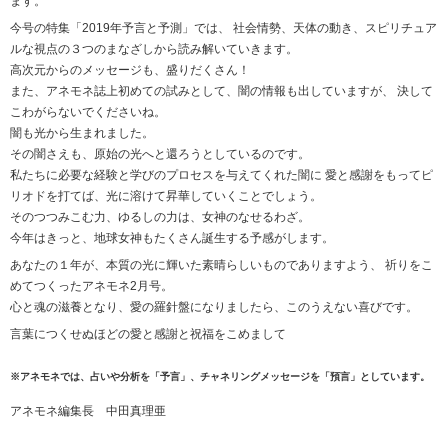
ます。
今号の特集「2019年予言と予測」では、 社会情勢、天体の動き、スピリチュア
ルな視点の３つのまなざしから読み解いていきます。
高次元からのメッセージも、盛りだくさん！
また、アネモネ誌上初めての試みとして、闇の情報も出していますが、 決して
こわがらないでくださいね。
闇も光から生まれました。
その闇さえも、原始の光へと還ろうとしているのです。
私たちに必要な経験と学びのプロセスを与えてくれた闇に 愛と感謝をもってピ
リオドを打てば、光に溶けて昇華していくことでしょう。
そのつつみこむ力、ゆるしの力は、女神のなせるわざ。
今年はきっと、地球女神もたくさん誕生する予感がします。
あなたの１年が、本質の光に輝いた素晴らしいものでありますよう、 祈りをこ
めてつくったアネモネ2月号。
心と魂の滋養となり、愛の羅針盤になりましたら、このうえない喜びです。
言葉につくせぬほどの愛と感謝と祝福をこめまして
※アネモネでは、占いや分析を「予言」、チャネリングメッセージを「預言」としています。
アネモネ編集長 中田真理亜