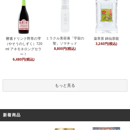
ミラクル美容液「宇宙の
酵素ドリンク野草の雫
薬草茶 錦仙茶龍
聖」ソマチッド
（やそうのしずく）720
3,240円(税込)
8,800円(税込)
ml アネモネロングセラ
ー！
6,480円(税込)
もっと見る
新着商品