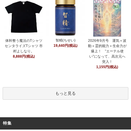
智精(ちせい)
体幹整う魔法のTシャツ
2026年9月号 運気＋波
19,440円(税込)
センタライズTシャツ 市
動＋霊的能力＋生命力が
村よしなり。
爆上！ “エーテル使
8,888円(税込)
い”になって、高次元へ
突入！
1,155円(税込)
もっと見る
特集