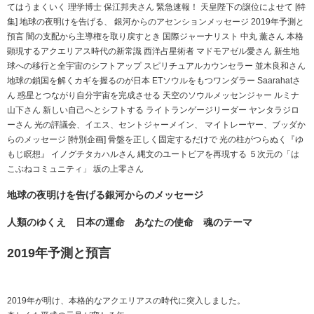
てはうまくいく 理学博士 保江邦夫さん 緊急速報！ 天皇陛下の譲位によせて [特
集] 地球の夜明けを告げる、 銀河からのアセンションメッセージ 2019年予測と
預言 闇の支配から主導権を取り戻すとき 国際ジャーナリスト 中丸 薫さん 本格
顕現するアクエリアス時代の新常識 西洋占星術者 マドモアゼル愛さん 新生地
球への移行と全宇宙のシフトアップ スピリチュアルカウンセラー 並木良和さん
地球の鎖国を解くカギを握るのが日本 ETソウルをもつワンダラー Saarahatさ
ん 惑星とつながり自分宇宙を完成させる 天空のソウルメッセンジャー ルミナ
山下さん 新しい自己へとシフトする ライトランゲージリーダー ヤンタラジロ
ーさん 光の評議会、イエス、セントジャーメイン、 マイトレーヤー、ブッダか
らのメッセージ [特別企画] 骨盤を正しく固定するだけで 光の柱がつらぬく『ゆ
もじ瞑想』 イノグチタカハルさん 縄文のユートピアを再現する ５次元の「は
こぶねコミュニティ」 坂の上零さん
地球の夜明けを告げる銀河からのメッセージ
人類のゆくえ 日本の運命 あなたの使命 魂のテーマ
2019年予測と預言
2019年が明け、本格的なアクエリアスの時代に突入しました。