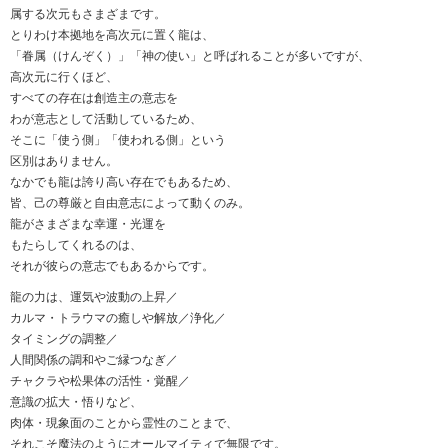
属する次元もさまざまです。
とりわけ本拠地を高次元に置く龍は、
「眷属（けんぞく）」「神の使い」と呼ばれることが多いですが、
高次元に行くほど、
すべての存在は創造主の意志を
わが意志として活動しているため、
そこに「使う側」「使われる側」という
区別はありません。
なかでも龍は誇り高い存在でもあるため、
皆、己の尊厳と自由意志によって動くのみ。
龍がさまざまな幸運・光運を
もたらしてくれるのは、
それが彼らの意志でもあるからです。
龍の力は、運気や波動の上昇／
カルマ・トラウマの癒しや解放／浄化／
タイミングの調整／
人間関係の調和やご縁つなぎ／
チャクラや松果体の活性・覚醒／
意識の拡大・悟りなど、
肉体・現象面のことから霊性のことまで、
それこそ魔法のようにオールマイティで無限です。