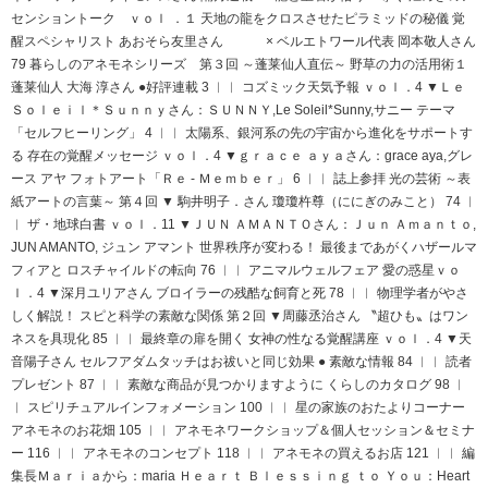
センショントーク ｖｏｌ ．１ 天地の龍をクロスさせたピラミッドの秘儀 覚
醒スペシャリスト あおそら友里さん × ベルエトワール代表 岡本敬人さん
79 暮らしのアネモネシリーズ 第３回 ～蓬莱仙人直伝～ 野草の力の活用術１
蓬莱仙人 大海 淳さん ●好評連載 3 ︱︱ コズミック天気予報 ｖｏｌ．4 ▼Ｌｅ
Ｓｏｌｅｉｌ＊Ｓｕｎｎｙさん：ＳＵＮＮＹ,Le Soleil*Sunny,サニー テーマ
「セルフヒーリング」 4 ︱︱ 太陽系、銀河系の先の宇宙から進化をサポートす
る 存在の覚醒メッセージ ｖｏｌ．4 ▼ｇｒａｃｅ ａｙａさん：grace aya,グレ
ース アヤ フォトアート「Ｒｅ - Ｍｅｍｂｅｒ」 6 ︱︱ 誌上参拝 光の芸術 ～表
紙アートの言葉～ 第４回 ▼ 駒井明子．さん 瓊瓊杵尊（ににぎのみこと） 74 ︱
︱ ザ・地球白書 ｖｏｌ．11 ▼ＪＵＮ ＡＭＡＮＴＯさん：Ｊｕｎ Ａｍａｎｔｏ,
JUN AMANTO, ジュン アマント 世界秩序が変わる！ 最後まであがくハザールマ
フィアと ロスチャイルドの転向 76 ︱︱ アニマルウェルフェア 愛の惑星ｖｏ
ｌ．4 ▼深月ユリアさん ブロイラーの残酷な飼育と死 78 ︱︱ 物理学者がやさ
しく解説！ スピと科学の素敵な関係 第２回 ▼周藤丞治さん 〝超ひも〟はワン
ネスを具現化 85 ︱︱ 最終章の扉を開く 女神の性なる覚醒講座 ｖｏｌ．4 ▼天
音陽子さん セルフアダムタッチはお祓いと同じ効果 ● 素敵な情報 84 ︱︱ 読者
プレゼント 87 ︱︱ 素敵な商品が見つかりますように くらしのカタログ 98 ︱
︱ スピリチュアルインフォメーション 100 ︱︱ 星の家族のおたよりコーナー
アネモネのお花畑 105 ︱︱ アネモネワークショップ＆個人セッション＆セミナ
ー 116 ︱︱ アネモネのコンセプト 118 ︱︱ アネモネの買えるお店 121 ︱︱ 編
集長Ｍａｒｉａから：maria Ｈｅａｒｔ Ｂｌｅｓｓｉｎｇ ｔｏ Ｙｏｕ：Heart