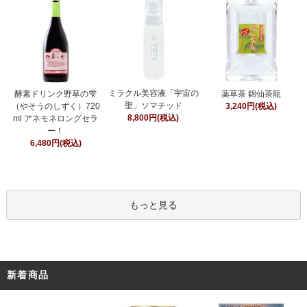
ミラクル美容液「宇宙の
酵素ドリンク野草の雫
薬草茶 錦仙茶龍
聖」ソマチッド
（やそうのしずく）720
3,240円(税込)
8,800円(税込)
ml アネモネロングセラ
ー！
6,480円(税込)
もっと見る
新着商品