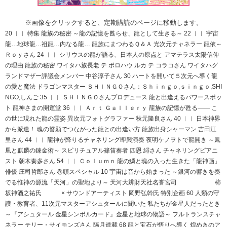
※画像をクリックすると、定期購読のページに移動します。
20 ︱︱ 特集 龍族の秘密 ～龍の記憶を甦らせ、龍として生きる～ 22 ︱︱ 宇宙
龍…地球龍…祖龍…内なる龍… 龍族にまつわるＱ＆Ａ 光次元チャネラー 龍依～
Ｒｏｙさん 24 ︱︱ シリウスの龍が語る、日本人の原点と アマテラス太陽信仰
の理由 龍族の秘密 ワイタハ族長老 テ ポロハウ ルカ テ コラコさん ワイタハグ
ランドマザー評議会メンバー 中谷淳子さん 30 ハートを開いて５次元へ導く龍
の愛と魔法 ドラゴンマスター ＳＨＩＮＧＯさん：Ｓｈｉｎｇｏ,ｓｉｎｇｏ,SHI
NGO,しんご 35 ︱︱ ＳＨＩＮＧＯさんプロデュース 龍と出逢えるパワースポッ
ト 龍神さまの開運堂 36 ︱︱ Ａｒｔ Ｇａｌｌｅｒｙ 龍族の記憶が甦る―― こ
の世に現れた龍の霊姿 異次元フォトグラファー 秋元隆良さん 40 ︱︱ 日本神界
から派遣！ 魂の誓願でつながった龍との出逢い方 龍族出身シャーマン 吉田江
里さん 44 ︱︱ 龍神が降りるチャネリング即興演奏 夜明ケノヲトで龍開き ～鳳
凰と麒麟の錬金術～ スピリチュアル篠笛奏者 四恩 緋さん チャネリングピアニ
スト 朝木奏多さん 54 ︱︱ Ｃｏｌｕｍｎ 龍の鱗と魂の入った生きた「龍神画」
俳優 庄司哲郎さん 巻頭スペシャル 10 宇宙は音から始まった ～銀河の響きを奏
でる惟神の源流「天河」の聖地より～ 天河大辨財天社名誉宮司 柿
坂神酒之祐氏 × サウンドアーティスト 岡野弘幹氏 特別企画 60 人類の守
護・教育者、11次元マスターアシュタールに聞いた 私たちが金星人だったとき
～『アシュタール 金星シンボルカード』金星と地球の物語～ フルトランスチャ
ネラー テリー・サイモンズさん 隔月連載 68 龍と宝石が悟りへ導く 煌めきのア