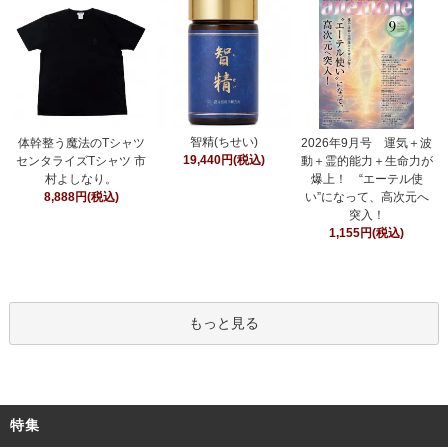
智精(ちせい)
体幹整う魔法のTシャツ
2026年9月号 運気＋波
19,440円(税込)
センタライズTシャツ 市
動＋霊的能力＋生命力が
村よしなり。
爆上！ “エーテル使
8,888円(税込)
い”になって、高次元へ
突入！
1,155円(税込)
もっと見る
特集