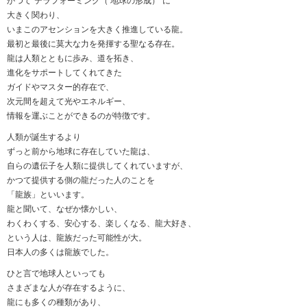
かつて“テラフォーミング（ 地球の形成）”に
大きく関わり、
いまこのアセンションを大きく推進している龍。
最初と最後に莫大な力を発揮する聖なる存在。
龍は人類とともに歩み、道を拓き、
進化をサポートしてくれてきた
ガイドやマスター的存在で、
次元間を超えて光やエネルギー、
情報を運ぶことができるのが特徴です。
人類が誕生するより
ずっと前から地球に存在していた龍は、
自らの遺伝子を人類に提供してくれていますが、
かつて提供する側の龍だった人のことを
「龍族」といいます。
龍と聞いて、なぜか懐かしい、
わくわくする、安心する、楽しくなる、龍大好き、
という人は、龍族だった可能性が大。
日本人の多くは龍族でした。
ひと言で地球人といっても
さまざまな人が存在するように、
龍にも多くの種類があり、