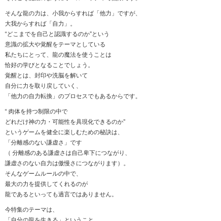
そんな龍の力は、小我からすれば「他力」ですが、
大我からすれば「自力」。
“どこまでを自己と認識するのか”という
意識の拡大や覚醒をテーマとしている
私たちにとって、龍の魔法を使うことは
恰好の学びとなることでしょう。
覚醒とは、封印や洗脳を解いて
自分に力を取り戻していく、
「他力の自力転換」のプロセスでもあるからです。
“ 肉体を持つ制限の中で
どれだけ神の力・可能性を具現化できるのか”
というゲームを健全に楽しむための秘訣は、
「分離感のない謙虚さ」です
（ 分離感のある謙虚さは自己卑下につながり、
謙虚さのない自力は傲慢さにつながります）。
そんなゲームルールの中で、
最大の力を提供してくれるのが
龍であるといっても過言ではありません。
今特集のテーマは、
「自分の龍を生きる」ということ。