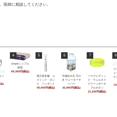
、医師に相談してください。
4
5
6
7
8
simpleシンプル
瞑想
マ
69,300円(税込)
ド
ルノ
漢方堂本舗 コ
天城抗火石 天の
ソマヴェディッ
マ
ズミック・ダン
水 ウォーターサ
ク・ウェルネス
税込)
ス ペンダント
ーバー
グリーンポータ
13
55,000円(税込)
42,900円(税込)
ブルボタン
21,250円(税込)