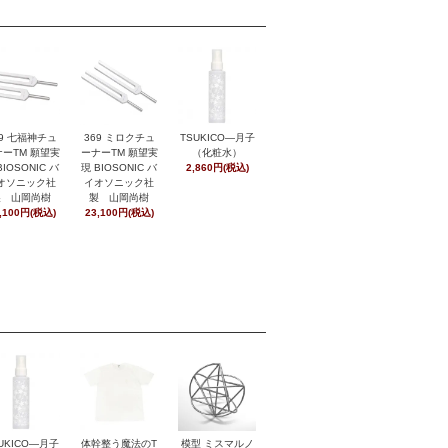
369 ミロクチュ
29 七福神チュ
TSUKICO―月子
ーナーTM 願望実
ーTM 願望実
（化粧水）
現 BIOSONIC バ
BIOSONIC バ
2,860円(税込)
イオソニック社
オソニック社
製 山岡尚樹
製 山岡尚樹
23,100円(税込)
,100円(税込)
UKICO―月子
体幹整う魔法のT
模型 ミスマルノ