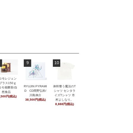
9
10
コモレジェン
プラス150ｇ
RYUJIN PYRAMI
体幹整う魔法のT
コモ発酵茶/自
D CD岡野弘幹/
シャツ センタラ
然食品
川島伸介
イズTシャツ 市
,500円(税込)
38,500円(税込)
村よしなり。
8,888円(税込)