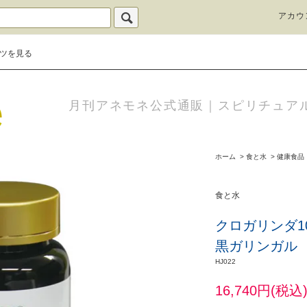
アカウ
ツを見る
月刊アネモネ公式通販｜スピリチュア
ホーム
>
食と水
>
健康食品
食と水
クロガリンダ1
黒ガリンガル
HJ022
16,740円(税込