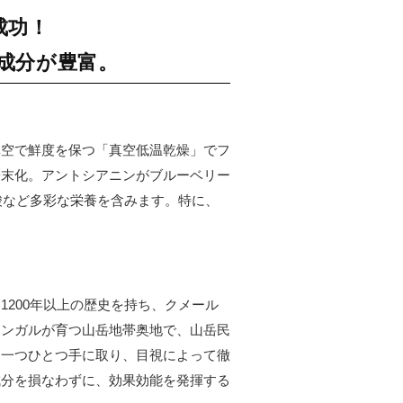
成功！
成分が豊富。
真空で鮮度を保つ「真空低温乾燥」でフ
粉末化。アントシアニンがブルーベリー
酸など多彩な栄養を含みます。特に、
200年以上の歴史を持ち、クメール
リンガルが育つ山岳地帯奥地で、山岳民
、一つひとつ手に取り、目視によって徹
成分を損なわずに、効果効能を発揮する