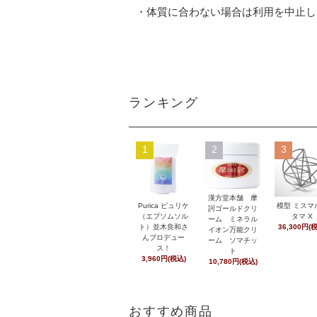
・体質に合わない場合は利用を中止し
ランキング
1
2
3
漢方堂本舗 摩
Purica ピュリケ
模型 ミスマ
訶ゴールドクリ
（エプソムソル
タマ X
ーム ミネラル
ト）並木良和さ
36,300円(
イオン万能クリ
んプロデュー
ーム ソマチッ
ス！
ト
3,960円(税込)
10,780円(税込)
おすすめ商品