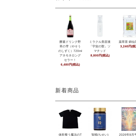
酵素ドリンク野
ミラクル美容液
薬草茶 錦仙
草の雫（やそう
「宇宙の聖」ソ
3,240円(税
のしずく）720ml
マチッド
アネモネロング
8,800円(税込)
セラー！
6,480円(税込)
新着商品
体幹整う魔法のT
智精(ちせい)
2026年9