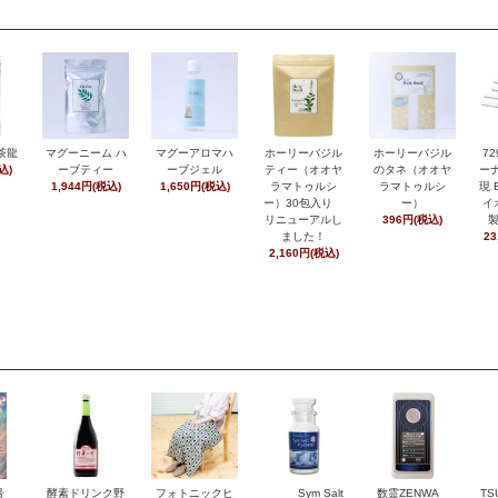
茶龍
マグーニーム ハ
マグーアロマハ
ホーリーバジル
ホーリーバジル
7
込)
ーブティー
ーブジェル
ティー（オオヤ
のタネ（オオヤ
ーナ
1,944円(税込)
1,650円(税込)
ラマトゥルシ
ラマトゥルシ
現 
ー）30包入り
ー）
イ
リニューアルし
396円(税込)
ました！
23
2,160円(税込)
月号
酵素ドリンク野
フォトニックヒ
Sym Salt
数霊ZENWA
TS