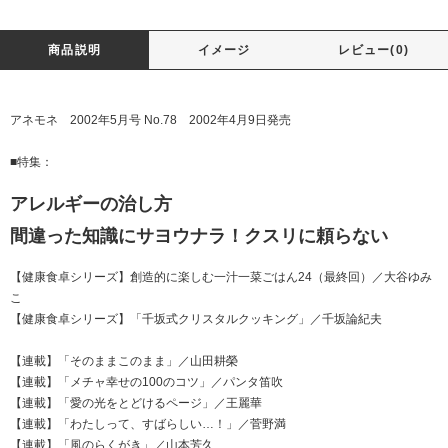
商品説明
イメージ
レビュー(0)
アネモネ 2002年5月号 No.78 2002年4月9日発売
■特集：
アレルギーの治し方
間違った知識にサヨウナラ！クスリに頼らない
【健康食卓シリーズ】創造的に楽しむ一汁一菜ごはん24（最終回）／大谷ゆみ
こ
【健康食卓シリーズ】「千坂式クリスタルクッキング」／千坂論紀夫
【連載】「そのままこのまま」／山田耕榮
【連載】「メチャ幸せの100のコツ」／パンタ笛吹
【連載】「愛の光をとどけるページ」／王麗華
【連載】「わたしって、すばらしい…！」／菅野満
【連載】「風のらくがき」／山本芳久