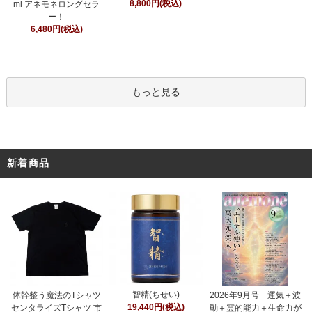
8,800円(税込)
ml アネモネロングセラ
ー！
6,480円(税込)
もっと見る
新着商品
智精(ちせい)
体幹整う魔法のTシャツ
2026年9月号 運気＋波
19,440円(税込)
センタライズTシャツ 市
動＋霊的能力＋生命力が