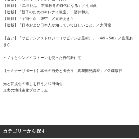
【連載】「21世紀は、右脳教育の時代になる」／七田眞
【連載】「親子のためのキレナイ教室」 酒井和夫
【連載】「宇宙生命 虚空」／直居あきら
【連載】「日本および日本人が知っていてほしいこと」／太田龍
【占い】「サビアンアストロジー（サビアン占星術）」（4/9～5/8）／直居あ
きら
ヒノキとシンメイストーンを使った自然派住宅
【セミナーリポート】本当の自分と出会う「真我開発講座」／佐藤康行
光と菩提心の癒しを行う／和田仙心
真実の地球進化プログラム
カテゴリーから探す