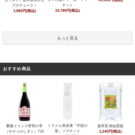
ムソルト）並木良和さん
36,300円(税込)
チット
プロデュース！
10,780円(税込)
3,960円(税込)
もっと見る
おすすめ商品
ミラクル美容液「宇宙の
酵素ドリンク野草の雫
薬草茶 錦仙茶龍
聖」ソマチッド
（やそうのしずく）720
3,240円(税込)