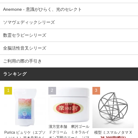
Anemone - 意識がひらく、光のセレクト
ソマヴェディックシリーズ
数霊セラピーシリーズ
全脳活性音叉シリーズ
ご利用の際の手引き
ランキング
1
2
3
漢方堂本舗 摩訶ゴール
ドクリーム ミネラルイ
Purica ピュリケ（エプソ
模型 ミスマルノタマ X
オン万能クリーム ソマ