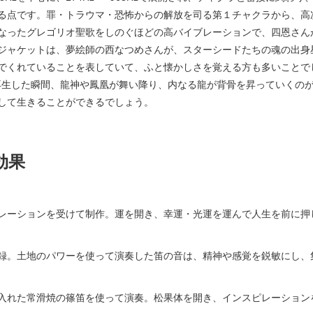
る点です。罪・トラウマ・恐怖からの解放を司る第１チャクラから、高
なったグレゴリオ聖歌をしのぐほどの高バイブレーションで、四恩さん
ジャケットは、夢絵師の西なつめさんが、スターシードたちの魂の出身
でくれていることを表していて、ふと懐かしさを覚える方も多いことで
再生した瞬間、龍神や鳳凰が舞い降り、内なる龍が背骨を昇っていくの
して生きることができるでしょう。
効果
レーションを受けて制作。運を開き、幸運・光運を運んで人生を前に押
録。土地のパワーを使って演奏した笛の音は、精神や感覚を鋭敏にし、
入れた常滑焼の篠笛を使って演奏。松果体を開き、インスピレーション