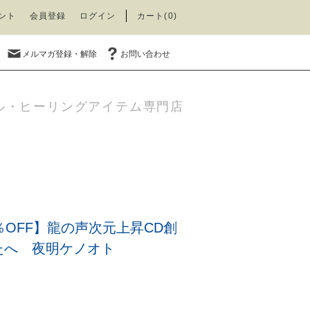
ント
会員登録
ログイン
カート(0)
メルマガ登録・解除
お問い合わせ
ル・ヒーリングアイテム専門店
％OFF】龍の声次元上昇CD創
たへ 夜明ケノオト