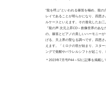
“龍を呼ぶ”といわれる篠笛を極め、龍
レイであることが明らかになり、四恩さ
ルケースといえます。その進化したお二
『龍の声 次元上昇CD～創像世界のあ
の。篠笛とピアノの美しいハーモニーが
げる、天上界の聖なる調べです。四恩さ
えます。「ミロクの世が始まり、スター
ングで覚醒やパラレルシフトが起こり、
＊2023年7月号P44～52に記事を掲載