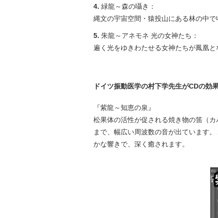
4.
緑龍～森の囁き：
縄文の宇宙空間・猿投山にある林の中で
5.
朱龍～アネモネ 光の女神たち：
遍く光をゆきわたせる女神たちが鳳凰と
ドイツ振動医学の村下学先生がCDの効
『紫龍～知恵の泉』
松果体の活性が促される焼き物の笛（カ
まで、幅広い周波数の音が出ています。
かな響きで、深く癒されます。