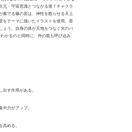
次元・宇宙意識とつながる第７チャクラ
が奏でる篠の音は、神性を甦らせる天上
星をテーマに描いたイラストを使用。星
しょう。自身の体が天地をつなぐ光のパ
がわかるのと同時に、外の龍も呼び込み、
し出す作用がある。
集中力がアップ。
を高める。