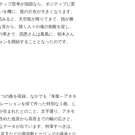
ガティブ思考が強固なら、ポジティブに変
いを機に、龍の介在が大きくなります。
試みると、天空龍が降りてきて、指が勝
な音から、聴く人々の魂の覚醒を促し、
んの導きで、四恩さんは鳳凰に、朝木さん
ョンを開始することとなったのです。
５つの曲を収録。なかでも『朱龍～アネモ
ピレーションを得て作った特別な１曲。じ
が生まれたとのこと。文字通り、アネモ
含めた低音から高音までの幅の広さと、
なデータが出ています。特筆すべきは、
わり、音叉などの周波数ヒーリングの基本とな