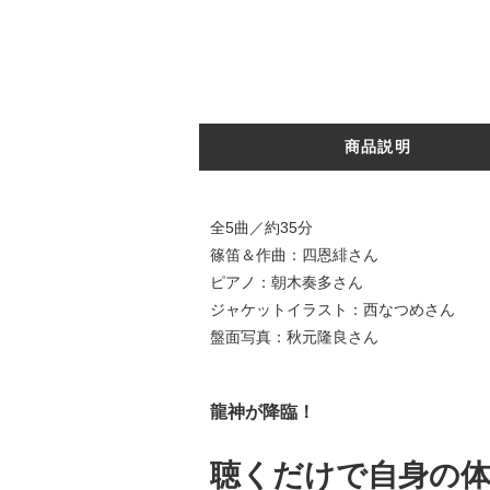
商品説明
全5曲／約35分
篠笛＆作曲：四恩緋さん
ピアノ：朝木奏多さん
ジャケットイラスト：西なつめさん
盤面写真：秋元隆良さん
龍神が降臨！
聴くだけで自身の