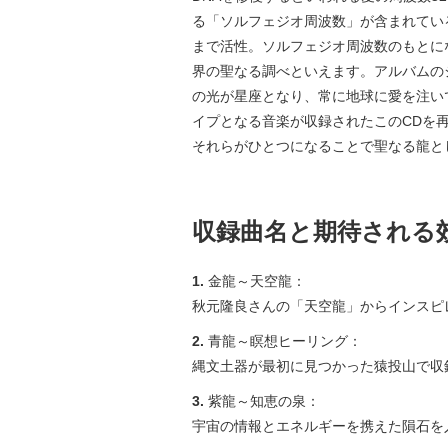
る「ソルフェジオ周波数」が含まれてい
まで活性。ソルフェジオ周波数のもとに
界の聖なる調べといえます。アルバムの
の光が星座となり、常に地球に愛を注い
イプとなる音楽が収録されたこのCDを
それらがひとつになることで聖なる龍と
収録曲名と期待される
1.
金龍～天空龍：
秋元隆良さんの「天空龍」からインスピ
2.
青龍～瞑想ヒーリング：
縄文土器が最初に見つかった猿投山で収
3.
紫龍～知恵の泉：
宇宙の情報とエネルギーを携えた隕石を