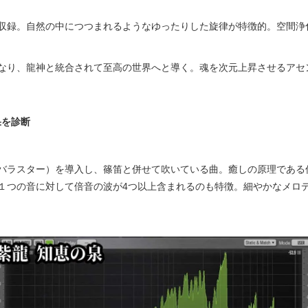
収録。自然の中につつまれるようなゆったりした旋律が特徴的。空間浄
なり、龍神と統合されて至高の世界へと導く。魂を次元上昇させるアセ
果を診断
バラスター）を導入し、篠笛と併せて吹いている曲。癒しの原理である
１つの音に対して倍音の波が4つ以上含まれるのも特徴。細やかなメロ