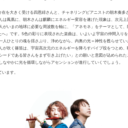
の介在を大きく受ける四恩緋さんと、チャネリングピアニストの朝木奏多
んは鳳凰に、朝木さんは麒麟にエネルギー変容を遂げた現象は、次元上
人がいまの地球に必要な周波数を軸に、「アネモネ」をテーマとして、
なたへ』です。5色の彩りに表現された楽曲は、いよいよ宇宙の仲間入り
一人ひとりの魂を揺さぶり、浄めながら、内奥の光＝神性を甦らせてい
んが吹く篠笛は、宇宙高次元のエネルギーを降ろすパイプ役をつとめ、
シードである皆さんをまず引き上げたい」との願いと意図が込められた
しなやかに光を循環しながらアセンションが進行していくでしょう。
しています。