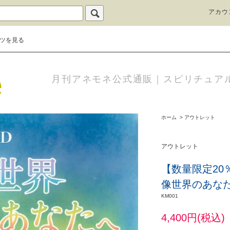
アカウ
ツを見る
月刊アネモネ公式通販｜スピリチュア
ホーム
>
アウトレット
アウトレット
【数量限定20
像世界のあな
KM001
4,400円(税込)