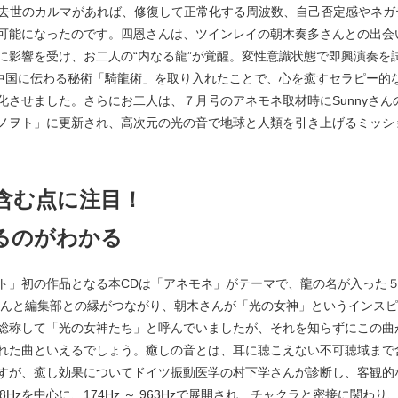
過去世のカルマがあれば、修復して正常化する周波数、自己否定感やネ
可能になったのです。四恩さんは、ツインレイの朝木奏多さんとの出会
に影響を受け、お二人の“内なる龍”が覚醒。変性意識状態で即興演奏を
、中国に伝わる秘術「騎龍術」を取り入れたことで、心を癒すセラピー的
化させました。さらにお二人は、７月号のアネモネ取材時にSunnyさ
ノヲト」に更新され、高次元の光の音で地球と人類を引き上げるミッシ
含む点に注目！
るのがわかる
ト」初の作品となる本CDは「アネモネ」がテーマで、龍の名が入った
さんと編集部との縁がつながり、朝木さんが「光の女神」というインス
総称して「光の女神たち」と呼んでいましたが、それを知らずにこの曲
れた曲といえるでしょう。癒しの音とは、耳に聴こえない不可聴域まで
すが、癒し効果についてドイツ振動医学の村下学さんが診断し、客観的
8Hzを中心に、174Hz ～ 963Hzで展開され、チャクラと密接に関