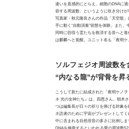
違いを直感的にとらえ、細胞のDNAに
容する周波数、というように吹き分けが
写真家・秋元隆良さんの作品「天空龍」
手に動く“自動演奏”状態を体験。また
同時に彷徨う霊たちを救済する音へと進
は麒麟へと覚醒。ユニット名も「夜明ケ
ソルフェジオ周波数を
“内なる龍”が背骨を昇
こうして新たに結成された「夜明ケノヲ
ネ 光の女神たち』は、四恩さん、朝木
つは編集長が日々の祈りを捧げる対象を
ネ読者のために宇宙がプレゼントしてく
中に含まれる自然倍音の多さに比例しま
DNAを修復するといわれる愛の周波数52