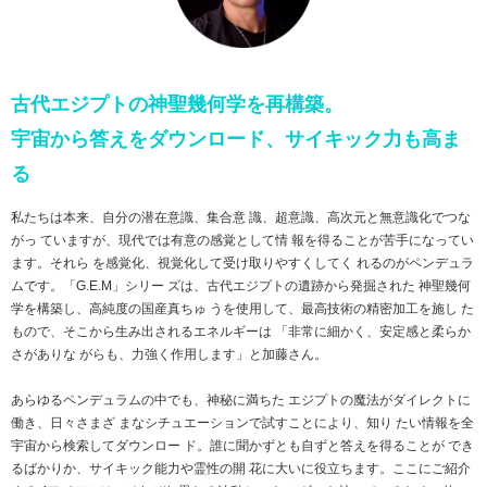
古代エジプトの神聖幾何学を再構築。
宇宙から答えをダウンロード、サイキック力も高ま
る
私たちは本来、自分の潜在意識、集合意 識、超意識、高次元と無意識化でつな
がっ ていますが、現代では有意の感覚として情 報を得ることが苦手になってい
ます。それら を感覚化、視覚化して受け取りやすくしてく れるのがペンデュラ
ムです。「G.E.M」シリー ズは、古代エジプトの遺跡から発掘された 神聖幾何
学を構築し、高純度の国産真ちゅ うを使用して、最高技術の精密加工を施し た
もので、そこから生み出されるエネルギーは 「非常に細かく、安定感と柔らか
さがありな がらも、力強く作用します」と加藤さん。
あらゆるペンデュラムの中でも、神秘に満ちた エジプトの魔法がダイレクトに
働き、日々さまざ まなシチュエーションで試すことにより、知り たい情報を全
宇宙から検索してダウンロー ド。誰に聞かずとも自ずと答えを得ることが でき
るばかりか、サイキック能力や霊性の開 花に大いに役立ちます。ここにご紹介