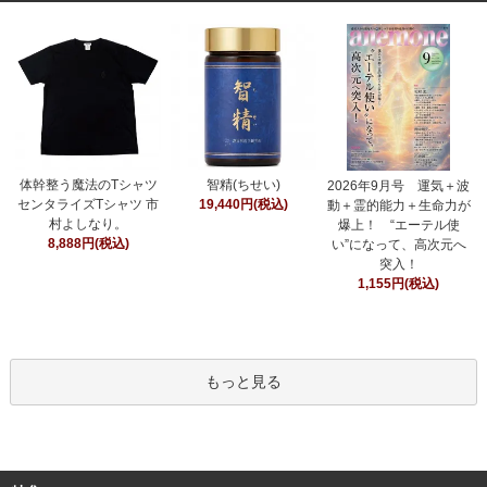
智精(ちせい)
体幹整う魔法のTシャツ
2026年9月号 運気＋波
19,440円(税込)
センタライズTシャツ 市
動＋霊的能力＋生命力が
村よしなり。
爆上！ “エーテル使
8,888円(税込)
い”になって、高次元へ
突入！
1,155円(税込)
もっと見る