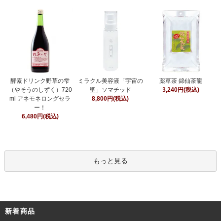
ミラクル美容液「宇宙の
酵素ドリンク野草の雫
薬草茶 錦仙茶龍
聖」ソマチッド
（やそうのしずく）720
3,240円(税込)
8,800円(税込)
ml アネモネロングセラ
ー！
6,480円(税込)
もっと見る
新着商品