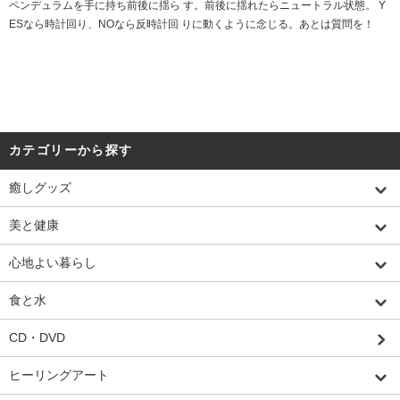
ペンデュラムを手に持ち前後に揺ら す。前後に揺れたらニュートラル状態。 Y
ESなら時計回り、NOなら反時計回 りに動くように念じる。あとは質問を！
カテゴリーから探す
癒しグッズ
美と健康
心地よい暮らし
食と水
CD・DVD
ヒーリングアート