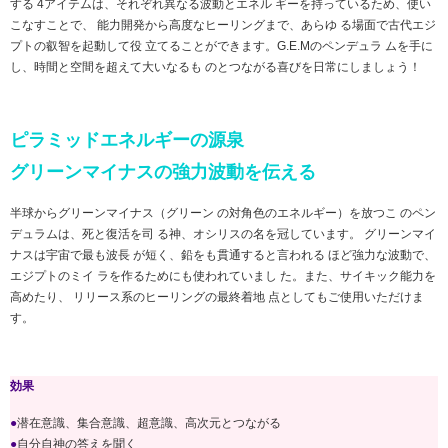
する 4アイテムは、それぞれ異なる波動とエネル ギーを持っているため、使い
こなすことで、 能力開発から高度なヒーリングまで、あらゆ る場面で古代エジ
プトの叡智を起動して役 立てることができます。G.E.Mのペンデュラ ムを手に
し、時間と空間を超えて大いなるも のとつながる喜びを日常にしましょう！
ピラミッドエネルギーの源泉
グリーンマイナスの強力波動を伝える
半球からグリーンマイナス（グリーン の対角色のエネルギー）を放つこ のペン
デュラムは、死と復活を司 る神、オシリスの名を冠しています。 グリーンマイ
ナスは宇宙で最も波長 が短く、鉛をも貫通すると言われる ほど強力な波動で、
エジプトのミイ ラを作るためにも使われていまし た。また、サイキック能力を
高めたり、 リリース系のヒーリングの最終着地 点としてもご使用いただけま
す。
効果
●
潜在意識、集合意識、超意識、高次元とつながる
●
自分自神の答えを聞く