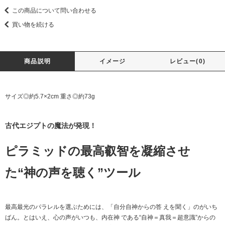
この商品について問い合わせる
買い物を続ける
商品説明
イメージ
レビュー(0)
サイズ◎約5.7×2cm 重さ◎約73g
古代エジプトの魔法が発現！
ピラミッドの最高叡智を凝縮させ
た“神の声を聴く”ツール
最高最光のパラレルを選ぶためには、「自分自神からの答 えを聞く」のがいち
ばん。とはいえ、心の声がいつも、内在神 である“自神＝真我＝超意識”からの