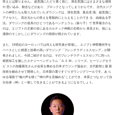
答えとは限りません。 超意識にたどり着く前に、潜在意識にはさまざまな感情
や 思い込み、観念などがあり、ブロックとなってしまうからです。 古代エジプ
トの神官たちも取り入れていたダウジングは、潜在意識、集合意 識、超意識に
アクセスし、高次元からの答えを客観的にとらえることのでき る、由緒ある手
法。ダウジングの道具のひとつであるペンデュラム（振り子）で 世界最古のも
のは、エジプトの王家の谷にあるカルナック神殿の石棺から 発見され、他にも
遺跡のそこかしこにダウジングの痕跡が残されています。
また、19世紀のヨーロッパでは何人も研究者が登場し、エジプト神聖幾何学を
ベースとした精度と効果の高いダウジング「フレンチラディエスセシア」が開
発されました。今回ご紹介するのは、そのフレンチラディエスセシアに則った
精密加工を施したエナジーペンデュラム「Ｇ.Ｅ.M」シリーズ。ヒーリングセラ
ピ ストの加藤展生さんが会長を務める日本ダウジング協会が、古代叡智と最 新
技術を融合させて開発した、日本製の選りすぐりダウンジグツールです。あ ら
ゆる場面で“魂の声を聴く”“神の声を見極める”ことができ、本質とつな がって自
分自身（神）と一致して生きることができるようになるでしょう。