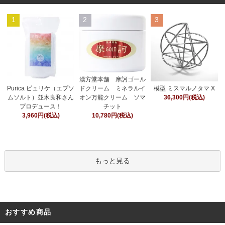
1
2
3
漢方堂本舗 摩訶ゴール
ドクリーム ミネラルイ
Purica ピュリケ（エプソ
模型 ミスマルノタマ X
オン万能クリーム ソマ
ムソルト）並木良和さん
36,300円(税込)
チット
プロデュース！
10,780円(税込)
3,960円(税込)
もっと見る
おすすめ商品