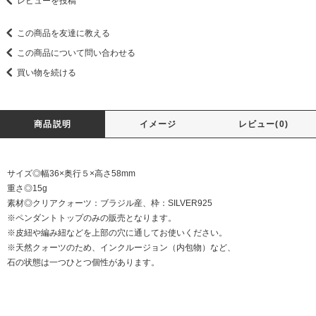
レビューを投稿
この商品を友達に教える
この商品について問い合わせる
買い物を続ける
商品説明
イメージ
レビュー(0)
サイズ◎幅36×奥行５×高さ58mm
重さ◎15g
素材◎クリアクォーツ：ブラジル産、枠：SILVER925
※ペンダントトップのみの販売となります。
※皮紐や編み紐などを上部の穴に通してお使いください。
※天然クォーツのため、インクルージョン（内包物）など、
石の状態は一つひとつ個性があります。