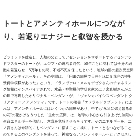
トートとアメンティホールにつなが
り、若返りエナジーと叡智を授かる
ピラミッドを建造し、人類の父としてアセンションをサポートするアセンデッ
ドマスターのトートが、エジプトの統治者時代、50年ごとに訪れては全身の細
胞を若返らせ、5万年もの間、不老不死を保ったという、地球内部の超次元空間
「アメンティホール」。その空間は、「円形の部屋で天井と床に８花弁の神聖
幾何学模様があった」という、ドランヴァロ・メルキデゼクさんのチャネリン
グ情報にインスパイアされて、水晶・神聖幾何学研究家の二ノ宮直樹さんがこ
の世で再現したオリジナル・ペンダントが、「ヴェシカパイシスペンダント ク
リアクォーツ アメンティ」です。トートの著書『エメラルドタブレット』によ
れば、アメンティホールにはいくつかの部屋があり、中でも“永遠に燃え盛る命
の花”の花かげをうつした「生命の広間」は、地球の中心から引き上げた無限の
生命エネルギーを供給し、意識を覚醒させるそうです。そのエネルギーを、二
ノ宮さんは奇跡的にもペンダントに宿すことに成功。トートともつながること
のできるこのペンダントを使って、神秘なるアメンティホールへとアクセスし