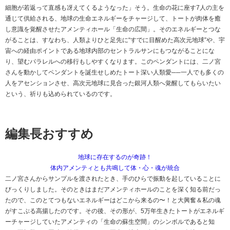
細胞が若返って直感も冴えてくるようなった」そう。生命の花に座す7人の主を
通じて供給される、地球の生命エネルギーをチャージして、トートが肉体を癒
し意識を覚醒させたアメンティホール「生命の広間」。そのエネルギーとつな
がることは、すなわち、人類よりひと足先に“すでに目醒めた高次元地球”や、宇
宙への経由ポイントである地球内部のセントラルサンにもつながることにな
り、望むパラレルへの移行もしやすくなります。このペンダントには、二ノ宮
さんを動かしてペンダントを誕生せしめたトート深い人類愛──一人でも多くの
人をアセンションさせ、高次元地球に見合った銀河人類へ覚醒してもらいたい
という、祈りも込められているのです。
編集長おすすめ
地球に存在するのが奇跡！
体内アメンティとも共鳴して体・心・魂が統合
二ノ宮さんからサンプルを渡されたとき、手のひらで振動を起していることに
びっくりしました。そのときはまだアメンティホールのことを深く知る前だっ
たので、このとてつもないエネルギーはどこから来るの〜！と大興奮＆私の魂
がすこぶる高揚したのです。その後、その形が、5万年生きたトートがエネルギ
ーチャージしていたアメンティの「生命の蘇生空間」のシンボルであると知