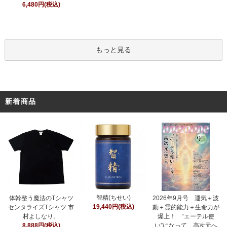
6,480円(税込)
もっと見る
新着商品
智精(ちせい)
体幹整う魔法のTシャツ
2026年9月号 運気＋波
19,440円(税込)
センタライズTシャツ 市
動＋霊的能力＋生命力が
村よしなり。
爆上！ “エーテル使
8,888円(税込)
い”になって、高次元へ