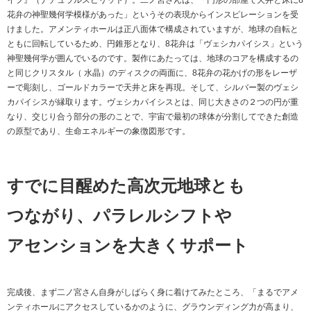
イフ』（ナチュラルスピリット）。二ノ宮さんは、「円形の部屋で天井と床に8
花弁の神聖幾何学模様があった」というその表現からインスピレーションを受
けました。アメンティホールは正八面体で構成されていますが、地球の自転と
ともに回転しているため、円錐形となり、8花弁は「ヴェシカパイシス」という
神聖幾何学が囲んでいるのです。製作にあたっては、地球のコアを構成するの
と同じクリスタル（ 水晶）のディスクの両面に、8花弁の花かげの形をレーザ
ーで彫刻し、ゴールドカラーで天井と床を再現。そして、シルバー製のヴェシ
カパイシスが縁取ります。ヴェシカパイシスとは、同じ大きさの２つの円が重
なり、交じり合う部分の形のことで、宇宙で最初の球体が分割してできた創造
の原型であり、生命エネルギーの象徴図形です。
すでに目醒めた高次元地球とも
つながり、パラレルシフトや
アセンションを大きくサポート
完成後、まず二ノ宮さん自身がしばらく身に着けてみたところ、「まるでアメ
ンティホールにアクセスしているかのように、グラウンディング力が高まり、