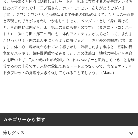
り、至極驚くと同時に納得しました。正直、地上に存在するのが奇跡といえる
ほどのアイテムです（二ノ宮さん、ホントにすごい！ありがとうございま
す!!）。ジワンジワンという振動はまるで生命の鼓動のようで、ひとつの生命体
と表現したほうがふさわしいかもしれません。ペンダントとして身に着ける
と、その振動は胸から丹田、第三の目にも響くのですが（まさにドラゴンハー
ト！）、胸・丹田・第三の目にも「体内アメンティ」があると知って、またま
たびっくり！（胸の真ん中にくるように着けると、 内と外の共鳴度が増しま
す）。体・心・魂が統合されていく感じがし、装着したまま眠ると、翌朝の目
覚めがスッキリ、短時間睡眠で済みました。この体感は、地球の中心から生命
力を吸い上げ、7人の光の主が統制しているエネルギーと直結していることを確
信するのに十分です。人類の父祖であるトートとつながって、内なるエメラル
ドタブレットの覚醒を大きく促してくれることでしょう。（Maria）
カテゴリーから探す
癒しグッズ