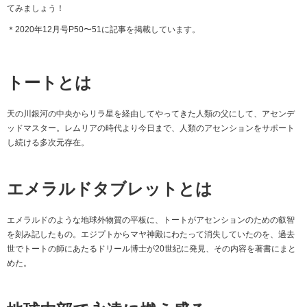
てみましょう！
＊2020年12月号P50〜51に記事を掲載しています。
トートとは
天の川銀河の中央からリラ星を経由してやってきた人類の父にして、アセンデ
ッドマスター。レムリアの時代より今日まで、人類のアセンションをサポート
し続ける多次元存在。
エメラルドタブレットとは
エメラルドのような地球外物質の平板に、トートがアセンションのための叡智
を刻み記したもの。エジプトからマヤ神殿にわたって消失していたのを、過去
世でトートの師にあたるドリール博士が20世紀に発見、その内容を著書にまと
めた。