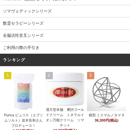
ソマヴェディックシリーズ
数霊セラピーシリーズ
全脳活性音叉シリーズ
ご利用の際の手引き
ランキング
1
2
3
漢方堂本舗 摩訶ゴール
ドクリーム ミネラルイ
Purica ピュリケ（エプソ
模型 ミスマルノタマ X
オン万能クリーム ソマ
ムソルト）並木良和さん
36,300円(税込)
チット
プロデュース！