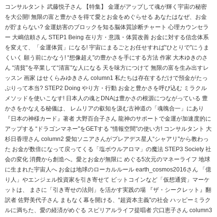
コンサルタント 武藤悦子さん 【特集】 金運がアップして魂が輝く宇宙の秘密
を大公開! 無限の富と豊かさを得て愛とお金をめぐらせる あなたはなぜ、お金
が貯まらない? 金運妨害のブロックを知る脳体質診断チャート 心理カウンセラ
ー 大嶋信頼さん STEP1 Being 在り方・意識・体質改善 お金に対する信念体系
を変えて、「金運体質」になる! 宇宙にまるごとお任せすれば“ひとりで"にうま
くいく 願う前にかなう! “想像超え"の豊かさを手にする方法 作家 大木ゆきのさ
ん “清貧"を卒業して“清富"な人になる 天を味方につけて 無限の富を生み出すレ
ッスン 画家 はせくらみゆきさん column1 私たちは存在するだけで預金がたっ
ぷりって本当? STEP2 Doing やり方・行動 お金と豊かさを呼び込む ミラクル
メソッドを使いこなす! 日本人の魂とDNAは豊かさの根源につながっている 豊
かさをかなえる秘儀は、 レムリアの叡知を汲む古神道の「魂魄合一」にあり
『日本の神様カード』著者 大野百合子さん 龍神のサポートで金運が加速度的に
アップする “ドラゴンマネー"をGETする “情報空間"の使い方! コンサルタント 大
杉日香理さん column2 愛知ソニアさんがプレアデス星人“シャアリ"から教わっ
た お金が数倍になって戻ってくる「塩ボウルアロマ」の魔法 STEP3 Society 社
会の変化 消費から創造へ。愛とお金が無限に めぐる5次元のマネーライフ 地球
に生まれた宇宙人へ お金は地球のローカルルール earth_cosmos2016さん 「億
り人」やエンジェル投資家を引き寄せて ビットコインなど「仮想通貨」マーケ
ットは、 まさに「引き寄せの法則」を活かす実践の場 『ザ・シークレット』翻
訳者 佐野美代子さん まもなく幕を開ける、“超資本主義"の社会 ハッピーミラク
ルに満ちた、愛の経済がめぐる スピリアルライフ提唱者 穴口恵子さん column3