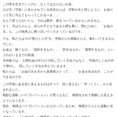
この世を生きていくのに、なくてはならないお金。
人が天（宇宙）に生かされている存在ならば、空気や水と同じように、 お金だ
って天に与えてもらってしかるべき……
なんて思う人がいたら、それは案外、真をついているかもしれません。
そう、天はちゃんと、自らの子どもである人間を養い、育むために、 「お金の
元」も、この地球上に降り注いでくださっているのです。
でも、私たちはその“受けとり方”を、学校からも両親からも、教わってきません
でした。
お金は「稼ぐもの」「節約するもの」、 「貯めるもの」「運用するもの」 とい
うのがいままでの常識。
今特集では、 人間社会の中だけで回していく方法ではなく、 宇宙のしくみの中
で増やし、 回していく方法を学んでいきます。
私たちは、「お金の元を天から直接受けとって」、 「お金を生み出す」ことが
できるのです。
この宇宙にある目に見えるものはすべて、目に見えない「空（くう）」から生
まれました。
精妙な波動（バイブレーション）が荒くなると、 物質化されて肉眼にも見える
ようになります。
現在、地球はバイブレーションが上がっているため、 物質がどんどん波動に近
くなっています。