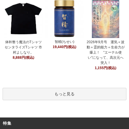
智精(ちせい)
体幹整う魔法のTシャツ
2026年9月号 運気＋波
19,440円(税込)
センタライズTシャツ 市
動＋霊的能力＋生命力が
村よしなり。
爆上！ “エーテル使
8,888円(税込)
い”になって、高次元へ
突入！
1,155円(税込)
もっと見る
特集