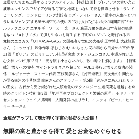
金運がたちまち上昇するミラクルアイテム 【特別企画】 プレアデスの青い光と
波動エッセンスでガイアが蘇る 宇宙と地球をつないで愛を循環させる「ランド
ヒーリング」 ランドヒーリング創始者 ロズ・ティレーさん ~最幸の人生へと“パ
ラレルジャンプ"する量子場空間の使い方 “受け入れ"と“ネガポジ瞬間変容"のセ
ルフテクニック エネルギーワーカー 光一さん 森羅万象を生み出す奇跡の振動
を放つ 「αトリノ水」で肌も生命力も蘇生する 下町のエジソンと呼ばれる男、
究極のエコガス「OHMASA–GAS」の開発者が世紀の大発明 工学博士 大政龍晋
さん 【エッセイ】 映像作家 ほおじろえいいちさん 花の精から目覚めの言伝 第
11回「ダリア」 スピリチュアル料理研究家 タド・ジュンコさん 幸運が舞い込
む女神レシピ 第12回「「光を醸す小さないのち、歌い寿ぐ甘酒なます」 【新連
載】 悟りへの招待~マインドフルネスを超えて~ VOL.1 修行と悟りと成功の関
係 ニルヴァーナ・ストーン代表 三枝英彦さん 【好評連載】 光次元の仲間たち
が語る銀河の今昔物語 龍依さんのステラノート 第5回「豊かさにあふれたリラ
の王女」 古代から受け継がれた人類進化のテクノロジー 生老病死を超越する奇
跡のグラビトン技術 第3回 「地球再生プロジェクトと繁栄の原理」 セドナ・ア
センション・ウェイブ 第9回 「人類発祥の星リラ1」 インディゴビーム・ヒー
ラー チーさん
金運がアップして魂が輝く宇宙の秘密を大公開！
無限の富と豊かさを得て 愛とお金をめぐらせる