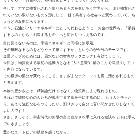
ですから、「お金の元」も物質化しやすくなっているんですね。
そして、すでに物質化された限りあるものを奪いあう世界から、 まだ物質化さ
れていない限りないものを形にして、 皆で共有する社会へと変わっていく、ち
ょうど過渡期にあります。
そう、石油がフリーエネルギーにとって代わるように、 お金の世界も、「消費
するもの」から「創造するもの」へと変わりつつあるのです。
目に見えないものは、宇宙エネルギーと同様に無尽蔵。
その無限なるものをどうやって形にするか、というのが今号のテーマです。
金運アップのためには、風水などの智恵やテクニックも有効でしょう。
今回は、物質化する最初の起動力となる “人の意識”に踏みこんで深掘りしてい
く内容になっています。
その根源の部分が変わってこそ、さまざまなテクニックも真に活かされるもの
と考えます。
本物の豊かさとは、精神論だけではなく、物質界にまで現れるもの。
きれいで純粋な心の人たちが現実世界で富を手にするのに、 もう人と争った
り、あえて強靭な心をつくったり、割りきって自分に言い聞かせたりしなくて
よいのです！
さあ、さっそく、宇宙時代の無限の富と豊かさを手に入れる秘訣を ともに学ん
でいきましょう。
豊かなユートピアの鼓動を感じながら…