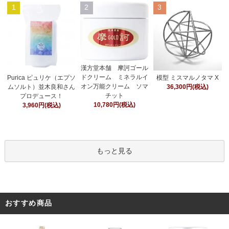
1
2
3
漢方堂本舗 摩訶ゴール
ドクリーム ミネラルイ
Purica ピュリケ（エプソ
模型 ミスマルノタマ X
オン万能クリーム ソマ
ムソルト）並木良和さん
36,300円(税込)
チット
プロデュース！
10,780円(税込)
3,960円(税込)
もっと見る
おすすめ商品