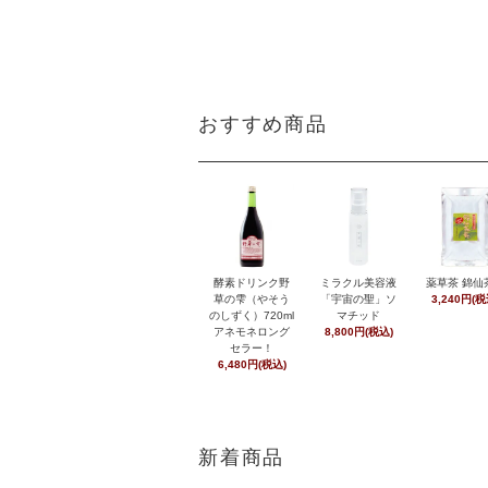
おすすめ商品
酵素ドリンク野
ミラクル美容液
薬草茶 錦仙
草の雫（やそう
「宇宙の聖」ソ
3,240円(税
のしずく）720ml
マチッド
アネモネロング
8,800円(税込)
セラー！
6,480円(税込)
新着商品