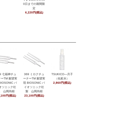
0日までの期間限
定
6,220円(税込)
369 ミロクチュ
29 七福神チュ
TSUKICO―月子
ーナーTM 願望実
ーTM 願望実
（化粧水）
現 BIOSONIC バ
BIOSONIC バ
2,860円(税込)
イオソニック社
オソニック社
製 山岡尚樹
製 山岡尚樹
23,100円(税込)
,100円(税込)