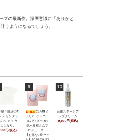
リーズの最新作。深層意識に「ありがと
と叶うようになるでしょう。
9
10
幹整う魔法のT
CLARI ク
白姫ステージア
ャツ センタラ
ラリ2.0チャコー
ップクリーム
ズTシャツ 市
ルパウダー(炭)
9,900円(税込)
村よしなり。
並木良和さんプ
,888円(税込)
ロデュース！
【お得な2袋セッ
ト】2026年9月3