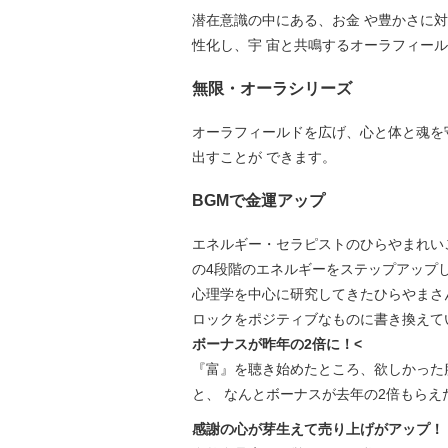
潜在意識の中にある、お金 や豊かさに対
性化し、宇 宙と共鳴するオーラフィール
無限・オーラシリーズ
オーラフィールドを広げ、心と体と魂を
出すことが できます。
BGMで金運アップ
エネルギー・セラピストのひらやまれい
の4段階のエネルギーをステップアップ
心理学を中心に研究してきたひらやまさ
ロックをポジティブなものに書き換えて
ボーナスが昨年の2倍に！<
『富』を聴き始めたところ、欲しかった服
と、 なんとボーナスが去年の2倍もらえ
感謝の心が芽生えて売り上げがアップ！