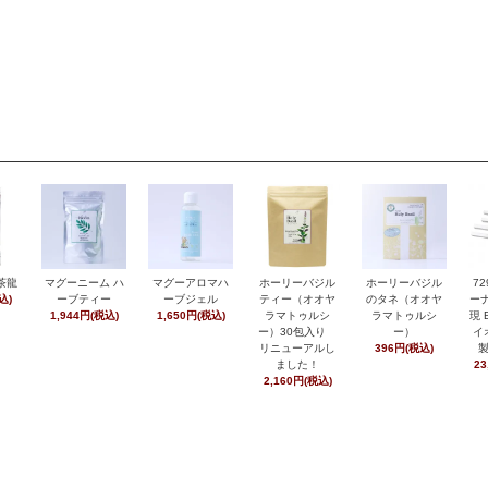
茶龍
マグーニーム ハ
マグーアロマハ
ホーリーバジル
ホーリーバジル
7
込)
ーブティー
ーブジェル
ティー（オオヤ
のタネ（オオヤ
ーナ
1,944円(税込)
1,650円(税込)
ラマトゥルシ
ラマトゥルシ
現 
ー）30包入り
ー）
イ
リニューアルし
396円(税込)
ました！
23
2,160円(税込)