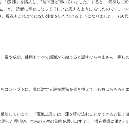
ま『感 謝』を購入し、2週間ほど聞いていました。すると、 気持ちに変
 まれ、読者に幸せになってほしいと思えるように なったのです。その
がり、現在もこれまでにない注文をいただけるよ うになりました。（50
。富や成功、健康もすべて感謝から始まると話すひらやまさん一押しの
」をコンセプトに、美に対する潜在意識を書き換えて、心身はもちろん
を反映しています。『運氣上昇』は、運を呼び込むことができると強く
に願った理想や、本来の人生の目的を思い出すよう、潜在意識に働きか
。