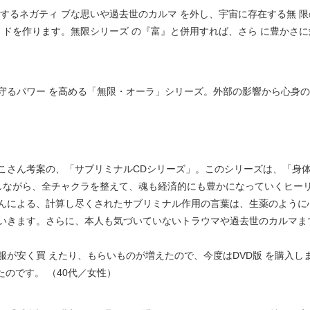
するネガティ ブな思いや過去世のカルマ を外し、宇宙に存在する無 限
 ドを作ります。無限シリーズ の『富』と併用すれば、さら に豊かさに
守るパワー を高める「無限・オーラ」シリーズ。外部の影響から心身の
こさん考案の、「サブリミナルCDシリーズ」。このシリーズは、「身
しながら、全チャクラを整えて、魂も経済的にも豊かになっていくヒーリ
んによる、計算し尽くされたサブリミナル作用の言葉は、生薬のように
いきます。さらに、本人も気づいていないトラウマや過去世のカルマま
が安く買 えたり、もらいものが増えたので、今度はDVD版 を購入しま
たのです。 （40代／女性）