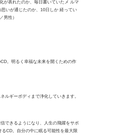
化が表れたのか、毎日書いていたメ ルマ
思いが通じたのか、10日しか 経ってい
代／男性）
CD。明るく幸福な未来を開くための作
エネルギーボディまで浄化していきます。
確信できるようになり、人生の飛躍をサポ
けるCD。自分の中に眠る可能性を最大限