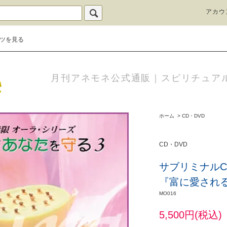
アカウ
ツを見る
月刊アネモネ公式通販｜スピリチュア
ホーム
>
CD・DVD
CD・DVD
サブリミナル
『富に愛され
MO016
5,500円(税込)