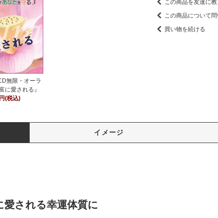
この商品を友達に教
この商品について問
買い物を続ける
CD無限・オーラ
富に愛される』
0円(税込)
イメージ
に愛される幸運体質に