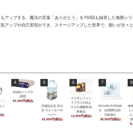
もアップする、魔法の言葉「ありがとう」を750回も録音した無限シ
運気アップや自己実現ができ、ステージアップした世界で、願いが次々
4
5
6
7
8
simpleシンプル
瞑想
マコモレジェン
69,300円(税込)
ドプラス150ｇ
ルノ
天城抗火石 天の
RYUJIN PYRAMI
体
マコモ発酵茶/自
水 ウォーターサ
D CD岡野弘幹/
シ
然食品
税込)
ーバー
川島伸介
イ
13,500円(税込)
42,900円(税込)
38,500円(税込)
8