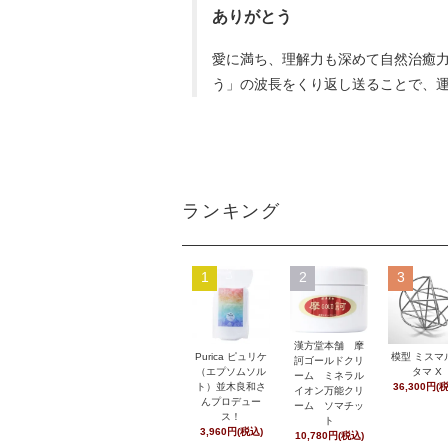
ありがとう
愛に満ち、理解力も深めて自然治癒力
う」の波長をくり返し送ることで、
ランキング
1
2
3
漢方堂本舗 摩
Purica ピュリケ
模型 ミスマ
訶ゴールドクリ
（エプソムソル
タマ X
ーム ミネラル
ト）並木良和さ
36,300円(
イオン万能クリ
んプロデュー
ーム ソマチッ
ス！
ト
3,960円(税込)
10,780円(税込)