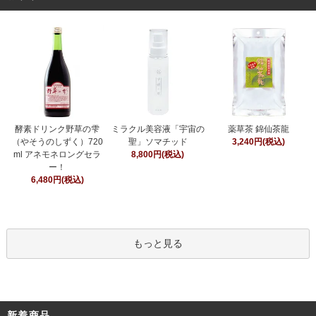
ミラクル美容液「宇宙の
酵素ドリンク野草の雫
薬草茶 錦仙茶龍
聖」ソマチッド
（やそうのしずく）720
3,240円(税込)
8,800円(税込)
ml アネモネロングセラ
ー！
6,480円(税込)
もっと見る
新着商品