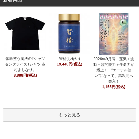
智精(ちせい)
体幹整う魔法のTシャツ
2026年9月号 運気＋波
19,440円(税込)
センタライズTシャツ 市
動＋霊的能力＋生命力が
村よしなり。
爆上！ “エーテル使
8,888円(税込)
い”になって、高次元へ
突入！
1,155円(税込)
もっと見る