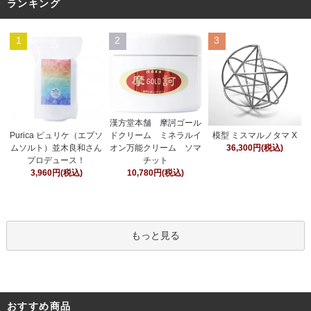
ランキング
1
2
3
漢方堂本舗 摩訶ゴール
ドクリーム ミネラルイ
Purica ピュリケ（エプソ
模型 ミスマルノタマ X
オン万能クリーム ソマ
ムソルト）並木良和さん
36,300円(税込)
チット
プロデュース！
10,780円(税込)
3,960円(税込)
もっと見る
おすすめ商品