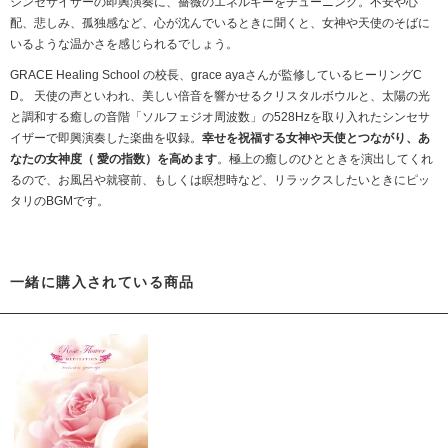
シンセサイザーの即興演奏に、薔薇のエネルギーをチューニング。不安や心
配、悲しみ、孤独感など、心が沈んでいるときに聞くと、女神や天使のそばに
いるような温かさを感じられるでしょう。
GRACE Healing School の校長、grace ayaさんが監修しているヒーリングC
D。 天使の声といわれ、美しい倍音を響かせるクリスタルボウルと、太陽の光
と調和する癒しの音階「ソルフェジオ周波数」の528Hzを取り入れたシンセサ
イザーで即興演奏した楽曲を収録。
幸せを祝福する女神や天使とつながり、あ
なたの女神度（ 愛の指数）を高めます
。極上の癒しのひとときを演出してくれ
るので、お風呂や就寝前、もしくは瞑想時など、リラックスしたいときにピッ
タリのBGMです。
一緒に購入されている商品