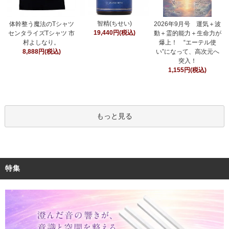
智精(ちせい)
体幹整う魔法のTシャツ
2026年9月号 運気＋波
19,440円(税込)
センタライズTシャツ 市
動＋霊的能力＋生命力が
村よしなり。
爆上！ “エーテル使
8,888円(税込)
い”になって、高次元へ
突入！
1,155円(税込)
もっと見る
特集