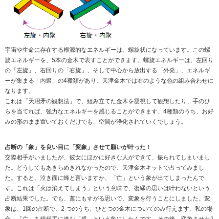
宇宙や生命に存在する根源的なエネルギーは、螺旋状になっています。この螺
旋エネルギーを、5本の金木で表すことができます。螺旋エネルギーは、左回り
の「左旋」、右回りの「右旋」、そして中心から放出する「外発」、エネルギ
ーが集まる「内聚」の4種類があり、天津金木では右のような色の組み合わせに
なります。
これは「天沼矛の観想法」で、組み立てた金木を凝視して観想したり、手のひ
らを当てれば、強力なエネルギーを感じることができます。4種類のうち、お好
みの形のまま置いておくだけでも、空間が浄化されていくでしょう。
占断の「象」を良い目に「変象」させて願いが叶った！
交際相手がいましたが、彼女にほかに好きな人ができて、振られてしまいまし
た。どうしてもあきらめきれなかったので、天津金木キットで占ってみまし
た。すると、泣き面に蜂と言いますか、「亡」という象が出てしまったんで
す。これは「火は消えてしまう」という意味で、復縁の思いは叶わないという
占断結果でした。でも、藁にもすがる思いで、変象を行うことにしました。変
象は、1回の占断で、2 つのうち、ひとつの金木についてのみ行えます。私の場