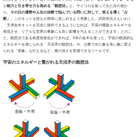
ン能力と引き寄せ力を高める「観想法」
と、サイコロを振って出た目の色か
ら、
その日の運勢や人生の決断で悩んでいる問いに対して、答えを導く「占
断」
。このキットを誰もが簡単に楽しめるよう考案した、武田崇元さんいわく
「天津金木キットを完全に操作できるようになれば、宇宙の螺旋エネルギーを
発現させ、リアルな世界の事象にも良い影響を与えることができます」とのこ
と。観想法である程度視覚化ができれば、5本の金木を使った、宇宙の根源的な
エネルギーを感じられる「天沼矛の観想法」や、占断で出た象を良い象に変え
られる「変象」も行えるなど、奥の深さを実感できるツールです。
宇宙のエネルギーと繋がれる天沼矛の観想法