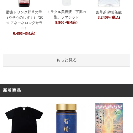
ミラクル美容液「宇宙の
酵素ドリンク野草の雫
薬草茶 錦仙茶龍
聖」ソマチッド
（やそうのしずく）720
3,240円(税込)
8,800円(税込)
ml アネモネロングセラ
ー！
6,480円(税込)
もっと見る
新着商品