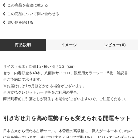
この商品を友達に教える
この商品について問い合わせる
買い物を続ける
商品説明
イメージ
レビュー(0)
サイズ（金木）◎縦1.2×横6×高さ1.2（cm）
セット内容◎金木40本、八面体サイコロ、観想用カラーシート5枚、解説書
※ご予約にて承ります。
※お届けには1カ月ほどかかる場合がございます。
※お支払クレジットカード等をご利用の場合、
商品到着前に引落としが発生する場合がございますので、ご注意ください。
引き寄せ力を高め運勢すらも変えられる開運キット
日本古来から伝わる占断ツール。木曽産の高級檜に、職人が一本一本ていねい
に色を塗っています。使い方は大きく分けて2通りあり、
ビジュアライゼーショ