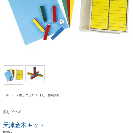
ホーム
>
癒しグッズ
>
浄化・空間調整
癒しグッズ
天津金木キット
HA022