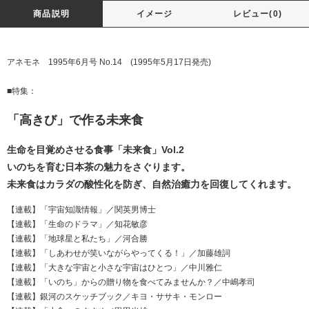
商品説明
イメージ
レビュー(0)
アネモネ 1995年6月号 No.14 (1995年5月17日発売)
■特集：
「高きび」で作る未来食
生命を目覚めさせる食事「未来食」Vol.2
いのちを育む日本茶の魅力をさぐります。
未来食はカラダの酸性化を防ぎ、自然治癒力を回復してくれます。
【連載】「宇宙知識情報」／関英男博士
【連載】「生命のドラマ」／知花敏彦
【連載】「地球星と私たち」／河合勝
【連載】「しあわせが笑いながらやってくる！」／加藤雄詞
【連載】「大きな宇宙と小さな宇宙はひとつ」／中川雅仁
【連載】「いのち」からの贈り物を食べてみませんか？／中嶋孝司
【連載】銀河のスケッチブック／キヨ・ササキ・モンロー