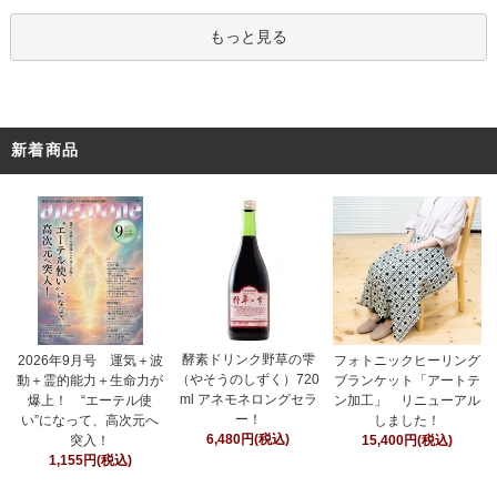
もっと見る
新着商品
酵素ドリンク野草の雫
フォトニックヒーリング
2026年9月号 運気＋波
（やそうのしずく）720
ブランケット「アートテ
動＋霊的能力＋生命力が
ml アネモネロングセラ
ン加工」 リニューアル
爆上！ “エーテル使
ー！
しました！
い”になって、高次元へ
6,480円(税込)
15,400円(税込)
突入！
1,155円(税込)