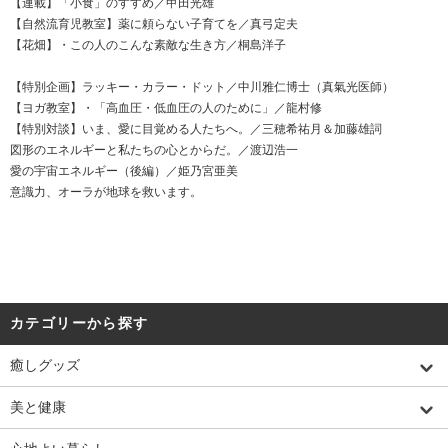
【連載】「小食」のすすめ／甲田光雄
【自然流育児教室】薬に頼らない子育てを／真弓定夫
【花畑】・この人のこんな素敵な生き方／桐島洋子
【特別企画】ラッキー・カラー・ドット／中川雅仁博士（真氣光医師）
【ヨガ教室】・「高血圧・低血圧の人のために」／龍村修
【特別対談】いま、愛に目覚める人たちへ。／三穂希祐月＆加藤雄詞
図形のエネルギーと私たちの心とからだ。／渡辺浩一
愛の宇宙エネルギー（後編）／姫乃宮亜美
意識力、オーラが地球を救います。
カテゴリーから探す
癒しグッズ
美と健康