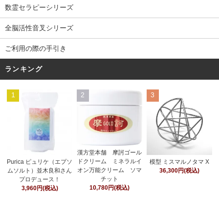
数霊セラピーシリーズ
全脳活性音叉シリーズ
ご利用の際の手引き
ランキング
1
2
3
漢方堂本舗 摩訶ゴール
ドクリーム ミネラルイ
Purica ピュリケ（エプソ
模型 ミスマルノタマ X
オン万能クリーム ソマ
ムソルト）並木良和さん
36,300円(税込)
チット
プロデュース！
10,780円(税込)
3,960円(税込)