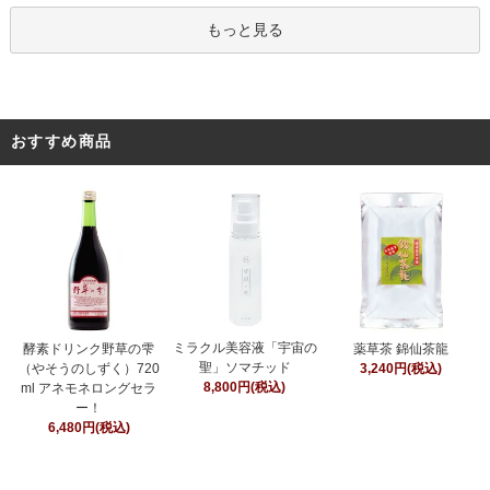
もっと見る
おすすめ商品
ミラクル美容液「宇宙の
酵素ドリンク野草の雫
薬草茶 錦仙茶龍
聖」ソマチッド
（やそうのしずく）720
3,240円(税込)
8,800円(税込)
ml アネモネロングセラ
ー！
6,480円(税込)