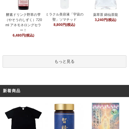
ミラクル美容液「宇宙の
酵素ドリンク野草の雫
薬草茶 錦仙茶龍
聖」ソマチッド
（やそうのしずく）720
3,240円(税込)
8,800円(税込)
ml アネモネロングセラ
ー！
6,480円(税込)
もっと見る
新着商品