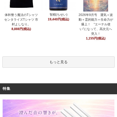
智精(ちせい)
体幹整う魔法のTシャツ
2026年9月号 運気＋波
19,440円(税込)
センタライズTシャツ 市
動＋霊的能力＋生命力が
村よしなり。
爆上！ “エーテル使
8,888円(税込)
い”になって、高次元へ
突入！
1,155円(税込)
もっと見る
特集