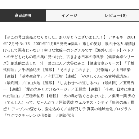
商品説明
イメージ
レビュー(0)
【※この号は完売となりました。ありがとうございました！】 アネモネ 2001
年12月号 No.73 2001年11月9日発売 ■特集： 癒しの笑顔、涙の浄化力 感情は
けっして悪者じゃない！幸せな覚醒へのシグナルです 【海外リポート】ベトナ
ムの子どもたちの瞳の奥に見つけた、古きよき日本の原風景 【健康食卓シリー
ズ】創造的に楽しむ一汁一菜ごはん／大谷ゆみこ 【健康食卓シリーズ】「千坂
式料理」／千坂論紀夫 【連載】「そのままこのまま」（特別編）／山田耕榮
【連載】「基本生命学」／今野正智 【連載】「やさしくわかる古神道講座」
（最終回）／白山大地 【連載】「しあわせへの道しるべ」（最終回）／五島秀
一 【連載】「愛の光をとどけるページ」／王麗華 【連載】「今生、日本に生ま
れた理由」／三穂希祐月 【連載】「火の鳥が告ぐときはいま」／栗田一興 天心
（てんしん）って、な～んだ？／阿部秀雄 ウェルネス・シティ「銀河の森」構
想！ アマゾンの森から、愛を込めて／吉野乃り子 真実の地球進化プログラム
「ワクワクチャレンジ倶楽部」／刑部信治