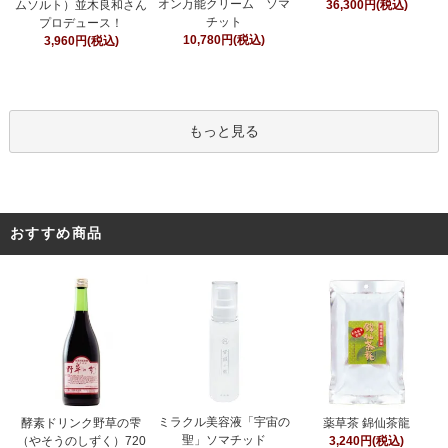
オン万能クリーム ソマ
ムソルト）並木良和さん
36,300円(税込)
チット
プロデュース！
10,780円(税込)
3,960円(税込)
もっと見る
おすすめ商品
ミラクル美容液「宇宙の
酵素ドリンク野草の雫
薬草茶 錦仙茶龍
聖」ソマチッド
（やそうのしずく）720
3,240円(税込)