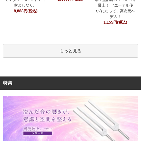
村よしなり。
爆上！ “エーテル使
8,888円(税込)
い”になって、高次元へ
突入！
1,155円(税込)
もっと見る
特集