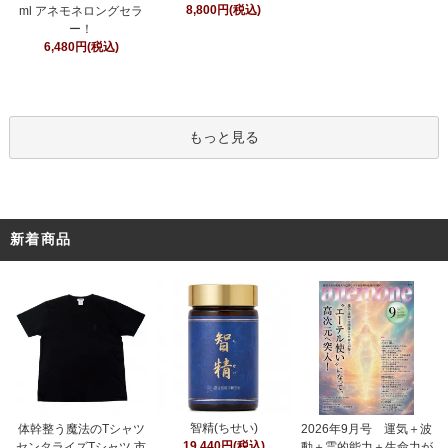
8,800円(税込)
ml アネモネロングセラ
ー！
6,480円(税込)
もっと見る
新着商品
智精(ちせい)
体幹整う魔法のTシャツ
2026年9月号 運気＋波
19,440円(税込)
センタライズTシャツ 市
動＋霊的能力＋生命力が