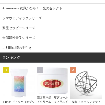
Anemone - 意識がひらく、光のセレクト
ソマヴェディックシリーズ
数霊セラピーシリーズ
全脳活性音叉シリーズ
ご利用の際の手引き
ランキング
1
2
3
漢方堂本舗 摩訶ゴール
ドクリーム ミネラルイ
Purica ピュリケ（エプソ
模型 ミスマルノタマ X