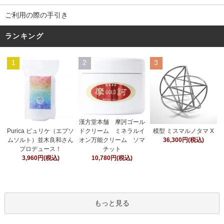
ご利用の際の手引き
ランキング
1
2
3
漢方堂本舗 摩訶ゴール
ドクリーム ミネラルイ
Purica ピュリケ（エプソ
模型 ミスマルノタマ X
オン万能クリーム ソマ
ムソルト）並木良和さん
36,300円(税込)
チット
プロデュース！
10,780円(税込)
3,960円(税込)
もっと見る