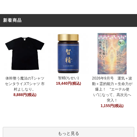
新着商品
智精(ちせい)
体幹整う魔法のTシャツ
2026年9月号 運気＋波
19,440円(税込)
センタライズTシャツ 市
動＋霊的能力＋生命力が
村よしなり。
爆上！ “エーテル使
8,888円(税込)
い”になって、高次元へ
突入！
1,155円(税込)
もっと見る