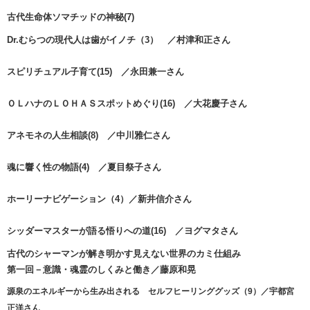
古代生命体ソマチッドの神秘(7)
Dr.むらつの現代人は歯がイノチ（3） ／村津和正さん
スピリチュアル子育て(15) ／永田兼一さん
ＯＬハナのＬＯＨＡＳスポットめぐり(16) ／大花慶子さん
アネモネの人生相談(8) ／中川雅仁さん
魂に響く性の物語(4) ／夏目祭子さん
ホーリーナビゲーション（4）／
新井信介さん
シッダーマスターが語る悟りへの道(16
) ／ヨグマタさん
古代のシャーマンが解き明かす見えない世界のカミ仕組み
第一回－意識・魂霊のしくみと働き／藤原和晃
源泉のエネルギーから生み出される セルフヒーリンググッズ（9）／宇都宮
正洋さん