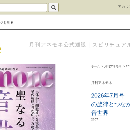
アカウ
ツを見る
月刊アネモネ公式通販｜スピリチュア
ホーム
>
月刊アネモネ
>
20
月刊アネモネ
2026年7月
の旋律とつな
音世界
2607