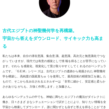
古代エジプトの神聖幾何学を再構築。
宇宙から答えをダウンロード、サイキック力も高ま
る
私たちは本来、自分の潜在意識、集合意 識、超意識、高次元と無意識化でつな
がっ ていますが、現代では有意の感覚として情 報を得ることが苦手になってい
ます。それら を感覚化、視覚化して受け取りやすくしてく れるのがペンデュラ
ムです。「G.E.M」シリー ズは、古代エジプトの遺跡から発掘された 神聖幾何
学を構築し、高純度の国産真ちゅ うを使用して、最高技術の精密加工を施し た
もので、そこから生み出されるエネルギーは 「非常に細かく、安定感と柔らか
さがありな がらも、力強く作用します」と加藤さん。
あらゆるペンデュラムの中でも、神秘に満ちた エジプトの魔法がダイレクトに
働き、日々さまざ まなシチュエーションで試すことにより、知り たい情報を全
宇宙から検索してダウンロー ド。誰に聞かずとも自ずと答えを得ることが でき