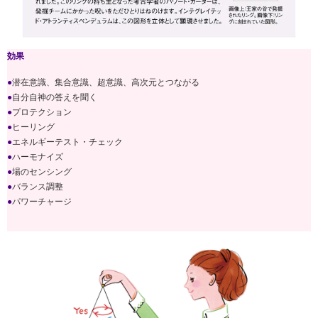
効果
●
潜在意識、集合意識、超意識、高次元とつながる
●
自分自神の答えを聞く
●
プロテクション
●
ヒーリング
●
エネルギーテスト・チェック
●
ハーモナイズ
●
場のセンシング
●
バランス調整
●
パワーチャージ