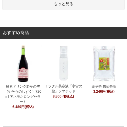
もっと見る
おすすめ商品
ミラクル美容液「宇宙の
酵素ドリンク野草の雫
薬草茶 錦仙茶龍
聖」ソマチッド
（やそうのしずく）720
3,240円(税込)
8,800円(税込)
ml アネモネロングセラ
ー！
6,480円(税込)