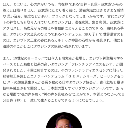
ばん。とはいえ、心の声がいつも、内在神 である“自神＝真我＝超意識”からの
答えとは限りません。 超意識にたどり着く前に、潜在意識にはさまざまな感情
や 思い込み、観念などがあり、ブロックとなってしまうからです。 古代エジプ
トの神官たちも取り入れていたダウジングは、潜在意識、集合意 識、超意識に
アクセスし、高次元からの答えを客観的にとらえることのでき る、由緒ある手
法。ダウジングの道具のひとつであるペンデュラム（振り子）で 世界最古のも
のは、エジプトの王家の谷にあるカルナック神殿の石棺から 発見され、他にも
遺跡のそこかしこにダウジングの痕跡が残されています。
また、19世紀のヨーロッパでは何人も研究者が登場し、エジプト神聖幾何学を
ベースとした精度と効果の高いダウジング「フレンチラディエスセシア」が開
発されました。今回ご紹介するのは、そのフレンチラディエスセシアに則った
精密加工を施したエナジーペンデュラム「Ｇ.Ｅ.M」シリーズ。ヒーリングセラ
ピ ストの加藤展生さんが会長を務める日本ダウジング協会が、古代叡智と最 新
技術を融合させて開発した、日本製の選りすぐりダウンジグツールです。あ ら
ゆる場面で“魂の声を聴く”“神の声を見極める”ことができ、本質とつな がって自
分自身（神）と一致して生きることができるようになるでしょう。