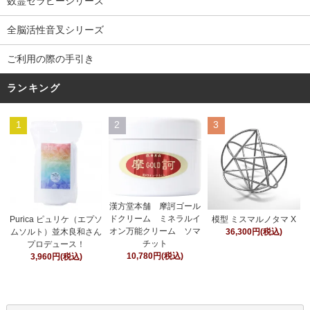
数霊セラピーシリーズ
全脳活性音叉シリーズ
ご利用の際の手引き
ランキング
1
2
3
漢方堂本舗 摩訶ゴール
ドクリーム ミネラルイ
Purica ピュリケ（エプソ
模型 ミスマルノタマ X
オン万能クリーム ソマ
ムソルト）並木良和さん
36,300円(税込)
チット
プロデュース！
10,780円(税込)
3,960円(税込)