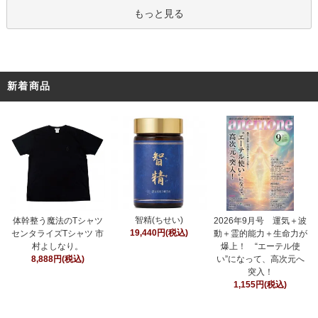
もっと見る
新着商品
智精(ちせい)
体幹整う魔法のTシャツ
2026年9月号 運気＋波
19,440円(税込)
センタライズTシャツ 市
動＋霊的能力＋生命力が
村よしなり。
爆上！ “エーテル使
8,888円(税込)
い”になって、高次元へ
突入！
1,155円(税込)