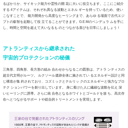
るばかりか、サイキック能力や霊性の開 花に大いに役立ちます。ここにご紹介
する 4アイテムは、それぞれ異なる波動とエネル ギーを持っているため、使い
こなすことで、 能力開発から高度なヒーリングまで、あらゆ る場面で古代エジ
プトの叡智を起動して役 立てることができます。G.E.Mのペンデュラ ムを手に
し、時間と空間を超えて大いなるも のとつながる喜びを日常にしましょう！
アトランティスから継承された
宇宙的プロテクションの秘儀
三角形、四角形、長方形の組み 合わせからなるこの図形は、アトラ ンティスの
超古代文明がルーツ。 ルクソール遺跡全体に施されてい るエネルギー設計と同
じ構造が集 約されており、コズミックとテルリッ クのエネルギーと強力なプロ
テク ションパワーを創り出しています。 身に着けた人に繊細な波動を伝え 深
いヒーリングに誘導。さらに統 合色となるホワイトとゴールドを放 ち、高次存
在へとつながるサポー トや総合的トリートメントを実現しま す。