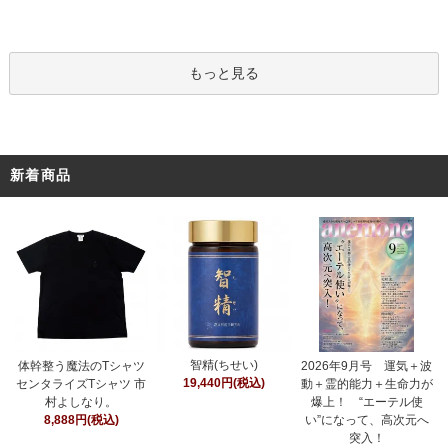
もっと見る
新着商品
智精(ちせい)
体幹整う魔法のTシャツ
2026年9月号 運気＋波
19,440円(税込)
センタライズTシャツ 市
動＋霊的能力＋生命力が
村よしなり。
爆上！ “エーテル使
8,888円(税込)
い”になって、高次元へ
突入！