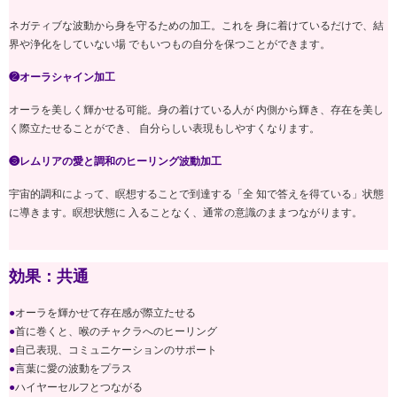
ネガティブな波動から身を守るための加工。これを 身に着けているだけで、結
界や浄化をしていない場 でもいつもの自分を保つことができます。
❷オーラシャイン加工
オーラを美しく輝かせる可能。身の着けている人が 内側から輝き、存在を美し
く際立たせることができ、 自分らしい表現もしやすくなります。
❸レムリアの愛と調和のヒーリング波動加工
宇宙的調和によって、瞑想することで到達する「全 知で答えを得ている」状態
に導きます。瞑想状態に 入ることなく、通常の意識のままつながります。
効果：共通
●
オーラを輝かせて存在感が際立たせる
●
首に巻くと、喉のチャクラへのヒーリング
●
自己表現、コミュニケーションのサポート
●
言葉に愛の波動をプラス
●
ハイヤーセルフとつながる