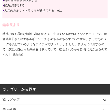
●
魂の 縁や目的が成就する
●
能力が開花する
●
大元のカルマ・トラウマが解消できる etc.
編集長より
精妙な魂や霊的な領域へ働きかけ る、生きているかのようなスカーフで す。朝
倉裕美子さんのエネルギーワークは めちゃめちゃすごいですが、まるでそのワ
ー クを受けているようなアイテムでびっくりしま した。多次元に作用するの
で、多次元自己 も効果を受け取っていて、統合されるから自 分に力が戻るので
すね！（Maria）
カテゴリーから探す
癒しグッズ
美と健康