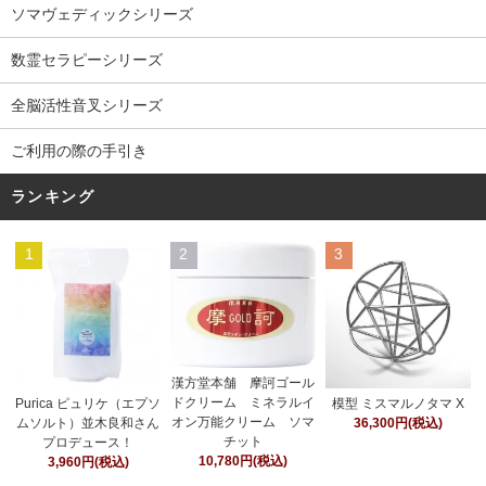
ソマヴェディックシリーズ
数霊セラピーシリーズ
全脳活性音叉シリーズ
ご利用の際の手引き
ランキング
1
2
3
漢方堂本舗 摩訶ゴール
ドクリーム ミネラルイ
Purica ピュリケ（エプソ
模型 ミスマルノタマ X
オン万能クリーム ソマ
ムソルト）並木良和さん
36,300円(税込)
チット
プロデュース！
10,780円(税込)
3,960円(税込)