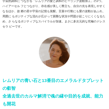
宇宙的調和に つながる「レムリアの愛と調和のヒーリング波動加工」の3つ。
ハイアーセル フとつながり、存在感が美しく際立ち、自分の光を表現しやすく
なるほか、故 郷の星や宇宙の記憶も覚醒。言葉や行動にも愛の波動があふれ、
周囲に もポジティブな流れが広がって困難な状況や問題が起こりにくくなるた
め、さ らなるポジティブなスパイラルが加速。まさに多次元的な究極のドレス
セラ ピーです。
レムリアの青い石と13番目のエメラルドタブレット
の叡智
全過去世のカルマ解消で魂の縁や目的を成就、能力
も開花