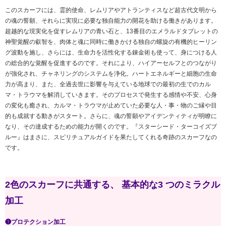
このスカーフには、霊的使命、レムリアやアトランティスなど超古代文明から
の魂の誓願、それらに実現に必要な独自能力の開花を助ける働きがあります。
超越的な現実化を促すレムリアの青い石と、13番目のエメラルドタブレットの
神聖覚醒の叡智を、肉体と魂に同時に働きかける独自の螺旋の有機的ヒーリン
グ波動を施し、さらには、生命力を活性化する錬金術も使って、身につける人
の総合的な覚醒を促進するのです。それにより、ハイアーセルフとのつながり
が強化され、チャネリングのシステムを浄化。ハートエネルギーと細胞の生命
力が高まり、また、全過去世に影響を与えている地球での最初の生でのカル
マ・トラウマを解消していきます。そのプロセスで発生する感情や不安、心身
の変化も癒され、カルマ・トラウマが止めていた必要な人・事・物のご縁や目
的も成就する動きがスタート。さらに、魂の誓願やアイデンティティが明瞭に
なり、その達成するための能力が開くのです。『スターシード・ターコイズブ
ルー』はまさに、スピリチュアルガイドを果たしてくれる奇跡のスカーフなの
です。
2色のスカーフに共通する、 基本的な3 つのミラクル
加工
❶プロテクション加工