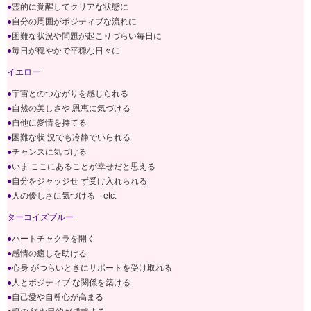
●
霊的に覚醒してクリアな状態に
●
自分の周囲がポジティブな流れに
●
困難な状況や問題が起こりづらい毎日に
●
毎日が穏やかで平穏な日々に
イエロー
●
宇宙とのつながりを感じられる
●
自然の美しさや 恩恵に気づける
●
自他に愛情を持てる
●
困難な状 況でも冷静でいられる
●
チャンスに気づける
●
いま ここにあることが幸せだと思える
●
自分をジャッジせ ず受け入れられる
●
人の優しさに気づける etc.
ターコイズブルー
●
ハートチャクラを開く
●
感情の癒しを助ける
●
心身 がつらいときにサポートを受け取れる
●
人とポジティブ な関係を築ける
●
自己愛や自尊心が高まる