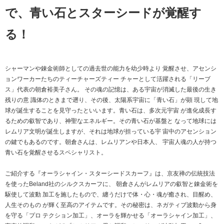
で、青い石とスターシードが覚醒す
る！
シャーマンや錬金術師としての過去世の能力を幼少時より 覚醒させ、アセンシ
ョンワーカーたちのティーチャーズティー チャーとして活躍される「リーブ
ス」代表の朝倉裕美子さん。 その魂の記憶は、ある宇宙が消滅した最後の生き
残りの意 識体のときまで遡り、その後、太陽系宇宙に「青い石」が顕 現して地
球が誕生することを見守ったといいます。青い石は、多次元宇宙 が進化成長す
るための叡智であり、神聖なエネルギー。その青い石が基盤と なって地球には
レムリア文明が誕生しますが、それは地球が担っている宇 宙中のアセンション
の鍵でもあるのです。朝倉さんは、レムリアンや日本人、 宇宙人魂の人が持つ
青い石を覚醒させるスペシャリスト。
ご紹介する『オーラシャイン・スターシードスカーフ』は、京友禅の伝統技法
を使ったBeland社のシルクスカーフに、 朝倉さんがレムリアの叡智と錬金術を
駆使して波動 加工を施したもので、纏うだけで体・心・魂が癒され、目醒め、
人生そのもの が輝く至高のアイテムです。その秘密は、ネガティブ波動から身
を守る「プロ テクション加工」、オーラを輝かせる「オーラシャイン加工」、