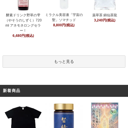
ミラクル美容液「宇宙の
酵素ドリンク野草の雫
薬草茶 錦仙茶龍
聖」ソマチッド
（やそうのしずく）720
3,240円(税込)
8,800円(税込)
ml アネモネロングセラ
ー！
6,480円(税込)
もっと見る
新着商品