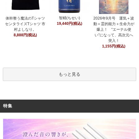
智精(ちせい)
体幹整う魔法のTシャツ
2026年9月号 運気＋波
19,440円(税込)
センタライズTシャツ 市
動＋霊的能力＋生命力が
村よしなり。
爆上！ “エーテル使
8,888円(税込)
い”になって、高次元へ
突入！
1,155円(税込)
もっと見る
特集