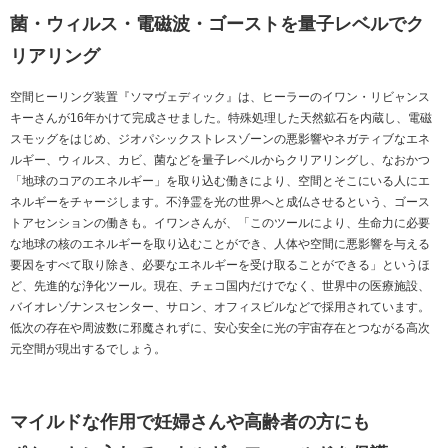
菌・ウィルス・電磁波・ゴーストを量子レベルでク
リアリング
空間ヒーリング装置『ソマヴェディック』は、ヒーラーのイワン・リビャンス
キーさんが16年かけて完成させました。特殊処理した天然鉱石を内蔵し、電磁
スモッグをはじめ、ジオパシックストレスゾーンの悪影響やネガティブなエネ
ルギー、ウィルス、カビ、菌などを量子レベルからクリアリングし、なおかつ
「地球のコアのエネルギー」を取り込む働きにより、空間とそこにいる人にエ
ネルギーをチャージします。不浄霊を光の世界へと成仏させるという、ゴース
トアセンションの働きも。イワンさんが、「このツールにより、生命力に必要
な地球の核のエネルギーを取り込むことができ、人体や空間に悪影響を与える
要因をすべて取り除き、必要なエネルギーを受け取ることができる」というほ
ど、先進的な浄化ツール。現在、チェコ国内だけでなく、世界中の医療施設、
バイオレゾナンスセンター、サロン、オフィスビルなどで採用されています。
低次の存在や周波数に邪魔されずに、安心安全に光の宇宙存在とつながる高次
元空間が現出するでしょう。
マイルドな作用で妊婦さんや高齢者の方にも