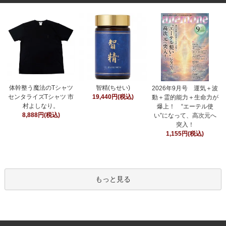
智精(ちせい)
体幹整う魔法のTシャツ
2026年9月号 運気＋波
19,440円(税込)
センタライズTシャツ 市
動＋霊的能力＋生命力が
村よしなり。
爆上！ “エーテル使
8,888円(税込)
い”になって、高次元へ
突入！
1,155円(税込)
もっと見る