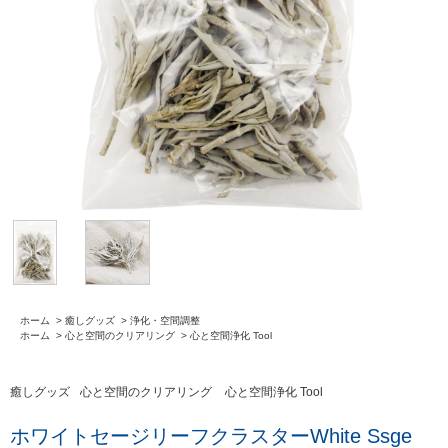
ホーム
>
癒しグッズ
>
浄化・空間調整
ホーム
>
心と空間のクリアリング
>
心と空間浄化 Tool
癒しグッズ
心と空間のクリアリング
心と空間浄化 Tool
ホワイトセージリーフクラスターWhite Ssge