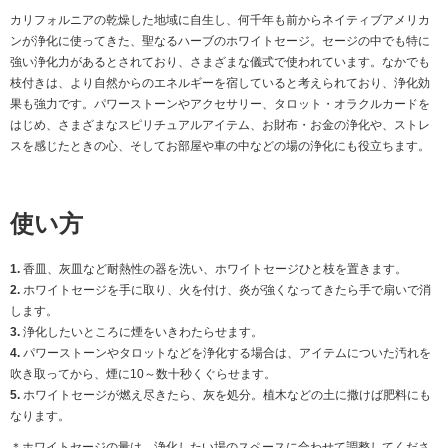
カリフォルニアの乾燥した地域に自生し、何千年も前からネイティブアメリカ
ンが浄化に使ってきた、聖なるハーブのホワイトセージ。セージの中でも特に
強い浄化力があるとされており、さまざまな儀式で使われています。なかでも
枝付きは、より自然からのエネルギーを宿していると考えられており、浄化効
果も強力です。パワーストーンやアクセサリー、タロット・オラクルカードを
はじめ、さまざまなスピリチュアルアイテム、お財布・お金の浄化や、ストレ
スを感じたときの心、そしてお部屋や車の中などの場の浄化にも役立ちます。
使い方
1.
香皿、灰皿など耐熱性の器を洗い、ホワイトセージひと枝を置きます。
2.
ホワイトセージを手に取り、火を付け、炎が強くなってきたら手で扇いで消
します。
3.
浄化したいところに煙をいきわたらせます。
4.
パワーストーンやタロットなどを浄化する場合は、アイテムについた汚れを
吹き取ってから、煙に10～数十秒くぐらせます。
5.
ホワイトセージが燃え尽きたら、灰を処分。植木などの土に撒けば肥料にも
なります。
＊ホワイトセージの量は、浄化したい場のスペースに合わせて調整してくださ