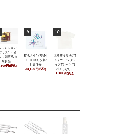
9
10
コモレジェン
プラス150ｇ
RYUJIN PYRAMI
体幹整う魔法のT
コモ発酵茶/自
D CD岡野弘幹/
シャツ センタラ
然食品
川島伸介
イズTシャツ 市
,500円(税込)
38,500円(税込)
村よしなり。
8,888円(税込)