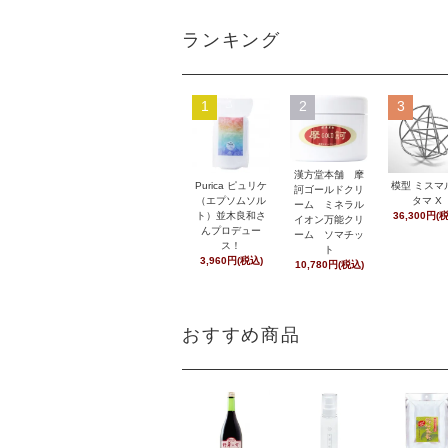
ランキング
1
2
3
漢方堂本舗 摩
Purica ピュリケ
模型 ミスマ
訶ゴールドクリ
（エプソムソル
タマ X
ーム ミネラル
ト）並木良和さ
36,300円(
イオン万能クリ
んプロデュー
ーム ソマチッ
ス！
ト
3,960円(税込)
10,780円(税込)
おすすめ商品