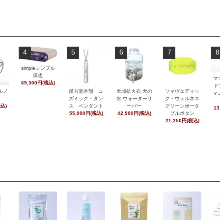
4
5
6
7
8
simpleシンプル
瞑想
マ
69,300円(税込)
ド
ルノ
漢方堂本舗 コ
天城抗火石 天の
ソマヴェディッ
マ
ズミック・ダン
水 ウォーターサ
ク・ウェルネス
税込)
ス ペンダント
ーバー
グリーンポータ
13
55,000円(税込)
42,900円(税込)
ブルボタン
21,250円(税込)