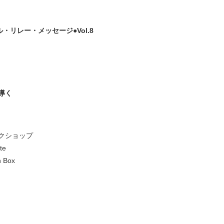
リレー・メッセージ●Vol.8
導く
クショップ
te
 Box