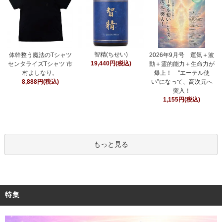
智精(ちせい)
体幹整う魔法のTシャツ
2026年9月号 運気＋波
19,440円(税込)
センタライズTシャツ 市
動＋霊的能力＋生命力が
村よしなり。
爆上！ “エーテル使
8,888円(税込)
い”になって、高次元へ
突入！
1,155円(税込)
もっと見る
特集