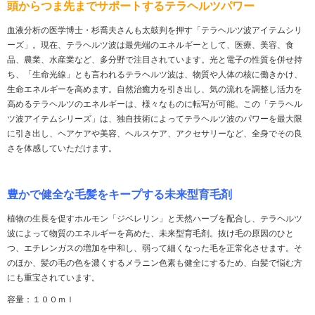
頭からつま先までサポートするテラヘルツパワー
血液分析の医学博士・杉喬夫さんも太鼓判を押す「テラヘルツ波アイテムシリ
ーズ」。現在、テラヘルツ波は最先端のエネルギーとして、医療、美容、食
品、農業、水産業など、多分野で注目されています。光と電子の性質を併せ持
ち、「生命光線」とも言われるテラヘルツ波は、物質や人体の核に働きかけ、
生命エネルギーを高めます。自然治癒力を引き出し、気の流れを調整し活力を
高めるテラヘルツのエネルギーは、様々なものに転写が可能。この「テラヘル
ツ波アイテムシリーズ」は、独自技術によってテラヘルツ波のパワーを最大限
に引き出し、ヘアケアや美容、ヘルスケア、アクセサリーなど、全身でその良
さを体感していただけます。
豊かで健全な毛髪をキープする未来型育毛剤
植物の生長を促すホルモン「ジベレリン」と天然ハーブを配合し、テラヘルツ
波によって物質のエネルギーを高めた、未来型育毛剤。抜け毛の原因のひと
つ、エチレンガスの増加を中和し、弱って細くなった毛を正常化させます。そ
のほか、髪の毛の色を濃くするメラニン色素も健全にするため、白髪で悩む方
にも重宝されています。
容量：１００ｍｌ