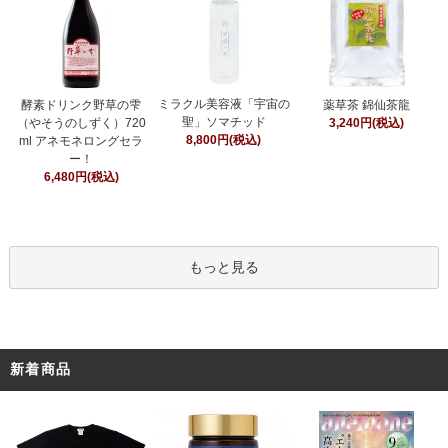
ミラクル美容液「宇宙の
酵素ドリンク野草の雫
薬草茶 錦仙茶龍
聖」ソマチッド
（やそうのしずく）720
3,240円(税込)
8,800円(税込)
ml アネモネロングセラ
ー！
6,480円(税込)
もっと見る
新着商品