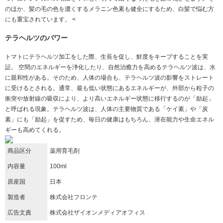
のほか、髪の毛の色を濃くするメラニン色素も健全にするため、白髪で悩む方
にも重宝されています。 <
テラヘルツのパワー
トマトにテラヘルツ加工をした際、生長を促し、鮮度をキープすることを実
証。 空間のエネルギーを浄化したり、自然治癒力を高めるテラヘルツ波は、水
に親和性がある。そのため、人体の場合も、テラヘルツ波の影響をストレート
に受けるとされる。通常、最も低い状態にあるエネルギーが、外部から粒子の
衝突や放射線の吸収により、より高いエネルギー状態に移行するのが「励起」
と呼ばれる現象。テラヘルツ波は、人体の主要物質である「ケイ素」や「炭
素」にも「励起」を促すため、毎日の健康はもちろん、潜在能力や生命エネル
ギーも高めてくれる。
商品区分
薬用育毛剤
内容量
100ml
原産国
日本
製造者
株式会社フロンテ
広告文責
株式会社ザイオンメディアオフィス