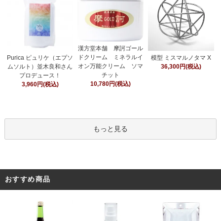
漢方堂本舗 摩訶ゴール
ドクリーム ミネラルイ
Purica ピュリケ（エプソ
模型 ミスマルノタマ X
オン万能クリーム ソマ
ムソルト）並木良和さん
36,300円(税込)
チット
プロデュース！
10,780円(税込)
3,960円(税込)
もっと見る
おすすめ商品