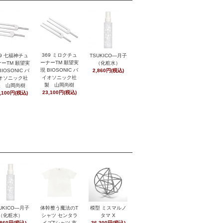
369 ミロクチュ
29 七福神チュ
TSUKICO―月子
ーナーTM 願望実
ーTM 願望実
（化粧水）
現 BIOSONIC バ
BIOSONIC バ
2,860円(税込)
イオソニック社
オソニック社
製 山岡尚樹
製 山岡尚樹
23,100円(税込)
,100円(税込)
UKICO―月子
体幹整う魔法のT
模型 ミスマルノ
（化粧水）
シャツ センタラ
タマ X
,860円(税込)
イズTシャツ 市
36,300円(税込)