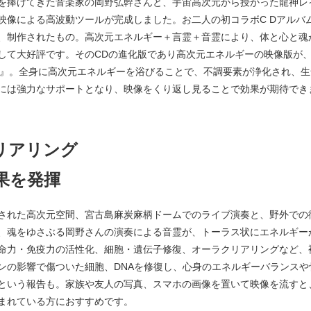
を捧げてきた音楽家の岡野弘幹さんと、宇宙高次元から授かった龍神レ
像による高波動ツールが完成しました。お二人の初コラボC Dアルバム
、制作されたもの。高次元エネルギー＋言霊＋音霊により、体と心と魂
して大好評です。そのCDの進化版であり高次元エネルギーの映像版が、
NOX LIVE』。全身に高次元エネルギーを浴びることで、不調要素が浄化さ
には強力なサポートとなり、映像をくり返し見ることで効果が期待でき
リアリング
果を発揮
された高次元空間、宮古島麻炭麻柄ドームでのライブ演奏と、野外での
、魂をゆさぶる岡野さんの演奏による音霊が、トーラス状にエネルギー
命力・免疫力の活性化、細胞・遺伝子修復、オーラクリアリングなど、
ンの影響で傷ついた細胞、DNAを修復し、心身のエネルギーバランス
という報告も。家族や友人の写真、スマホの画像を置いて映像を流すと
まれている方におすすめです。