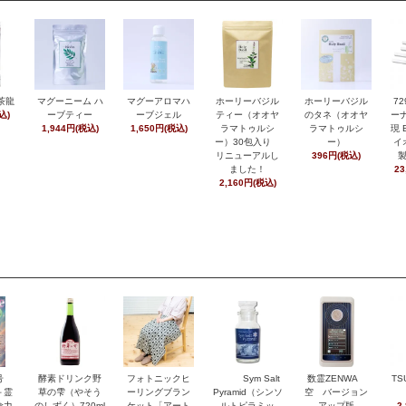
茶龍
マグーニーム ハ
マグーアロマハ
ホーリーバジル
ホーリーバジル
7
込)
ーブティー
ーブジェル
ティー（オオヤ
のタネ（オオヤ
ーナ
1,944円(税込)
1,650円(税込)
ラマトゥルシ
ラマトゥルシ
現 
ー）30包入り
ー）
イ
リニューアルし
396円(税込)
ました！
23
2,160円(税込)
月号
酵素ドリンク野
フォトニックヒ
Sym Salt
数霊ZENWA
TS
＋霊
草の雫（やそう
ーリングブラン
Pyramid（シンソ
空 バージョン
命力
のしずく）720ml
ケット「アート
ルトピラミッ
アップ版
2