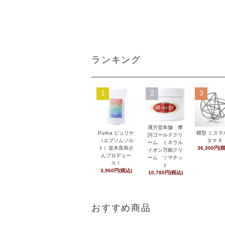
ランキング
1
2
3
漢方堂本舗 摩
Purica ピュリケ
模型 ミスマ
訶ゴールドクリ
（エプソムソル
タマ X
ーム ミネラル
ト）並木良和さ
36,300円(
イオン万能クリ
んプロデュー
ーム ソマチッ
ス！
ト
3,960円(税込)
10,780円(税込)
おすすめ商品