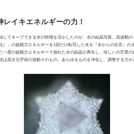
神レイキエネルギーの力！
録してキープできる水の特徴を活かしたのが、水の結晶写真。高波動の
化）」の超能力エネルギーを1回だけ転写した水を『水からの伝言』の
た一度の超能力エネルギーで崩れた水の結晶が再生し、珍しい六芒星の
状は高次元宇宙の波動そのもの。あらゆるものを浄化し、調整する力が