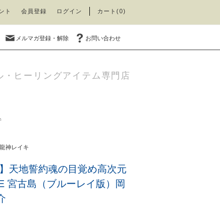
ント
会員登録
ログイン
カート(0)
メルマガ登録・解除
お問い合わせ
ル・ヒーリングアイテム専門店
キ
 龍神レイキ
FF】天地誓約魂の目覚め高次元
VE 宮古島（ブルーレイ版）岡
介