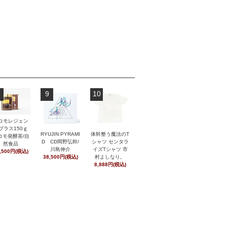
9
10
コモレジェン
プラス150ｇ
RYUJIN PYRAMI
体幹整う魔法のT
コモ発酵茶/自
D CD岡野弘幹/
シャツ センタラ
然食品
川島伸介
イズTシャツ 市
,500円(税込)
38,500円(税込)
村よしなり。
8,888円(税込)