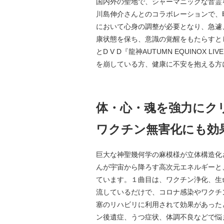
国内外の聖地で、シャーマニックな音霊
川島伸介さんとのコラボレーションで、映
において心身の調整が必要となり、急遽
康状態を保ち、意識の覚醒をもたらすと
とD V D『龍神AUTUMN EQUI
を崩している方、健康に不安を抱える方
体・心・魂を強力にク
ワクチン無害化にも効
巨大な神聖幾何学の麻模様が立体構造化
んが宇宙から降ろす高次元エネルギーと
ています。１曲目は、ワクチン浄化、生
流しているだけで、コロナ感染やワクチ
塞のリハビリに利用されて効果があった
ン後遺症、うつ症状、体調不良などで悩