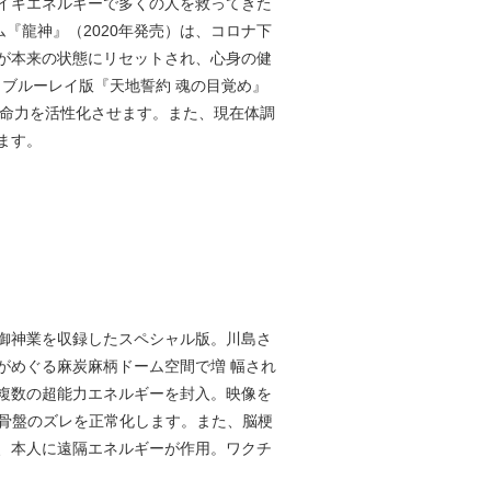
イキエネルギーで多くの人を救ってきた
『龍神』（2020年発売）は、コロナ下
が本来の状態にリセットされ、心身の健
ブルーレイ版『天地誓約 魂の目覚め』
れ、生命力を活性化させます。また、現在体調
ます。
御神業を収録したスペシャル版。川島さ
がめぐる麻炭麻柄ドーム空間で増 幅され
複数の超能力エネルギーを封入。映像を
や骨盤のズレを正常化します。また、脳梗
、本人に遠隔エネルギーが作用。ワクチ