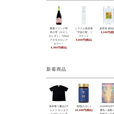
酵素ドリンク野
ミラクル美容液
薬草茶 錦仙
草の雫（やそう
「宇宙の聖」ソ
3,240円(税
のしずく）720ml
マチッド
アネモネロング
8,800円(税込)
セラー！
6,480円(税込)
新着商品
体幹整う魔法のT
智精(ちせい)
2026年9
シャツ センタラ
19,440円(税込)
運気＋波動
イズTシャツ 市
的能力＋生