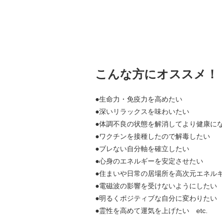
こんな方にオススメ！
●
生命力・免疫力を高めたい
●
深いリラックスを味わいたい
●
体調不良の状態を解消してより健康に
●
ワクチンを接種したので解毒したい
●
ブレない自分軸を確立したい
●
心身のエネルギーを安定させたい
●
住まいや日常の居場所を高次元エネル
●
電磁波の影響を受けないようにしたい
●
明るくポジティブな自分に変わりたい
●
霊性を高めて運気を上げたい etc.