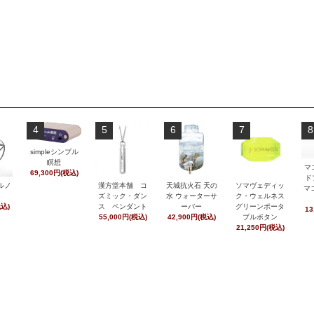
4
5
6
7
8
simpleシンプル
瞑想
マ
69,300円(税込)
ド
ルノ
漢方堂本舗 コ
天城抗火石 天の
ソマヴェディッ
マ
ズミック・ダン
水 ウォーターサ
ク・ウェルネス
税込)
ス ペンダント
ーバー
グリーンポータ
13
55,000円(税込)
42,900円(税込)
ブルボタン
21,250円(税込)