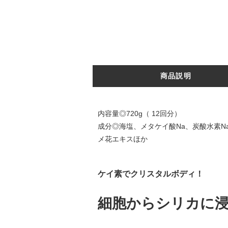
商品説明
内容量◎720g（ 12回分）
成分◎海塩、メタケイ酸Na、炭酸水素N
メ花エキスほか
ケイ素でクリスタルボディ！
細胞からシリカに