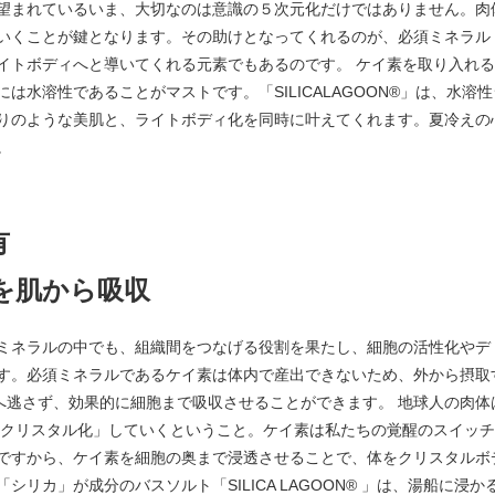
望まれているいま、大切なのは意識の５次元化だけではありません。肉
いくことが鍵となります。その助けとなってくれるのが、必須ミネラル
イトボディへと導いてくれる元素でもあるのです。 ケイ素を取り入れ
は水溶性であることがマストです。「SILICALAGOON®」は、水
りのような美肌と、ライトボディ化を同時に叶えてくれます。夏冷えの
。
有
を肌から吸収
ミネラルの中でも、組織間をつなげる役割を果たし、細胞の活性化やデ
す。必須ミネラルであるケイ素は体内で産出できないため、外から摂取
外へ逃さず、効果的に細胞まで吸収させることができます。 地球人の肉
「クリスタル化」していくということ。ケイ素は私たちの覚醒のスイッ
ですから、ケイ素を細胞の奥まで浸透させることで、体をクリスタルボ
リカ」が成分のバスソルト「SILICA LAGOON® 」は、湯船に浸