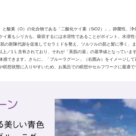
）と酸素（O）の化合物である「二酸化ケイ素（SiO2）」。静菌性、
ケイ素もシリカも、吸収するには水溶性であることがポイント。水溶性シ
は肌の新陳代謝を促進してセラミドを整え、ツルツルの肌と髪に導く、
以上／1 L 含有されており、それが「美肌の湯」の基準値となっています。「
体感できます。さらに、「ブルーラグーン」（右囲み）をイメージして
や瞑想状態に入りやすいため、お風呂での瞑想やセルフワークに最適で