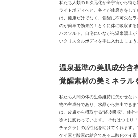
私たち人類の５次元化が全宇宙から待ち
ライトボディへと、各々が体磨きをして
は、健康だけでなく、覚醒に不可欠なラ
のが簡単で効果的！とくに体に吸収するに
バスソルト。自宅にいながら温泉湯上が
いクリスタルボディを手に入れましょう
温泉基準の美肌成分含
覚醒素材の美ミネラル
私たち人間の体の生命維持に欠かせない
物の主成分であり、水晶から抽出できま
は、皮膚から摂取する“経皮吸収”。体
徐々に変わっています。 それはつまり
チャクラ）の活性化を助けてくれます。
ケイ素と酸素の結合である二酸化ケイ素「シ