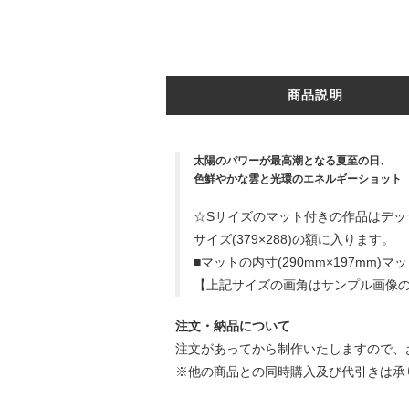
商品説明
太陽のパワーが最高潮となる夏至の日、
色鮮やかな雲と光環のエネルギーショット
☆Sサイズのマット付きの作品はデッ
サイズ(379×288)の額に入ります。
■マットの内寸(290mm×197mm)マット
【上記サイズの画角はサンプル画像
注文・納品について
注文があってから制作いたしますので、
※他の商品との同時購入及び代引きは承