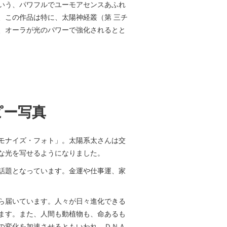
いう、パワフルでユーモアセンスあふれ
、この作品は特に、太陽神経叢（第 三チ
、オーラが光のパワーで強化されるとと
ピー写真
ーモナイズ・フォト」。太陽系太さんは交
な光を写せるようになりました。
話題となっています。金運や仕事運、家
ら届いています。人々が日々進化できる
ます。また、人間も動植物も、命あるも
の変化を加速させるともいわれ、ＤＮＡ