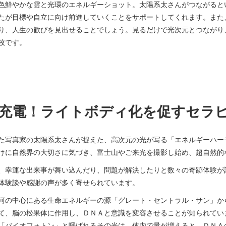
色鮮やかな雲と光環のエネルギーショット。太陽系太さんがつながると
たが目標や自立に向け前進していくことをサポートしてくれます。また
り、人生の歓びを見出せることでしょう。見るだけで光次元とつながり
枚です。
充電！ライトボディ化を促すセラ
介した写真家の太陽系太さんが捉えた、高次元の光が写る「エネルギーハ
けに自然界の大切さに気づき、富士山やご来光を撮影し始め、超自然的
、幸運な出来事が舞い込んだり、問題が解決したりと数々の奇跡体験が
体験談や感謝の声が多く寄せられています。
河の中心にある生命エネルギーの源「グレート・セントラル・サン」か
て、脳の松果体に作用し、ＤＮＡと意識を変容させることが知られてい
「バイオフォトン」と呼ばれるその光は、体内で量が増えると、ＤＮＡ