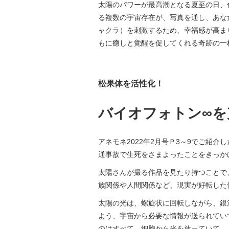
太陽のパワーが最高潮となる夏至の日、
る複数の宇宙存在が、写真を通し、あな
ャクラ）を刺激するため、幸福感が高ま
もに癒しと覚醒を促してくれる奇跡の一
松果体を活性化！
バイオフォトン∞を
アネモネ2022年2月号Ｐ3～9でご紹
通事故で生死をさまよったことをきっか
太陽さんが撮る作品を見たり持つことで
族関係や人間関係など、現実が好転した
太陽の光は、螺旋状に回転しながら、銀
よう、宇宙から必要な情報が送られてい
のはすべて、細胞から光を放っていて、