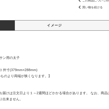
この商品について問
買い物を続ける
イメージ
サン用の太子
外寸(379mm×288mm)
のものより両端が狭くなります。】
お届けは注文日より１～2週間ほどかかる場合があります。 なお、商品
り出来ません。