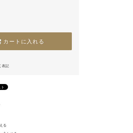
カートに入れる
く表記
)
える