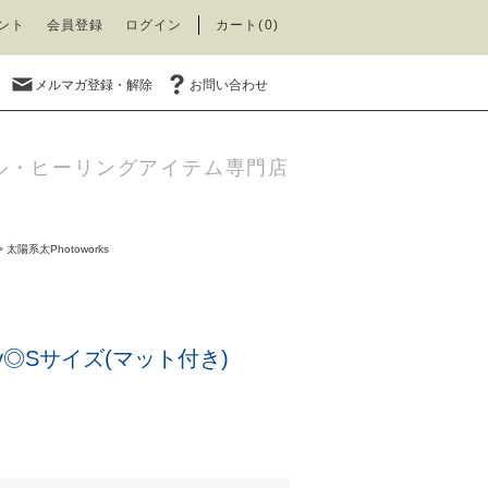
ント
会員登録
ログイン
カート(0)
メルマガ登録・解除
お問い合わせ
ル・ヒーリングアイテム専門店
>
太陽系太Photoworks
enly◎Sサイズ(マット付き)
)