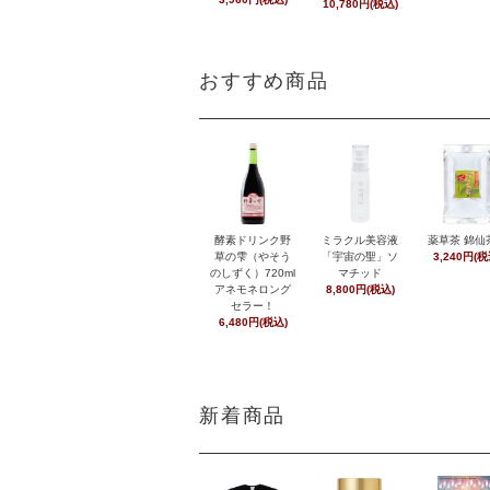
10,780円(税込)
おすすめ商品
酵素ドリンク野
ミラクル美容液
薬草茶 錦仙
草の雫（やそう
「宇宙の聖」ソ
3,240円(税
のしずく）720ml
マチッド
アネモネロング
8,800円(税込)
セラー！
6,480円(税込)
新着商品