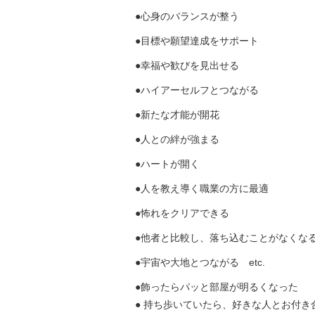
●心身のバランスが整う
●目標や願望達成をサポート
●幸福や歓びを見出せる
●ハイアーセルフとつながる
●新たな才能が開花
●人との絆が強まる
●ハートが開く
●人を教え導く職業の方に最適
●怖れをクリアできる
●他者と比較し、落ち込むことがなくな
●宇宙や大地とつながる etc.
●
飾ったらパッと部屋が明るくなった
●
持ち歩いていたら、好きな人とお付き