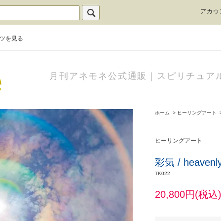
アカウ
ツを見る
月刊アネモネ公式通販｜スピリチュア
ホーム
>
ヒーリングアート
ヒーリングアート
彩気 / heav
TK022
20,800円(税込