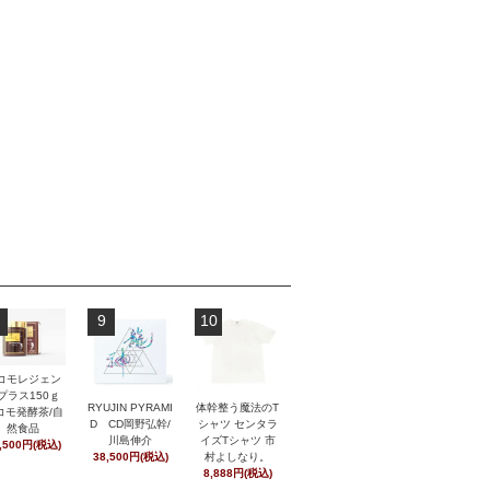
9
10
コモレジェン
プラス150ｇ
RYUJIN PYRAMI
体幹整う魔法のT
コモ発酵茶/自
D CD岡野弘幹/
シャツ センタラ
然食品
川島伸介
イズTシャツ 市
,500円(税込)
38,500円(税込)
村よしなり。
8,888円(税込)