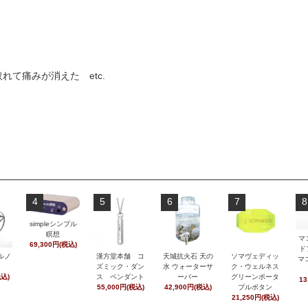
て痛みが消えた etc.
4
5
6
7
8
simpleシンプル
瞑想
マ
69,300円(税込)
ド
ルノ
漢方堂本舗 コ
天城抗火石 天の
ソマヴェディッ
マ
ズミック・ダン
水 ウォーターサ
ク・ウェルネス
税込)
ス ペンダント
ーバー
グリーンポータ
13
55,000円(税込)
42,900円(税込)
ブルボタン
21,250円(税込)