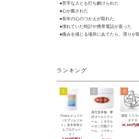
●
苦手な人とも打ち解けられた
●
心が癒された
●
長年の心のつかえが取れた
●
壊れていた時計や携帯電話が直った
●
痛みを感じる場所にあてたら、滞りが取れ
ランキング
1
2
3
漢方堂本舗 摩
Purica ピュリケ
模型 ミスマ
訶ゴールドクリ
（エプソムソル
タマ X
ーム ミネラル
ト）並木良和さ
36,300円(
イオン万能クリ
んプロデュー
ーム ソマチッ
ス！
ト
3,960円(税込)