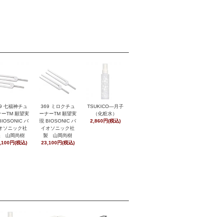
369 ミロクチュ
29 七福神チュ
TSUKICO―月子
ーナーTM 願望実
ーTM 願望実
（化粧水）
現 BIOSONIC バ
BIOSONIC バ
2,860円(税込)
イオソニック社
オソニック社
製 山岡尚樹
製 山岡尚樹
23,100円(税込)
,100円(税込)