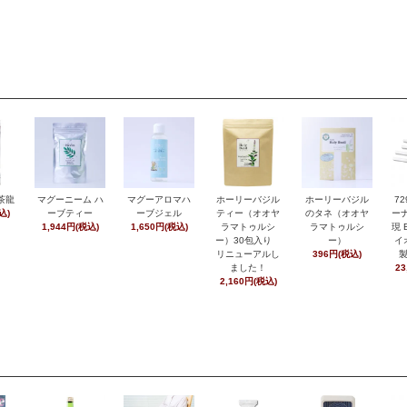
茶龍
マグーニーム ハ
マグーアロマハ
ホーリーバジル
ホーリーバジル
7
込)
ーブティー
ーブジェル
ティー（オオヤ
のタネ（オオヤ
ーナ
1,944円(税込)
1,650円(税込)
ラマトゥルシ
ラマトゥルシ
現 
ー）30包入り
ー）
イ
リニューアルし
396円(税込)
ました！
23
2,160円(税込)