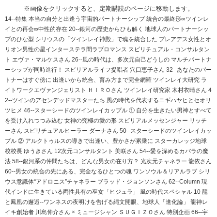
※画像をクリックすると、定期購読のページに移動します。
14--特集 本当の自分と出逢う宇宙的パートナーシップ 統合の最終形∞ツインレ
イとの再会∞中性的存在 20--銀河の歴史からひも解く 地球人のパートナーシッ
プのひな型 シリウスの「ツインレイ神殿」で魂を統合した プレアデス女性とオ
リオン男性の星インターステラ間ラブロマンス スピリチュアル・コンサルタン
ト エヴァ・マルケスさん 26--風の時代は、多次元自己どうしの マルチパートナ
ーシップが同時進行！ スピリアルライフ提唱者 穴口恵子さん 32--あなたのパー
トナーはすぐ傍に 出逢いから統合、育み方まで完全網羅 ツインレイ大研究 ラ
イトワークエヴァンジェリスト ＨＩＲＯさん ツインレイ研究家 木村衣晴さん 4
2--ツインのアセンデッドマスターたち 風の時代を代表するニギハヤヒとセオリ
ツヒメ 46--スターシードのツインレイカップル ① 自分を生きたい男神とすべて
を受け入れつつみ込む 女神の究極の愛の形 スピリアルメッセンジャー リッチ
ーさん スピリチュアルヒーラー ダーナさん 50--スターシードのツインレイカッ
プル ② アルクトゥルスの導きで出逢い、豊かさが累乗に スターカレッジ地球
校校長 ゆうきさん 12次元コンサルタント 美咲さん 54--愛を深めるカバラの魔
法 58--銀河系の仲間たちは、どんな男女の在り方？ 光次元チャネラー 龍依さん
60--男女の統合の先にある、完全なるひとつの魂 ワンソウル＆リアルラブ シリ
ウス意識体“アドロニス”チャネラー ブラッド・ジョンソンさん 62--Column 現
代インドに生きている両性具有の巫女「ヒジュラ」 風の時代スペシャル 10 龍
と鳳凰の邂逅--ワンネスの夜明けを告げる縄文開眼、地球人「進化論」 龍神レ
イキ創始者 川島伸介さん × ミュージシャン ＳＵＧＩＺＯさん 特別企画 66--宇