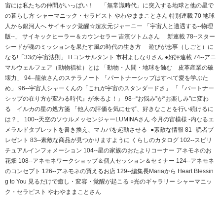
宙には私たちの仲間がいっぱい！ 「無常識時代」に突入する地球と他の星で
の暮らし方 シャーマニック・セラピスト やわやままことさん 特別連載 70 地球
人から銀河人へ サイキック覚醒☆超次元ジャーニー 「宇宙人と遭遇する--物理
版--」 サイキックヒーラー＆カウンセラー 吉濱ツトムさん 新連載 78--スター
シードが魂のミッションを果たす風の時代の生き方 遊びが志事（しごと）に
なる!「33の宇宙法則」 ITコンサルタント 市村よしなりさん ●好評連載 74--アニ
マルウェルフェア（動物福祉）とは 「動物・人間・地球を蝕む 皮革産業の破
壊力」 94--龍依さんのステラノート 「パートナーシップはすべて愛を学ぶた
め」 96--宇宙人シャーくんの「これが宇宙のスタンダードさ」 「『パートナー
シップの在り方が変わる時代』が来るよ！」 98--“お悩み”が“お楽しみ”に変わ
る イルカの星の処方箋 「他人の評価を気にせず、好きなことを行い続けるに
は？」 100--天空のソウルメッセンジャーLUMINAさん 今月の宙模様 -内なるエ
メラルドタブレットを書き換え、マカバを起動させる- ●素敵な情報 81--読者プ
レゼント 83--素敵な商品が見つかりますように くらしのカタログ 102--スピリ
チュアルインフォメーション 104--星の家族のおたよりコーナー アネモネのお
花畑 108--アネモネワークショップ＆個人セッション＆セミナー 124--アネモネ
のコンセプト 126--アネモネの買えるお店 129--編集長Mariaから Heart Blessin
g to You 見るだけで癒し・変容・覚醒が起こる ○光のギャラリー シャーマニッ
ク・セラピスト やわやままことさん