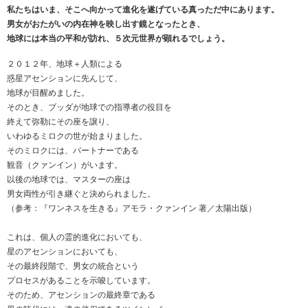
私たちはいま、そこへ向かって進化を遂げている真っただ中にあります。
男女がおたがいの内在神を映し出す鏡となったとき、
地球には本当の平和が訪れ、５次元世界が顕れるでしょう。
２０１２年、地球＋人類による
惑星アセンションに先んじて、
地球が目醒めました。
そのとき、ブッダが地球での指導者の役目を
終えて弥勒にその座を譲り、
いわゆるミロクの世が始まりました。
そのミロクには、パートナーである
観音（クァンイン）がいます。
以後の地球では、マスターの座は
男女両性が引き継ぐと決められました。
（参考：『ワンネスを生きる』アモラ・クァンイン 著／太陽出版）
これは、個人の霊的進化においても、
星のアセンションにおいても、
その最終段階で、男女の統合という
プロセスがあることを示唆しています。
そのため、アセンションの最終章である