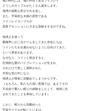
風の時代には、魂の伴侶であるツインレイ
どうしのカップルがたくさん誕生します。
地球の波動上昇がそれを促し、
また、宇宙的な夫婦の原型である
ツインレイカップルが
惑星アセンションに大きな貢献をするのですね。
地球人を使って
覇権争いの二元ゲームをしてきた存在たちは、
ツインたちを出逢わせないように仕向けてきた、
という歴史があります。
なぜなら、ツインと統合すると、
圧倒的な愛のバイブレーションが生まれ、
それだけで美しく調和された
平和な世の中になり、
地球人が簡単に目醒めてしまうからです。
（もちろん、私たちの深い意識では、あえてその
不自由で重たい眠りの体験をしたくて、地球に生
まれてきたことを承知しています）
しかし、眠りから目醒めへと
宇宙サイクルが転じたいまは、