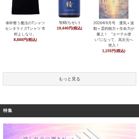
智精(ちせい)
体幹整う魔法のTシャツ
2026年9月号 運気＋波
19,440円(税込)
センタライズTシャツ 市
動＋霊的能力＋生命力が
村よしなり。
爆上！ “エーテル使
8,888円(税込)
い”になって、高次元へ
突入！
1,155円(税込)
もっと見る
特集