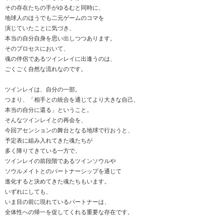
その存在たちの手がゆるむと同時に、
地球人のほうでも二元ゲームのコマを
演じていたことに気づき、
本当の自分自身を思い出しつつあります。
そのプロセスにおいて、
魂の伴侶であるツインレイに出逢うのは、
ごくごく自然な流れなのです。
ツインレイは、自分の一部。
つまり、「相手との統合を通じてより大きな自己、
本当の自分に還る」ということ。
そんなツインレイとの再会を、
今回アセンションの舞台となる地球で行おうと、
予定表に組み入れてきた魂たちが
多く降りてきている一方で、
ツインレイの前段階であるツインソウルや
ソウルメイトとのパートナーシップを通じて
進化すると決めてきた魂たちもいます。
いずれにしても、
いま目の前に現れているパートナーは、
全体性への帰一を促してくれる重要な存在です。