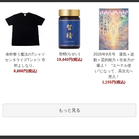
智精(ちせい)
体幹整う魔法のTシャツ
2026年9月号 運気＋波
19,440円(税込)
センタライズTシャツ 市
動＋霊的能力＋生命力が
村よしなり。
爆上！ “エーテル使
8,888円(税込)
い”になって、高次元へ
突入！
1,155円(税込)
もっと見る