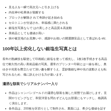
見る人を一瞬で高次元へと引き上げる
内在神や松果体が覚醒する
ブロックが解除さ れて奇跡が起き始める
セロトニンが分泌され、幸福感に満たされる
銀塩生写真ならで はの美しさと高品質＆高波動
美術品としても価値が高い
病や被災地のお見舞いや、感謝やお祝いの開運贈呈品として喜ばれる etc.
100年以上劣化しない銀塩生写真とは
長年の熟練技を駆使して印画紙に銀塩を使って感光し、1枚1枚手焼きする高品
位で耐久性の高い美術品級の写真。通常のプリンター印刷とは一線を画し、奥
ゆきや光彩を際立たせて深い趣を醸すうえ、霊妙微細な神や光の波動さえも転
写されるため、魂に訴えかける力が違います。
瀟洒な額装でシリアルナンバー入り
作品はシャンパンゴールドの瀟洒な額装を施した状態でお届けします。玄
関やリビングなど、和室洋室を問わずどんなお部屋にもマッチし、格調高
く演出します。
各作品は、200枚を区切りとして制作され、裏面には、希少な価値を証す