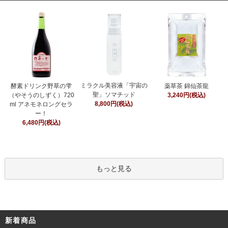
ミラクル美容液「宇宙の
酵素ドリンク野草の雫
薬草茶 錦仙茶龍
聖」ソマチッド
（やそうのしずく）720
3,240円(税込)
8,800円(税込)
ml アネモネロングセラ
ー！
6,480円(税込)
もっと見る
新着商品