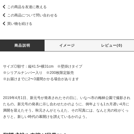
この商品を友達に教える
この商品について問い合わせる
買い物を続ける
商品説明
イメージ
レビュー(0)
サイズ◎額寸：縦41.5×横31cm ※壁掛けタイプ
※シリアルナンバー入り ※200枚限定販売
※お届けまでに2〜3週間かかる場合があります
2019年4月1日、新元号が発表されたその日に、いなべ市の梅林公園で撮影され
たもの。新元号の発表に示し合わせたかのように、例年よリも1カ月遅い4月に
満開を迎えたそう。秋元さんがとらえた、その写真には、なんと光の柱がくっ
きリと。新しい時代の幕開けを讃えているかのよう。