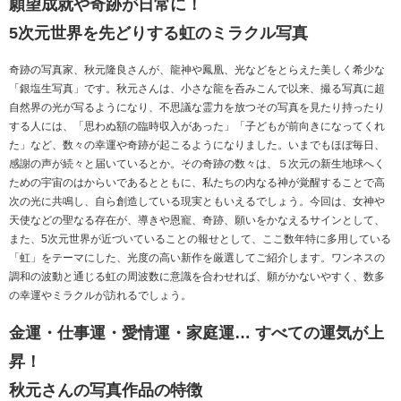
願望成就や奇跡が日常に！
5次元世界を先どりする虹のミラクル写真
奇跡の写真家、秋元隆良さんが、龍神や鳳凰、光などをとらえた美しく希少な
「銀塩生写真」です。秋元さんは、小さな龍を呑みこんで以来、撮る写真に超
自然界の光が写るようになり、不思議な霊力を放つその写真を見たり持ったり
する人には、「思わぬ額の臨時収入があった」「子どもが前向きになってくれ
た」など、数々の幸運や奇跡が起こるようになりました。いまでもほぼ毎日、
感謝の声が続々と届いているとか。その奇跡の数々は、５次元の新生地球へく
ための宇宙のはからいであるとともに、私たちの内なる神が覚醒することで高
次の光に共鳴し、自ら創造している現実ともいえるでしょう。今回は、女神や
天使などの聖なる存在が、導きや恩寵、奇跡、願いをかなえるサインとして、
また、5次元世界が近づいていることの報せとして、ここ数年特に多用している
「虹」をテーマにした、光度の高い新作を厳選してご紹介します。ワンネスの
調和の波動と通じる虹の周波数に意識を合わせれば、願がかないやすく、数多
の幸運やミラクルが訪れるでしょう。
金運・仕事運・愛情運・家庭運… すべての運気が上
昇！
秋元さんの写真作品の特徴