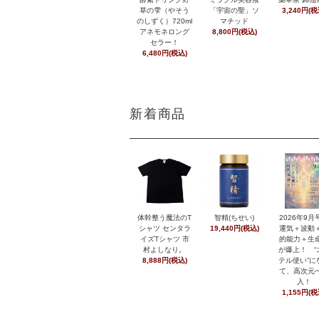
草の雫（やそう
「宇宙の聖」ソ
3,240円(税
のしずく）720ml
マチッド
アネモネロング
8,800円(税込)
セラー！
6,480円(税込)
新着商品
体幹整う魔法のT
智精(ちせい)
2026年9
シャツ センタラ
19,440円(税込)
運気＋波動
イズTシャツ 市
的能力＋生
村よしなり。
が爆上！ “
8,888円(税込)
テル使い”に
て、高次元
入！
1,155円(税