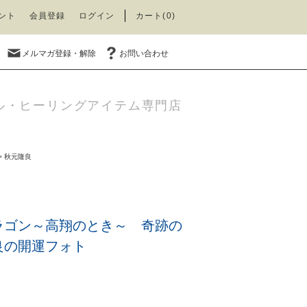
ント
会員登録
ログイン
カート(0)
メルマガ登録・解除
お問い合わせ
ル・ヒーリングアイテム専門店
>
秋元隆良
ラゴン～高翔のとき～ 奇跡の
良の開運フォト
)