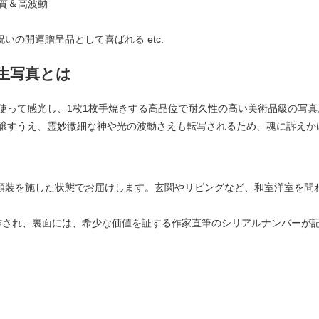
質＆高波動
の開運贈呈品として喜ばれる etc.
塩生写真とは
使って感光し、1枚1枚手焼きする高品位で耐久性の高い美術品級の写
醸すうえ、霊妙微細な神や光の波動さえも転写されるため、魂に訴えか
額装を施した状態でお届けします。玄関やリビングなど、和室洋室を問
制作され、裏面には、希少な価値を証する作家直筆のシリアルナンバーが