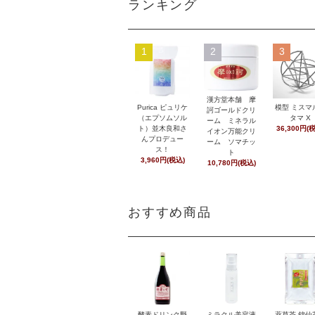
ランキング
1
2
3
漢方堂本舗 摩
Purica ピュリケ
模型 ミスマ
訶ゴールドクリ
（エプソムソル
タマ X
ーム ミネラル
ト）並木良和さ
36,300円(
イオン万能クリ
んプロデュー
ーム ソマチッ
ス！
ト
3,960円(税込)
10,780円(税込)
おすすめ商品
酵素ドリンク野
ミラクル美容液
薬草茶 錦仙