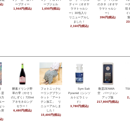
込)
ーブティー
ーブジェル
ティー（オオヤ
のタネ（オオヤ
ーナ
1,944円(税込)
1,650円(税込)
ラマトゥルシ
ラマトゥルシ
現 
ー）30包入り
ー）
イ
リニューアルし
396円(税込)
ました！
23
2,160円(税込)
月号
酵素ドリンク野
フォトニックヒ
Sym Salt
数霊ZENWA
TS
＋霊
草の雫（やそう
ーリングブラン
Pyramid（シンソ
空 バージョン
命力
のしずく）720ml
ケット「アート
ルトピラミッ
アップ版
2
エー
アネモネロング
テン加工」 リ
ド）
217,800円(税込)
なっ
セラー！
ニューアルしま
3,780円(税込)
へ突
6,480円(税込)
した！
15,400円(税込)
込)