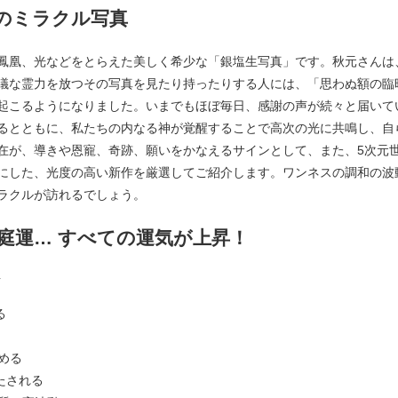
のミラクル写真
鳳凰、光などをとらえた美しく希少な「銀塩生写真」です。秋元さんは
議な霊力を放つその写真を見たり持ったりする人には、「思わぬ額の臨
起こるようになりました。いまでもほぼ毎日、感謝の声が続々と届いて
るとともに、私たちの内なる神が覚醒することで高次の光に共鳴し、自
在が、導きや恩寵、奇跡、願いをかなえるサインとして、また、5次元
にした、光度の高い新作を厳選してご紹介します。ワンネスの調和の波
ラクルが訪れるでしょう。
庭運… すべての運気が上昇！
る
める
たされる