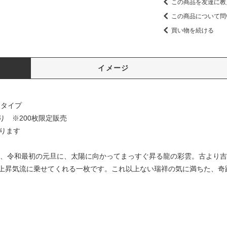
この商品を友達に教
この商品について問
買い物を続ける
イメージ
けタイプ
 ※200枚限定販売
ります
明け、令和最初の元旦に、太陽に向かってまっすぐ昇る龍の彩雲。古より
上昇気流に乗せてくれる一枚です。これ以上ない瑞祥の気に満ちた、奇