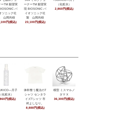
ーナーTM 願望実
ーTM 願望実
（化粧水）
現 BIOSONIC バ
BIOSONIC バ
2,860円(税込)
イオソニック社
オソニック社
製 山岡尚樹
製 山岡尚樹
23,100円(税込)
,100円(税込)
UKICO―月子
体幹整う魔法のT
模型 ミスマルノ
（化粧水）
シャツ センタラ
タマ X
,860円(税込)
イズTシャツ 市
36,300円(税込)
村よしなり。
8,888円(税込)