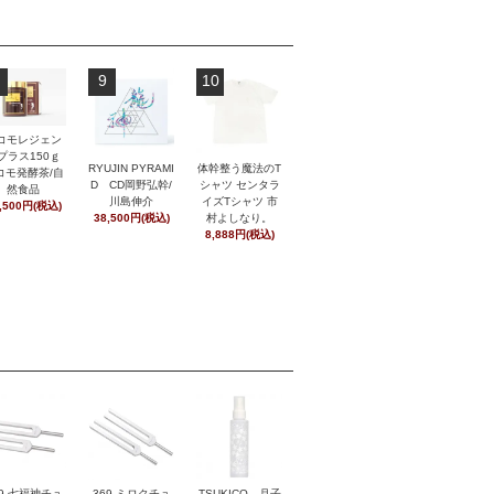
9
10
コモレジェン
プラス150ｇ
RYUJIN PYRAMI
体幹整う魔法のT
コモ発酵茶/自
D CD岡野弘幹/
シャツ センタラ
然食品
川島伸介
イズTシャツ 市
,500円(税込)
38,500円(税込)
村よしなり。
8,888円(税込)
369 ミロクチュ
29 七福神チュ
TSUKICO―月子