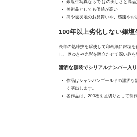
銀塩生写真ならで はの美しさと高品
美術品としても価値が高い
病や被災地のお見舞いや、感謝やお祝い
100年以上劣化しない銀
長年の熟練技を駆使して印画紙に銀塩を
し、奥ゆきや光彩を際立たせて深い趣を
瀟洒な額装でシリアルナンバー入り
作品はシャンパンゴールドの瀟洒な
く演出します。
各作品は、200枚を区切りとして