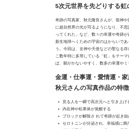
5次元世界を先どりする虹
奇跡の写真家、秋元隆良さんが、龍神や
に超自然界の光が写るようになり、不思
ってくれた」など、数々の幸運や奇跡が
新生地球へくための宇宙のはからいであ
う。今回は、女神や天使などの聖なる存
こ数年特に多用している「虹」をテーマ
ば、願がかないやすく、数多の幸運やミ
金運・仕事運・愛情運・家
秋元さんの写真作品の特徴
見る人を一瞬で高次元へと引き上げ
内在神や松果体が覚醒する
ブロックが解除さ れて奇跡が起き始
セロトニンが分泌され、幸福感に満