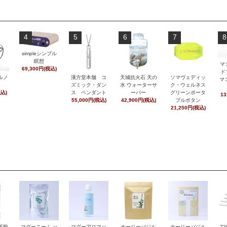
4
5
6
7
8
simpleシンプル
瞑想
マ
69,300円(税込)
ド
ルノ
漢方堂本舗 コ
天城抗火石 天の
ソマヴェディッ
マ
ズミック・ダン
水 ウォーターサ
ク・ウェルネス
税込)
ス ペンダント
ーバー
グリーンポータ
13
55,000円(税込)
42,900円(税込)
ブルボタン
21,250円(税込)
茶龍
マグーニーム ハ
マグーアロマハ
ホーリーバジル
ホーリーバジル
7