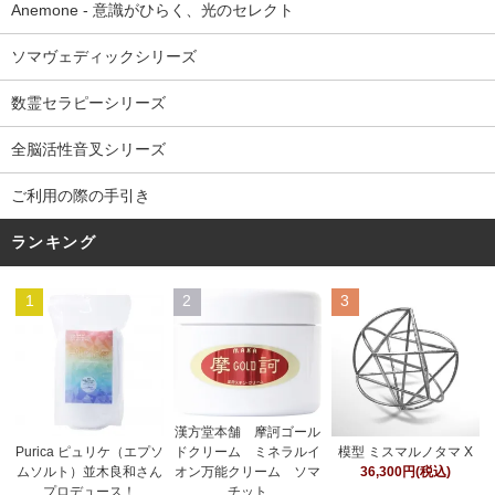
Anemone - 意識がひらく、光のセレクト
ソマヴェディックシリーズ
数霊セラピーシリーズ
全脳活性音叉シリーズ
ご利用の際の手引き
ランキング
1
2
3
漢方堂本舗 摩訶ゴール
ドクリーム ミネラルイ
Purica ピュリケ（エプソ
模型 ミスマルノタマ X
オン万能クリーム ソマ
ムソルト）並木良和さん
36,300円(税込)
チット
プロデュース！