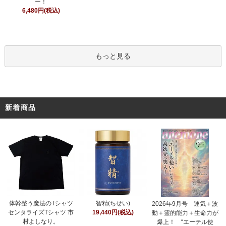
ー！
6,480円(税込)
もっと見る
新着商品
智精(ちせい)
体幹整う魔法のTシャツ
2026年9月号 運気＋波
19,440円(税込)
センタライズTシャツ 市
動＋霊的能力＋生命力が
村よしなり。
爆上！ “エーテル使