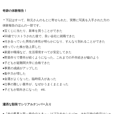
奇跡の体験報告！
＊下記はすべて、秋元さんのもとに寄せられた、実際に写真を入手された方の
体験報告のほんの一部です。
●宝くじに当たり、新車を買うことができた
●50歳でリストラされた後で、良い会社に就職できた
●付き合っていた男性の本性が明らかになり、すんなり別れることができた
●持っていた株が急上昇した
●家庭や職場など、生活環境すべてが安定してきた
●野菜作りで豊作が続くようになった。これまでの不作続きが嘘のよう
●子どもが超難関大学に合格できた
●事業の成績がアップした
●集中力が増した
●金運がよくなった。臨時収入があった
●仕事の難しい案件が、なぜかうまくまとまった
●子どもが前向きになった etc.
瀟洒な額装でシリアルナンバー入り
●
『光の鳳凰と龍～統合のとき～』はプラチナシルバー、それ以外の作品はシャ