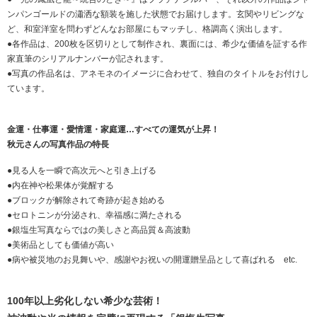
ンパンゴールドの瀟洒な額装を施した状態でお届けします。玄関やリビングな
ど、和室洋室を問わずどんなお部屋にもマッチし、格調高く演出します。
●
各作品は、200枚を区切りとして制作され、裏面には、希少な価値を証する作
家直筆のシリアルナンバーが記されます。
●
写真の作品名は、アネモネのイメージに合わせて、独自のタイトルをお付けし
ています。
金運・仕事運・愛情運・家庭運…すべての運気が上昇！
秋元さんの写真作品の特長
●見る人を一瞬で高次元へと引き上げる
●内在神や松果体が覚醒する
●ブロックが解除されて奇跡が起き始める
●セロトニンが分泌され、幸福感に満たされる
●銀塩生写真ならではの美しさと高品質＆高波動
●美術品としても価値が高い
●病や被災地のお見舞いや、感謝やお祝いの開運贈呈品として喜ばれる etc.
100年以上劣化しない希少な芸術！