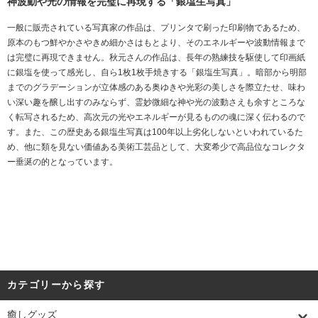
神波動や光の情報を完璧に再現する「銀塩生写真」
一般に販売されている写真家の作品は、プリンタで刷った印刷物であるため、
原本のもつ鮮やかさやきめ細かさはもとより、そのエネルギーや波動情報まで
は完璧に再現できません。秋元さんの作品は、長年の熟練技を駆使して印画紙
に銀塩を使って感光し、自ら1枚1枚手焼きする「銀塩生写真」。暗部から明部
までのグラデーションが立体感のある奥ゆきや光彩の美しさを際立たせ、味わ
い深い趣を醸し出すのみならず、霊妙微細な神や光の波動さえも余すところな
く転写されるため、高次元の光やエネルギーが見るものの魂に深く伝わるので
す。また、この歴史ある銀塩生写真は100年以上劣化しないといわれているた
め、他に類を見ない価値ある美術工芸品として、大変希少で高品位なコレクタ
ー垂涎の的となっています。
カテゴリーから探す
癒しグッズ