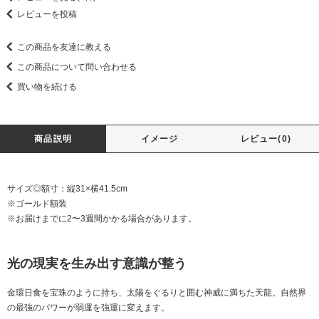
レビューを投稿
この商品を友達に教える
この商品について問い合わせる
買い物を続ける
商品説明
イメージ
レビュー(0)
サイズ◎額寸：縦31×横41.5cm
※ゴールド額装
※お届けまでに2〜3週間かかる場合があります。
光の現実を生み出す意識が整う
金環日食を宝珠のように持ち、太陽をぐるりと囲む神威に満ちた天龍。自然界
の最強のパワーが弱運を強運に変えます。