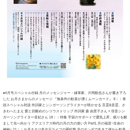
●4月号スペシャル付録 月のメッセンジャー・縁筆家、片岡航也さんが書き下ろ
した お月さまからのメッセージ 『無条件の歓喜が湧くムーンカード』 8︱︱巻
頭スペシャル対談 作詞家とシンガーソングライターが咲かせる 言霊&音霊、さ
きわへたまえ 愛と目醒めのシリウストリップ 作詞家 森 由里子さん × 倍音シン
ガーソングライター音妃さん 18︱︱特集 宇宙のサポートで運気上昇、眠りを醒
まして光へ向かう アクエリアス時代の月の力の使い方 Part1.月の福音~生命の
神秘~ 21︱︱お月さまは多次元ライフの羅針盤 月のテンポで生きて魂から歓喜