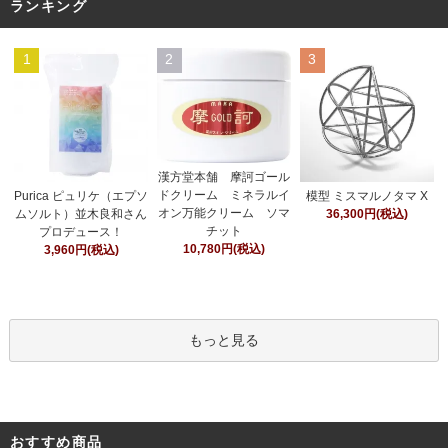
ランキング
1
2
3
漢方堂本舗 摩訶ゴール
ドクリーム ミネラルイ
Purica ピュリケ（エプソ
模型 ミスマルノタマ X
オン万能クリーム ソマ
ムソルト）並木良和さん
36,300円(税込)
チット
プロデュース！
10,780円(税込)
3,960円(税込)
もっと見る
おすすめ商品