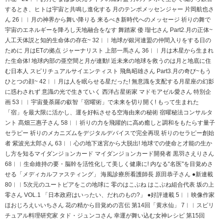
するとき、ヒトは宇宙と共鳴し進化する 月のテンポメッセンジャー 片岡航也さ
ん 26︱︱月の神界から舞い降りる 来るべき新時代へのメッセージ 祈りの舞で
宇宙のエネルギーを降ろし天地融合をなす 舞踏家 倭 瑠七さん Part2.月の正体~
人工天体説と知的生命体の存在~ 32︱︱地球が銀河連盟の仲間入りをする日の
ために 月はETの拠点 ジャーナリスト 上部一馬さん 36︱︱月は木星から生まれ
た生命体! 地球内部の亜空間と月が連動! 近未来の地球を救うのは月と地底に住
む日本人 スピリチュアルサイエンティスト 飛鳥昭雄さん Part3.月の奇び~もう
ひとつの顔~ 42︱︱月は人を眠らせる星だった! 無意識を支配する月星座の幻影
に惑わされず 意識の光で生きていく 西洋占星術家 マドモアゼル愛さん 特別企
画 53︱︱宇宙曼荼羅の叡智「宿曜術」で未来を切り開く! もって生まれた
「宿」を最大限に活かし、運を好転させる空海由来の秘術 宿曜秘法コンサルタ
ント 髙畑三惠子さん 58︱︱祈りの力を飛躍的に高め癒しと調和をもたらす量子
セラピー 祈りのメカニズムをデジタルデバイスで完全再現 祈りのセラピー創始
者 紫波光太郎さん 63︱︱心の地下迷宮から大脱出! 地球での使命と才能の生か
し方を知るマイダンジョンカード マイダンジョンカード開発者 黒羽さえりさん
68︱︱生命維持の要・脳幹を活性化して美しく健康に! 内なる“名医"を目覚めさ
せる「メディカルファスティング」 海風診療所看護師長 原田恭子さん ●新連載
80︱︱5次元のユートピアをこの地球に 零のはこぶね はこぶね組合代表 坂の上
零さん VOL.1 「日本政府はいったい、だれのもの?」 ●好評連載 5︱︱映像作家
ほおじろえいいちさん 花の精から目覚めの言伝 第14回「黄水仙」 7︱︱スピリ
チュアル料理研究家 タド・ジュンコさん 幸運が舞い込む女神レシピ 第15回