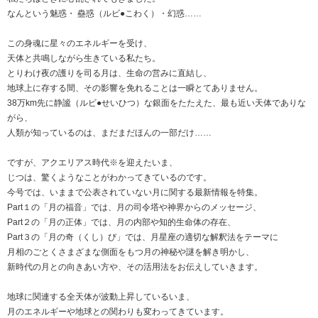
なんという魅惑・ 蠱惑（ルビ●こわく）・幻惑……
この身魂に星々のエネルギーを受け、
天体と共鳴しながら生きている私たち。
とりわけ夜の護りを司る月は、生命の営みに直結し、
地球上に存する間、その影響を免れることは一瞬とてありません。
38万km先に静謐（ルビ●せいひつ）な銀面をたたえた、最も近い天体でありな
がら、
人類が知っているのは、まだまだほんの一部だけ……
ですが、アクエリアス時代※を迎えたいま、
じつは、驚くようなことがわかってきているのです。
今号では、いままで公表されていない月に関する最新情報を特集。
Part１の「月の福音」では、月の司令塔や神界からのメッセージ、
Part２の「月の正体」では、月の内部や知的生命体の存在、
Part３の「月の奇（くし）び」では、月星座の適切な解釈法をテーマに
月相のごとくさまざまな側面をもつ月の神秘や謎を解き明かし、
新時代の月との向きあい方や、その活用法をお伝えしていきます。
地球に関連する全天体が波動上昇しているいま、
月のエネルギーや地球との関わりも変わってきています。