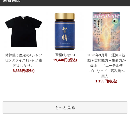
智精(ちせい)
体幹整う魔法のTシャツ
2026年9月号 運気＋波
19,440円(税込)
センタライズTシャツ 市
動＋霊的能力＋生命力が
村よしなり。
爆上！ “エーテル使
8,888円(税込)
い”になって、高次元へ
突入！
1,155円(税込)
もっと見る