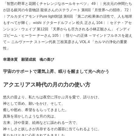
「智慧の野草と花開くチャレンジなホールキャベツ」 49︱︱光次元の仲間たち
が語る銀河の今昔物語 龍依さんのステラノート 第8回「月世界への招待」 72︱
︱アルカダイアモンドPure light対談 第6回 「第二の松果体の活性で、人も地球
もすべてが輝く」 ∞ishi ドクタードルフィン 松久 正さん 104︱︱セドナ・アセ
ンション・ウェイブ 第12回 「天界からも尽力される小林正観さん」 インディ
ゴビーム・ヒーラー チーさん 105︱︱悟りへの正体 ～マインドフルネスを超え
て～ ニルヴァーナ ストーン代表 三枝英彦さん VOL.4 「カルマの浄化の重要
性」
幸運体質 願望成就 魂の喜び
宇宙のサポートで運気上昇、眠りを醒まして光へ向かう
アクエリアス時代の月の力の使い方
悠久の昔より、私たちは夜空に浮かぶ月を愛で、語りかけ、
神として崇め、願いをかけ、そして、
癒しや慰め、希望をもらってきました。
真珠を溶かしたような月の光は、
古来、詩や音楽、絵画などに謳われる一方で、
神々しさと妖しさが共存するその麗容に当てられるように、
私たちはときに心乱されてもきました。