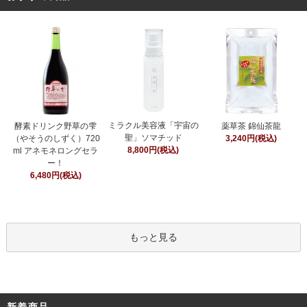
ミラクル美容液「宇宙の
酵素ドリンク野草の雫
薬草茶 錦仙茶龍
聖」ソマチッド
（やそうのしずく）720
3,240円(税込)
8,800円(税込)
ml アネモネロングセラ
ー！
6,480円(税込)
もっと見る
新着商品