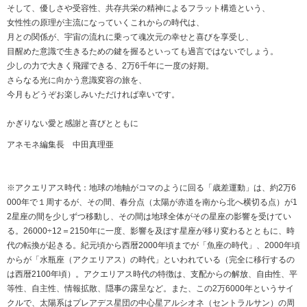
そして、優しさや受容性、共存共栄の精神によるフラット構造という、
女性性の原理が主流になっていくこれからの時代は、
月との関係が、宇宙の流れに乗って魂次元の幸せと喜びを享受し、
目醒めた意識で生きるための鍵を握るといっても過言ではないでしょう。
少しの力で大きく飛躍できる、2万6千年に一度の好期。
さらなる光に向かう意識変容の旅を、
今月もどうぞお楽しみいただければ幸いです。
かぎりない愛と感謝と喜びとともに
アネモネ編集長 中田真理亜
※アクエリアス時代：地球の地軸がコマのように回る「歳差運動」は、約2万6
000年で１周するが、その間、春分点（太陽が赤道を南から北へ横切る点）が1
2星座の間を少しずつ移動し、その間は地球全体がその星座の影響を受けてい
る。26000÷12＝2150年に一度、影響を及ぼす星座が移り変わるとともに、時
代の転換が起きる。紀元頃から西暦2000年頃までが「魚座の時代」、2000年頃
からが「水瓶座（アクエリアス）の時代」といわれている（完全に移行するの
は西暦2100年頃）。アクエリアス時代の特徴は、支配からの解放、自由性、平
等性、自主性、情報拡散、隠事の露呈など。また、この2万6000年というサイ
クルで、太陽系はプレアデス星団の中心星アルシオネ（セントラルサン）の周