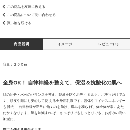
この商品を友達に教える
この商品について問い合わせる
買い物を続ける
商品説明
イメージ
レビュー(1)
容量：２００ｍｌ
全身OK！ 自律神経を整えて、保湿＆抗酸化の肌へ
肌の油分・水分のバランスを整え、乾燥を防ぐボディ ミルク。ボディだけでな
く、頭皮や顔にも安心して使 える全身用乳液です。霊体やマイナスエネルギー
も 除去！ 自律神経が正常に働くのを助け、痛みを和ら げ、体全体が常にあた
たかくなります。量を加減すれ ば、さっぱりでもしっとりでも、お好みの潤い
加減に。
顔にも使える美白の１本