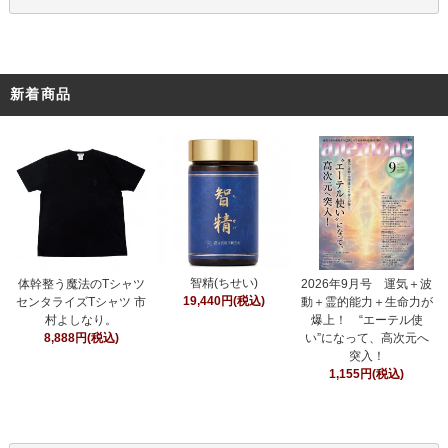
新着商品
智精(ちせい)
体幹整う魔法のTシャツ
2026年9月号 運気＋波
19,440円(税込)
センタライズTシャツ 市
動＋霊的能力＋生命力が
村よしなり。
爆上！ “エーテル使
8,888円(税込)
い”になって、高次元へ
突入！
1,155円(税込)