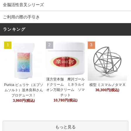
全脳活性音叉シリーズ
ご利用の際の手引き
ランキング
1
2
3
漢方堂本舗 摩訶ゴール
ドクリーム ミネラルイ
Purica ピュリケ（エプソ
模型 ミスマルノタマ X
オン万能クリーム ソマ
ムソルト）並木良和さん
36,300円(税込)
チット
プロデュース！
10,780円(税込)
3,960円(税込)
もっと見る