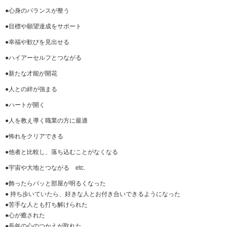
●心身のバランスが整う
●目標や願望達成をサポート
●幸福や歓びを見出せる
●ハイアーセルフとつながる
●新たな才能が開花
●人との絆が強まる
●ハートが開く
●人を教え導く職業の方に最適
●怖れをクリアできる
●他者と比較し、落ち込むことがなくなる
●宇宙や大地とつながる etc.
●
飾ったらパッと部屋が明るくなった
●
持ち歩いていたら、好きな人とお付き合いできるようになった
●
苦手な人とも打ち解けられた
●
心が癒された
●
長年の心のつかえが取れた