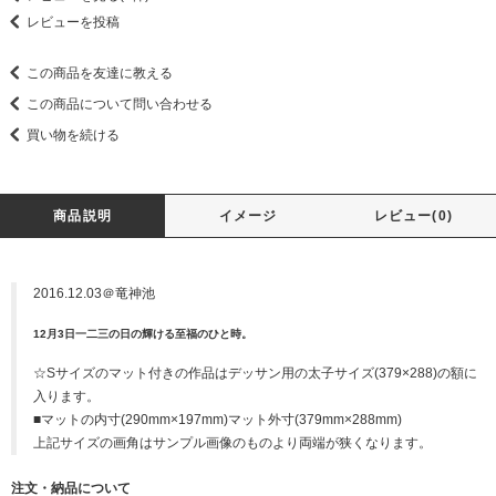
レビューを投稿
この商品を友達に教える
この商品について問い合わせる
買い物を続ける
商品説明
イメージ
レビュー(0)
2016.12.03＠竜神池
12月3日一二三の日の輝ける至福のひと時。
☆Sサイズのマット付きの作品はデッサン用の太子サイズ(379×288)の額に
入ります。
■マットの内寸(290mm×197mm)マット外寸(379mm×288mm)
上記サイズの画角はサンプル画像のものより両端が狭くなります。
注文・納品について