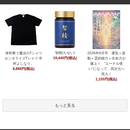
智精(ちせい)
体幹整う魔法のTシャツ
2026年9月号 運気＋波
19,440円(税込)
センタライズTシャツ 市
動＋霊的能力＋生命力が
村よしなり。
爆上！ “エーテル使
8,888円(税込)
い”になって、高次元へ
突入！
1,155円(税込)
もっと見る