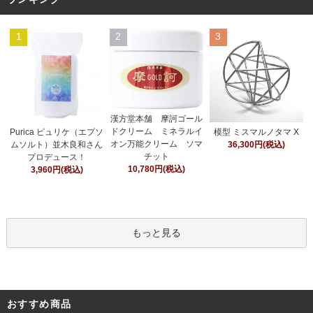
1
2
3
漢方堂本舗 摩訶ゴール
ドクリーム ミネラルイ
Purica ピュリケ（エプソ
模型 ミスマルノタマ X
オン万能クリーム ソマ
ムソルト）並木良和さん
36,300円(税込)
チット
プロデュース！
10,780円(税込)
3,960円(税込)
もっと見る
おすすめ商品