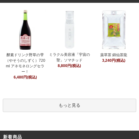
ミラクル美容液「宇宙の
酵素ドリンク野草の雫
薬草茶 錦仙茶龍
聖」ソマチッド
（やそうのしずく）720
3,240円(税込)
8,800円(税込)
ml アネモネロングセラ
ー！
6,480円(税込)
もっと見る
新着商品