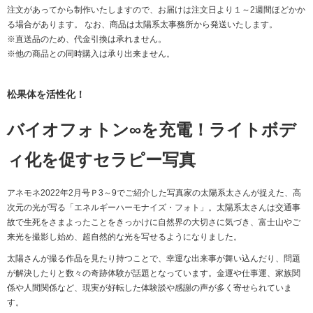
注文があってから制作いたしますので、お届けは注文日より１～2週間ほどかか
る場合があります。 なお、商品は太陽系太事務所から発送いたします。
※直送品のため、代金引換は承れません。
※他の商品との同時購入は承り出来ません。
松果体を活性化！
バイオフォトン∞を充電！ライトボデ
ィ化を促すセラピー写真
アネモネ2022年2月号Ｐ3～9でご紹介した写真家の太陽系太さんが捉えた、高
次元の光が写る「エネルギーハーモナイズ・フォト」。太陽系太さんは交通事
故で生死をさまよったことをきっかけに自然界の大切さに気づき、富士山やご
来光を撮影し始め、超自然的な光を写せるようになりました。
太陽さんが撮る作品を見たり持つことで、幸運な出来事が舞い込んだり、問題
が解決したりと数々の奇跡体験が話題となっています。金運や仕事運、家族関
係や人間関係など、現実が好転した体験談や感謝の声が多く寄せられていま
す。