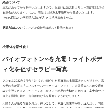
納品について
注文があってから制作いたしますので、お届けは注文日より１～2週間ほどかか
る場合があります。 なお、商品は太陽系太事務所から発送いたします。
※他の商品との同時購入及び代引きは承り出来ません。
発送方法について
こちらのDM便はポスト投函されます
松果体を活性化！
バイオフォトン∞を充電！ライトボデ
ィ化を促すセラピー写真
アネモネ2022年2月号Ｐ3～9でご紹介した写真家の太陽系太さんが捉えた、高
次元の光が写る「エネルギーハーモナイズ・フォト」。太陽系太さんは交通事
故で生死をさまよったことをきっかけに自然界の大切さに気づき、富士山やご
来光を撮影し始め、超自然的な光を写せるようになりました。
太陽さんが撮る作品を見たり持つことで、幸運な出来事が舞い込んだり、問題