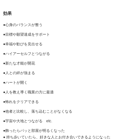
効果
●心身のバランスが整う
●目標や願望達成をサポート
●幸福や歓びを見出せる
●ハイアーセルフとつながる
●新たな才能が開花
●人との絆が強まる
●ハートが開く
●人を教え導く職業の方に最適
●怖れをクリアできる
●他者と比較し、落ち込むことがなくなる
●宇宙や大地とつながる etc.
●
飾ったらパッと部屋が明るくなった
●
持ち歩いていたら、好きな人とお付き合いできるようになった