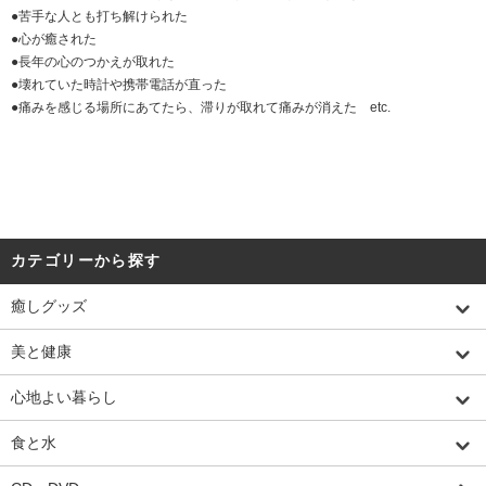
●
苦手な人とも打ち解けられた
●
心が癒された
●
長年の心のつかえが取れた
●
壊れていた時計や携帯電話が直った
●
痛みを感じる場所にあてたら、滞りが取れて痛みが消えた etc.
カテゴリーから探す
癒しグッズ
美と健康
心地よい暮らし
食と水