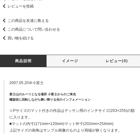
レビューを投稿
この商品を友達に教える
この商品について問い合わせる
買い物を続ける
商品説明
イメージ
レビュー(0)
2007.05.20＠小富士
富士山のルーツとなる場所 小富士からのご来光
螺旋状に回転しながら舞い降りる光のインフォメーション
☆Pサイズのマット付きの作品はデッサン用のインチサイズ(203×255)の額
に入ります。
■マットの内寸(171mm×120mm)マット外寸(202mm×254mm)
上記サイズの画角はサンプル画像のものより両端が狭くなります。