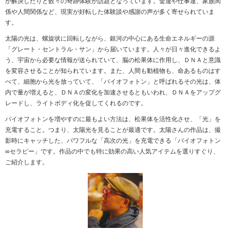
が解決したりと数々の奇跡体験が話題となっています。金運や仕事運、家族関
係や人間関係など、現実が好転した体験談や感謝の声が多く寄せられていま
す。
太陽の光は、螺旋状に回転しながら、銀河の中心にある生命エネルギーの源
「グレート・セントラル・サン」から届いています。人々が日々進化できるよ
う、宇宙から必要な情報が送られていて、脳の松果体に作用し、ＤＮＡと意識
を変容させることが知られています。また、人間も動植物も、命あるものはす
べて、細胞から光を放っていて、「バイオフォトン」と呼ばれるその光は、体
内で量が増えると、ＤＮＡの変化を加速させるともいわれ、ＤＮＡをアップグ
レードし、ライトボディ化を促してくれるのです。
バイオフォトンを増やすのに最もよい方法は、松果体を活性化させ、「光」を
充電すること。つまり、太陽光を見ることが最適です。太陽さんの作品は、撮
影時にキャッチした、パワフルな「高次の光」を充電できる「バイオフォトン
∞セラピー」です。作品の中でも特に効果の高い人気アイテムを選りすぐり、
ご紹介します。