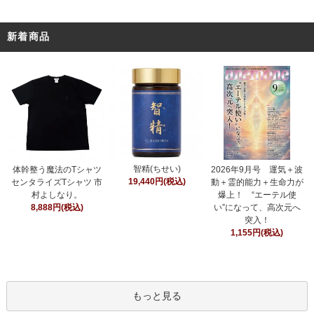
新着商品
智精(ちせい)
体幹整う魔法のTシャツ
2026年9月号 運気＋波
19,440円(税込)
センタライズTシャツ 市
動＋霊的能力＋生命力が
村よしなり。
爆上！ “エーテル使
8,888円(税込)
い”になって、高次元へ
突入！
1,155円(税込)
もっと見る