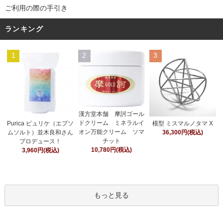
ご利用の際の手引き
ランキング
1
2
3
漢方堂本舗 摩訶ゴール
ドクリーム ミネラルイ
Purica ピュリケ（エプソ
模型 ミスマルノタマ X
オン万能クリーム ソマ
ムソルト）並木良和さん
36,300円(税込)
チット
プロデュース！
10,780円(税込)
3,960円(税込)
もっと見る