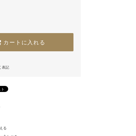
カートに入れる
く表記
)
える