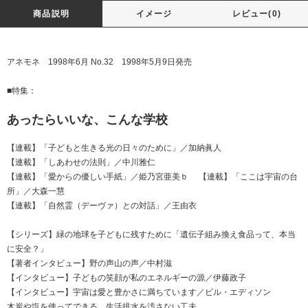
商品説明
イメージ
レビュー(0)
アネモネ 1998年6月 No.32 1998年5月9日発売
■特集：
あったらいいな、こんな学校
【連載】「子どもと生きる光の日々のために」／加納眞人
【連載】「しあわせの法則」／中川雅仁
【連載】「愛からの優しい手紙」／姫乃宮亜美ｂ 【連載】「ここは宇宙の台
所」／大森一慧
【連載】「自然霊（デーヴァ）との対話」／王由衣
【シリーズ】緑の地球を子どもに残すために「遺伝子組み換え食品って、本当
に安全？」
【著者インタビュー】野の声山の声／中村滋
【インタビュー】子どもの笑顔が私のエネルギーの源／伊藤政子
【インタビュー】宇宙は愛と豊かさに満ちています／ビル・エディソン
木炭や塩を使ってできる、生活排水を汚さない工夫。