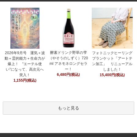
酵素ドリンク野草の雫
フォトニックヒーリング
2026年9月号 運気＋波
（やそうのしずく）720
ブランケット「アートテ
動＋霊的能力＋生命力が
ml アネモネロングセラ
ン加工」 リニューアル
爆上！ “エーテル使
ー！
しました！
い”になって、高次元へ
6,480円(税込)
15,400円(税込)
突入！
1,155円(税込)
もっと見る