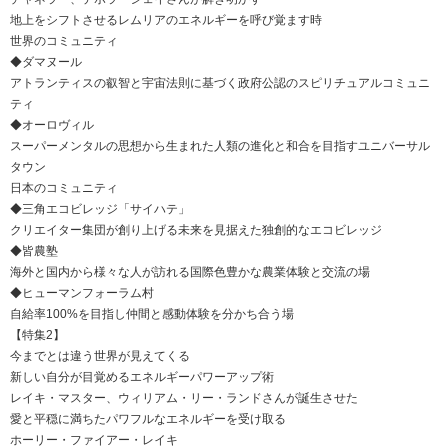
地上をシフトさせるレムリアのエネルギーを呼び覚ます時
世界のコミュニティ
◆ダマヌール
アトランティスの叡智と宇宙法則に基づく政府公認のスピリチュアルコミュニ
ティ
◆オーロヴィル
スーパーメンタルの思想から生まれた人類の進化と和合を目指すユニバーサル
タウン
日本のコミュニティ
◆三角エコビレッジ「サイハテ」
クリエイター集団が創り上げる未来を見据えた独創的なエコビレッジ
◆皆農塾
海外と国内から様々な人が訪れる国際色豊かな農業体験と交流の場
◆ヒューマンフォーラム村
自給率100%を目指し仲間と感動体験を分かち合う場
【特集2】
今までとは違う世界が見えてくる
新しい自分が目覚めるエネルギーパワーアップ術
レイキ・マスター、ウィリアム・リー・ランドさんが誕生させた
愛と平穏に満ちたパワフルなエネルギーを受け取る
ホーリー・ファイアー・レイキ