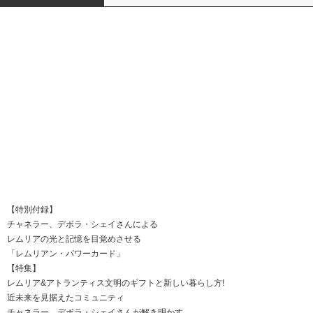
【特別付録】
チャネラー、デボラ・シェイさんによる
レムリアの光と記憶を目覚めさせる
「レムリアン・パワーカード」
【特集】
レムリア&アトランティス文明のギフトと新しい暮らし方!
近未来を見据えたコミュニティ
チャネラー、デボラ・シェイさんが解き明かす