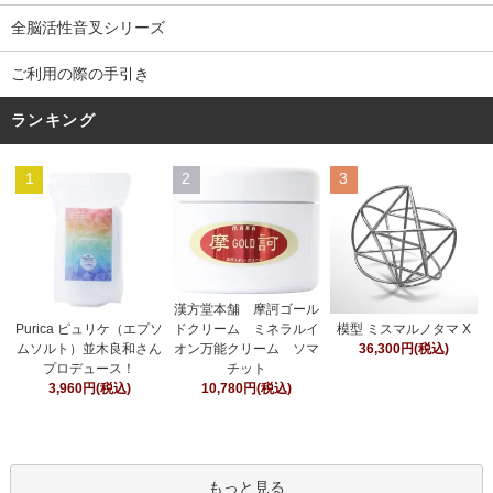
全脳活性音叉シリーズ
ご利用の際の手引き
ランキング
1
2
3
漢方堂本舗 摩訶ゴール
ドクリーム ミネラルイ
Purica ピュリケ（エプソ
模型 ミスマルノタマ X
オン万能クリーム ソマ
ムソルト）並木良和さん
36,300円(税込)
チット
プロデュース！
10,780円(税込)
3,960円(税込)
もっと見る