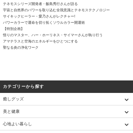
テネモスシリーズ開発者・飯島秀行さんが語る
宇宙と自然界のパワーを取り込む全我意識とテネモステクノロジー
サイキックヒーラー・愛乃さんがレクチャー!
パワーカラーで運命を切り拓くソウルカラー開運術
【特別企画】
悟りのマスター、ハー・ホーリネス・サイマーさんが執り行う
アマテラスと空海のエネルギーをひとつにする
聖なる炎の浄化ワーク
カテゴリーから探す
癒しグッズ
美と健康
心地よい暮らし