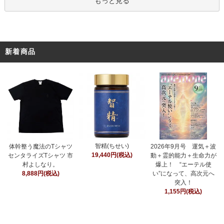
もっと見る
新着商品
智精(ちせい)
体幹整う魔法のTシャツ
2026年9月号 運気＋波
19,440円(税込)
センタライズTシャツ 市
動＋霊的能力＋生命力が
村よしなり。
爆上！ “エーテル使
8,888円(税込)
い”になって、高次元へ
突入！
1,155円(税込)