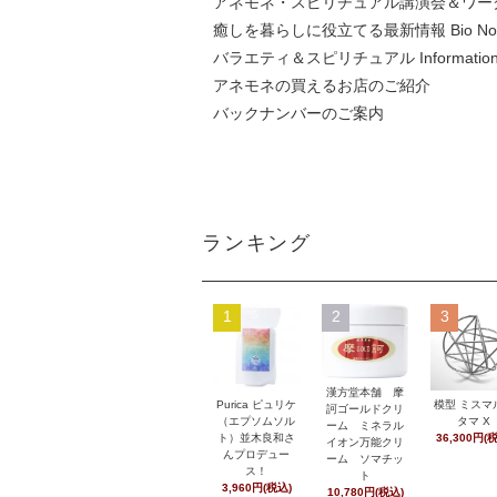
アネモネ・スピリチュアル講演会＆ワー
癒しを暮らしに役立てる最新情報 Bio No
バラエティ＆スピリチュアル Information
アネモネの買えるお店のご紹介
バックナンバーのご案内
ランキング
1
2
3
漢方堂本舗 摩
Purica ピュリケ
模型 ミスマ
訶ゴールドクリ
（エプソムソル
タマ X
ーム ミネラル
ト）並木良和さ
36,300円(
イオン万能クリ
んプロデュー
ーム ソマチッ
ス！
ト
3,960円(税込)
10,780円(税込)