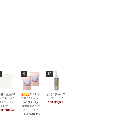
9
10
幹整う魔法のT
CLARI ク
白姫ステージア
ャツ センタラ
ラリ2.0チャコー
ップクリーム
ズTシャツ 市
ルパウダー(炭)
9,900円(税込)
村よしなり。
並木良和さんプ
,888円(税込)
ロデュース！
【お得な2袋セッ