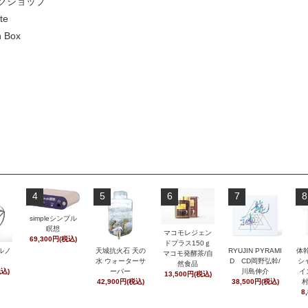
クショップ
te
 Box
4
5
6
7
8
simpleシンプル
瞑想
マコモレジェン
69,300円(税込)
ドプラス150ｇ
ルノ
天城抗火石 天の
RYUJIN PYRAMI
体
マコモ発酵茶/自
水 ウォーターサ
D CD岡野弘幹/
シ
然食品
税込)
ーバー
川島伸介
イ
13,500円(税込)
42,900円(税込)
38,500円(税込)
8