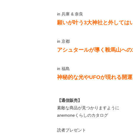
in 兵庫 & 奈良
願いが叶う3大神社と外しては
in 京都
アシュタールが導く鞍馬山への
in 福島
神秘的な光やUFOが現れる開
【通信販売】
素敵な商品が見つかりますように
anemoneくらしのカタログ
読者プレゼント