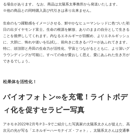
る場合があります。 なお、商品は太陽系太事務所から発送いたします。
※他の商品との同時購入及び代引きは承り出来ません。
生命のもつ躍動感をイメージさせる、鮮やかなヒューマンレッドに色づいた初
日の出ダイヤモンド富士。生命の根源を解放、ありのままの自分として生きる
ことを後押ししてくれます。内なるエネルギーが目醒め、よりエネルギッシュ
に、大胆に、怖れや迷いを払拭し、前向きに生きるパワーがあふれてきます。
特に、頭頂部と丹田の生命力が活性化、宇宙とつながるとともに、より深いグ
ラウンディングが可能に。すべての命が愛おしく思え、愛にあふれた生き方が
できるでしょう。
松果体を活性化！
バイオフォトン∞を充電！ライトボデ
ィ化を促すセラピー写真
アネモネ2022年2月号Ｐ3～9でご紹介した写真家の太陽系太さんが捉えた、高
次元の光が写る「エネルギーハーモナイズ・フォト」。太陽系太さんは交通事