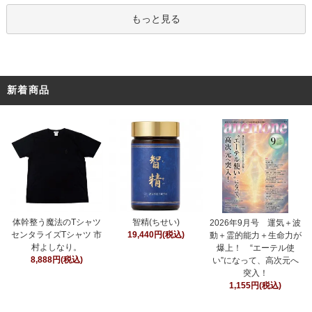
もっと見る
新着商品
智精(ちせい)
体幹整う魔法のTシャツ
2026年9月号 運気＋波
19,440円(税込)
センタライズTシャツ 市
動＋霊的能力＋生命力が
村よしなり。
爆上！ “エーテル使
8,888円(税込)
い”になって、高次元へ
突入！
1,155円(税込)