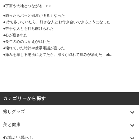
●宇宙や大地とつながる etc.
●
飾ったらパッと部屋が明るくなった
●
持ち歩いていたら、好きな人とお付き合いできるようになった
●
苦手な人とも打ち解けられた
●
心が癒された
●
長年の心のつかえが取れた
●
壊れていた時計や携帯電話が直った
●
痛みを感じる場所にあてたら、滞りが取れて痛みが消えた etc.
カテゴリーから探す
癒しグッズ
美と健康
心地よい暮らし