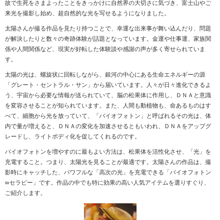
故で生死をさまよったことをきっかけに自然界の大切さに気づき、富士山やご
来光を撮影し始め、超自然的な光を写せるようになりました。
太陽さんが撮る作品を見たり持つことで、幸運な出来事が舞い込んだり、問題
が解決したりと数々の奇跡体験が話題となっています。金運や仕事運、家族関
係や人間関係など、現実が好転した体験談や感謝の声が多く寄せられていま
す。
太陽の光は、螺旋状に回転しながら、銀河の中心にある生命エネルギーの源
「グレート・セントラル・サン」から届いています。人々が日々進化できるよ
う、宇宙から必要な情報が送られていて、脳の松果体に作用し、ＤＮＡと意識
を変容させることが知られています。また、人間も動植物も、命あるものはす
べて、細胞から光を放っていて、「バイオフォトン」と呼ばれるその光は、体
内で量が増えると、ＤＮＡの変化を加速させるともいわれ、ＤＮＡをアップグ
レードし、ライトボディ化を促してくれるのです。
バイオフォトンを増やすのに最もよい方法は、松果体を活性化させ、「光」を
充電すること。つまり、太陽光を見ることが最適です。太陽さんの作品は、撮
影時にキャッチした、パワフルな「高次の光」を充電できる「バイオフォトン
∞セラピー」です。作品の中でも特に効果の高い人気アイテムを選りすぐり、
ご紹介します。