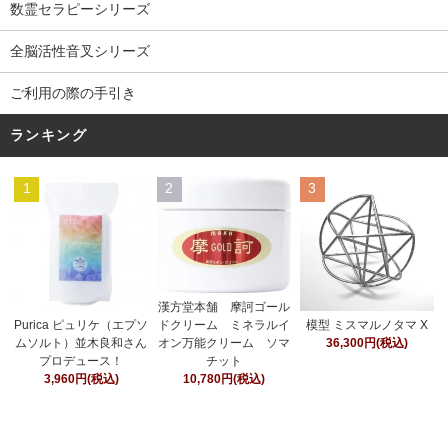
数霊セラピーシリーズ
全脳活性音叉シリーズ
ご利用の際の手引き
ランキング
1
2
3
漢方堂本舗 摩訶ゴール
ドクリーム ミネラルイ
Purica ピュリケ（エプソ
模型 ミスマルノタマ X
オン万能クリーム ソマ
ムソルト）並木良和さん
36,300円(税込)
チット
プロデュース！
10,780円(税込)
3,960円(税込)