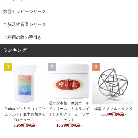
数霊セラピーシリーズ
全脳活性音叉シリーズ
ご利用の際の手引き
ランキング
1
2
3
漢方堂本舗 摩訶ゴール
ドクリーム ミネラルイ
Purica ピュリケ（エプソ
模型 ミスマルノタマ X
オン万能クリーム ソマ
ムソルト）並木良和さん
36,300円(税込)
チット
プロデュース！
10,780円(税込)
3,960円(税込)