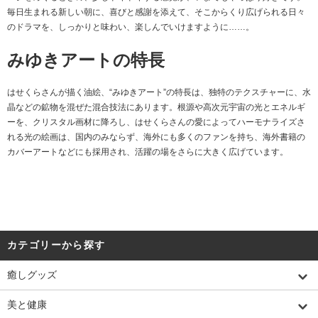
毎日生まれる新しい朝に、喜びと感謝を添えて、そこからくり広げられる日々
のドラマを、しっかりと味わい、楽しんでいけますように……。
みゆきアートの特長
はせくらさんが描く油絵、“みゆきアート”の特長は、独特のテクスチャーに、水
晶などの鉱物を混ぜた混合技法にあります。根源や高次元宇宙の光とエネルギ
ーを、クリスタル画材に降ろし、はせくらさんの愛によってハーモナライズさ
れる光の絵画は、国内のみならず、海外にも多くのファンを持ち、海外書籍の
カバーアートなどにも採用され、活躍の場をさらに大きく広げています。
カテゴリーから探す
癒しグッズ
美と健康