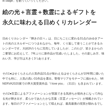
xt Stage」を創っていってください。
絵の光＋言霊＋数霊によるギフトを
永久に味わえる日めくりカレンダー
日めくりカレンダー『輝きの日々』は、日にちごとに変わる31点のみゆきアー
トの光のエネルギーにつつまれながら、毎年、くり返して使うことができるカ
レンダーです。大好評のうちに完売していましたが、このたび、皆さまからの
ご要望にお応えして、7年ぶりに新作品が完成いたしました。その楽しみ方、味
わい方、学び方は大きく3つあります。
その1●はせくらさんの人気作品31点が味わえるはせくらさんが10年間に描いた
中でも特に、人気の高い31作品を選出。聖母マリアをモチーフに描かれた、MI
NERVA2020展での準大賞受賞作品「I love you」（31日）も含まれてい ます。
その2●言霊によるアファメーションが実践できる気持ちが前向きになって内な
る光が輝き出す、柔らかであたたかな言葉（言霊メッセージ）が掲載されてい
ます。毎日のアファメーションとして唱えれば、最高最善の現実が顕れるでし