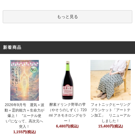
もっと見る
新着商品
酵素ドリンク野草の雫
フォトニックヒーリング
2026年9月号 運気＋波
（やそうのしずく）720
ブランケット「アートテ
動＋霊的能力＋生命力が
ml アネモネロングセラ
ン加工」 リニューアル
爆上！ “エーテル使
ー！
しました！
い”になって、高次元へ
6,480円(税込)
15,400円(税込)
突入！
1,155円(税込)