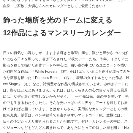
自身、ご家族、大切な方へのカレンダーとしてご愛用ください！
飾った場所を光のドームに変える
12作品によるマンスリーカレンダー
日々の何気ない暮らしが、ますます輝きと希望に満ち、歓びと豊かさでいっぱ
いになる日々を願って、書き下ろされた12枚のアートたち。昨年、イタリアに
拠点を移して描いた新作アートを中心に、白い森の中にいるユニコーンを描い
た幻想的な作品、「White Forest」（右）をはじめ、いまにも香りが漂ってきそ
うな薔薇を描いた「Princess Rose」（右）、表紙のタイトルとなった作品「N
ext Stage」（右）など、詩情豊かな作品で構成されています。みゆきアートに
は、影がほとんどありません。それは、はせくらさんの心の目から見える風景
には、なぜか影が存在しないからだそう。 「一寸先は光。光の中を歩いて、光
の中を生きるわたくしたち。そんな光いっぱいの世界を、アートを通してお届
けできればと願っています」とはせくらさん。実用的なカレンダーとしての機
能も充実。紙質は、ペンや鉛筆でも書きやすいマットコート紙。空欄には、
日々の予定たっぷり書き入れることが可能です。ぜひ、カレンダーの中に、ス
ケジュールなどをどんどん書き込んで、あなたにとっての新しい扉を開く「Ne