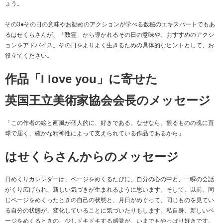
ょう。
その3●その日の意味やお勧めのアクションが学べる数秘のエキスパートでもあ
るはせくらさんが、「数霊」から導かれるその日の意味や、おすすめのアクシ
ョンをアドバイス。その日をよりよく生きるための具体的なヒントとして、お
役立てください。
作品「I love you」に寄せた
英国王立美術家協会会長のメッセージ
「この作者の絵と画風が個人的に、好きである。なぜなら、観るものの魂に直
球で届く、確かな精神性によって支えられている作品であるから」
はせくらさんからのメッセージ
日めくりカレンダーは、ページをめくるたびに、自分の心の中と、一瞬の会話
がくり広げられ、新しい気づきが生まれるように思います。そして、以前、同
じページをめくったときの自己の状態と、月日がめぐって、同じものを見てい
る自分の状態が、変化していることに気づいたりもします。私自身、新しいペ
ージをめくるときの、少しドキドキする感覚が、いまでもやっぱり好きです。