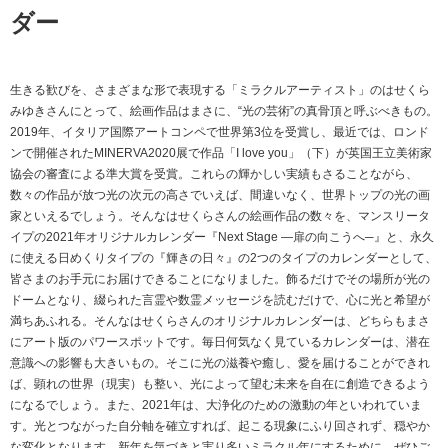
ダー
生きる歓びを、さまざまな形で表現する「ミラクルアーティスト」のはせくら
みゆきさんにとって、絵画作品はまさに、“光の芸術”の真骨頂と呼ぶべきもの。
2019年、イタリア国際アートコンペで世界第3位を受賞し、最近では、ロンド
ンで開催されたMINERVA2020展で作品「I love you」（下）が英国王立美術家
協会の審査による準大賞を受賞。これらの輝かしい実績もさることながら、
数々の作品が放つ光の次元の高さでいえば、間違いなく、世界トップの光の画
家といえるでしょう。そんなはせくらさんの絵画作品の数々を、マンスリータ
イプの2021年オリジナルカレンダー『Next Stage —扉の向こうへ─』と、永久
に使える日めくりタイプの『輝きの日々』の2つのタイプのカレンダーとして、
皆さまのお手元にお届けできることになりました。飾るだけでその場所が光の
ドームとなり、綴られた言霊や数霊メッセージを読むだけで、心に光と希望が
満ちあふれる。そんなはせくらさんのオリジナルカレンダーは、どちらもまさ
にアート版のパワースポットです。毎日何気なく見ているカレンダーは、潜在
意識への影響も大きいもの。そこに光の滋養や癒し、愛を届けることができれ
ば、顕れの世界（現実）も整い、光によって望む未来を自在に創造できるよう
になるでしょう。また、2021年は、大浄化のための激動の年といわれていま
す。光とつながった自分軸を確立すれば、起こる現象にふり回されず、穏やか
な変化となります。新年を気づきと実り多いミラクル年にするために、ぜひご