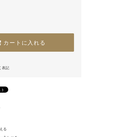
カートに入れる
く表記
)
える