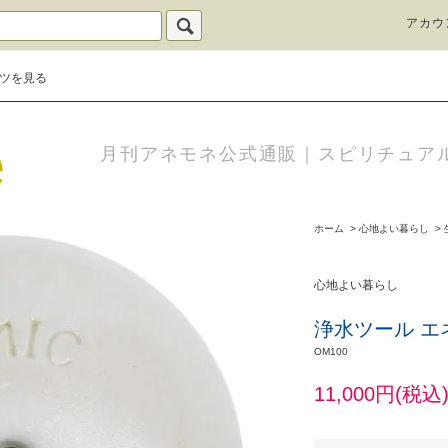
アカウ
ツを見る
月刊アネモネ公式通販｜スピリチュア
ホーム
>
心地よい暮らし
>
心地よい暮らし
浄水ツール エ
OM100
11,000円(税込