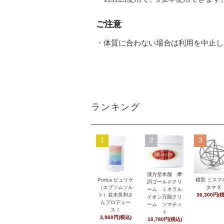
ご注意
・体質に合わない場合は利用を中止し
ランキング
1
2
3
漢方堂本舗 摩
Purica ピュリケ
模型 ミスマ
訶ゴールドクリ
（エプソムソル
タマ X
ーム ミネラル
ト）並木良和さ
36,300円(
イオン万能クリ
んプロデュー
ーム ソマチッ
ス！
ト
3,960円(税込)
10,780円(税込)