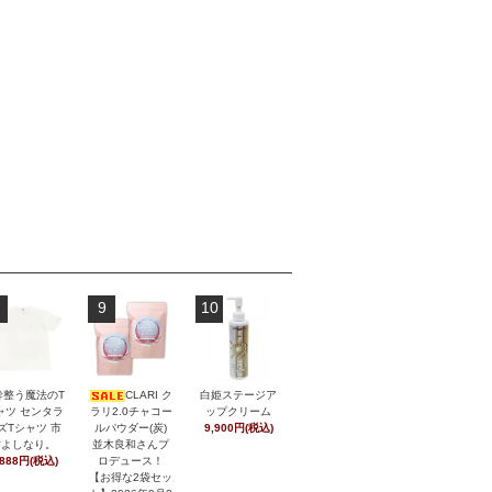
9
10
幹整う魔法のT
CLARI ク
白姫ステージア
ャツ センタラ
ラリ2.0チャコー
ップクリーム
ズTシャツ 市
ルパウダー(炭)
9,900円(税込)
村よしなり。
並木良和さんプ
,888円(税込)
ロデュース！
【お得な2袋セッ