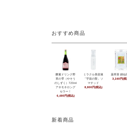
おすすめ商品
酵素ドリンク野
ミラクル美容液
薬草茶 錦仙
草の雫（やそう
「宇宙の聖」ソ
3,240円(税
のしずく）720ml
マチッド
アネモネロング
8,800円(税込)
セラー！
6,480円(税込)
新着商品