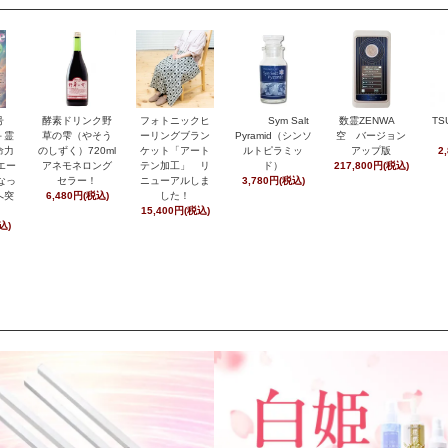
月号
酵素ドリンク野
フォトニックヒ
Sym Salt
数霊ZENWA
TS
＋霊
草の雫（やそう
ーリングブラン
Pyramid（シンソ
空 バージョン
命力
のしずく）720ml
ケット「アート
ルトピラミッ
アップ版
2
エー
アネモネロング
テン加工」 リ
ド）
217,800円(税込)
なっ
セラー！
ニューアルしま
3,780円(税込)
へ突
6,480円(税込)
した！
15,400円(税込)
込)