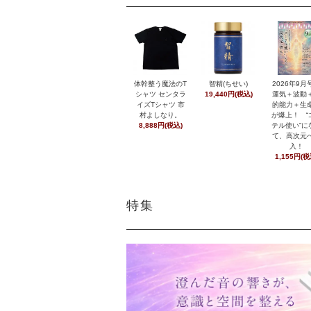
体幹整う魔法のT
智精(ちせい)
2026年9
シャツ センタラ
19,440円(税込)
運気＋波動
イズTシャツ 市
的能力＋生
村よしなり。
が爆上！ “
8,888円(税込)
テル使い”に
て、高次元
入！
1,155円(税
特集