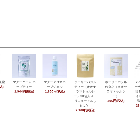
茶龍
マグーニーム ハ
マグーアロマハ
ホーリーバジル
ホーリーバジル
7
込)
ーブティー
ーブジェル
ティー（オオヤ
のタネ（オオヤ
ーナ
1,944円(税込)
1,650円(税込)
ラマトゥルシ
ラマトゥルシ
現 
ー）30包入り
ー）
イ
リニューアルし
396円(税込)
ました！
23
2,160円(税込)