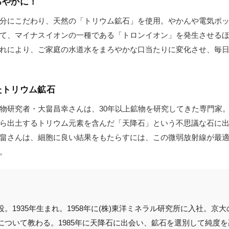
ろやかに！
分にこだわり、天然の「トリウム鉱石」を使用。やかんや電気ポ
て、マイナスイオンの一種である「トロンイオン」を発生させるほ
れにより、ご家庭の水道水をまろやかな口当たりに変化させ、毎
たトリウム鉱石
物研究者・大畠昌幸さんは、30年以上鉱物を研究してきた専門家
ら出土するトリウム元素を含んだ「天降石」という不思議な石に
畠さんは、細胞に良い結果をもたらすには、この微弱放射線が最
。
。1935年生まれ。1958年に(株)東洋ミネラル研究所に入社。京
ついて教わる。1985年に天降石に出会い、鉱石を選別して純度を