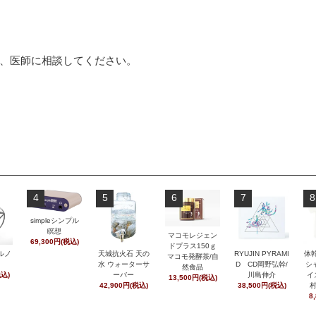
、医師に相談してください。
4
5
6
7
8
simpleシンプル
瞑想
マコモレジェン
69,300円(税込)
ドプラス150ｇ
ルノ
天城抗火石 天の
RYUJIN PYRAMI
体
マコモ発酵茶/自
水 ウォーターサ
D CD岡野弘幹/
シ
然食品
税込)
ーバー
川島伸介
イ
13,500円(税込)
42,900円(税込)
38,500円(税込)
8