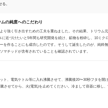
せる。
ウムの純度へのこだわり
より強く引き出すための工夫を重ねました。その結果、トリウム
0％に近づけたいと5年間も研究開発を続け、鉱物を粉砕し、10ミク
ーを作ることにも成功したのです。そうして誕生したのが、純粋
ソマチッドが含有されていることも確認されています。
ット、電気ケトル等に入れ沸騰させて、沸騰後20〜30秒フタを開
沸騰させてから、火(電気)を止めてください。冷まして容器に移し
。