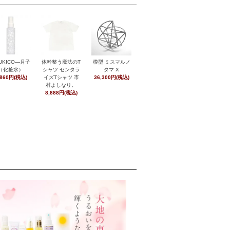
UKICO―月子
体幹整う魔法のT
模型 ミスマルノ
（化粧水）
シャツ センタラ
タマ X
,860円(税込)
イズTシャツ 市
36,300円(税込)
村よしなり。
8,888円(税込)