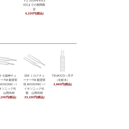
ト】2026年9月3
0日までの期間限
定
6,220円(税込)
369 ミロクチュ
29 七福神チュ
TSUKICO―月子
ーナーTM 願望実
ーTM 願望実
（化粧水）
現 BIOSONIC バ
BIOSONIC バ
2,860円(税込)
イオソニック社
オソニック社
製 山岡尚樹
製 山岡尚樹
23,100円(税込)
,100円(税込)