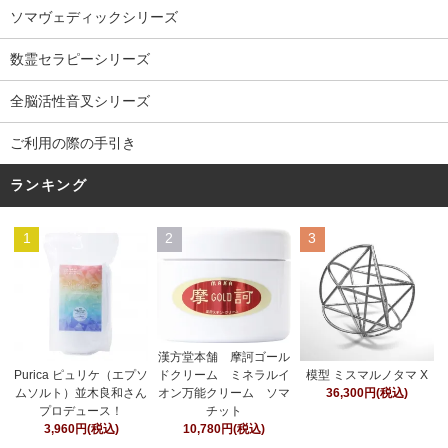
ソマヴェディックシリーズ
数霊セラピーシリーズ
全脳活性音叉シリーズ
ご利用の際の手引き
ランキング
1
2
3
漢方堂本舗 摩訶ゴール
ドクリーム ミネラルイ
Purica ピュリケ（エプソ
模型 ミスマルノタマ X
オン万能クリーム ソマ
ムソルト）並木良和さん
36,300円(税込)
チット
プロデュース！
10,780円(税込)
3,960円(税込)