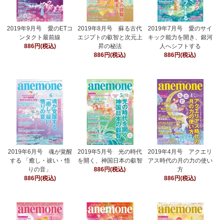
2019年9月号 愛のETコ
2019年8月号 蘇る古代
2019年7月号 愛のサイ
ンタクト最前線
エジプトの叡智と次元上
キック能力を開き、銀河
886円(税込)
昇の秘法
人へシフトする
886円(税込)
886円(税込)
2019年6月号 魂が覚醒
2019年5月号 光の時代
2019年4月号 アクエリ
する 「癒し・祓い・悟
を開く、神国日本の叡智
アス時代の月の力の使い
りの音」
886円(税込)
方
886円(税込)
886円(税込)