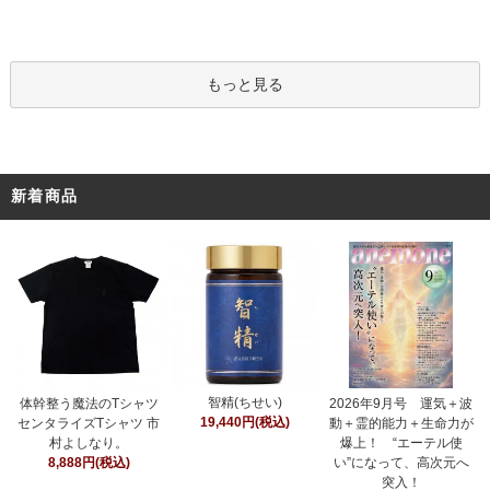
もっと見る
新着商品
智精(ちせい)
体幹整う魔法のTシャツ
2026年9月号 運気＋波
19,440円(税込)
センタライズTシャツ 市
動＋霊的能力＋生命力が
村よしなり。
爆上！ “エーテル使
8,888円(税込)
い”になって、高次元へ
突入！