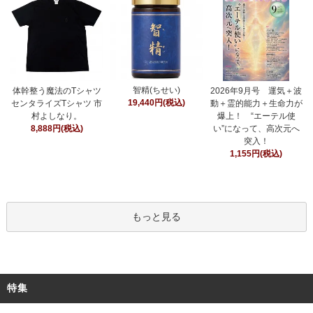
智精(ちせい)
体幹整う魔法のTシャツ
2026年9月号 運気＋波
19,440円(税込)
センタライズTシャツ 市
動＋霊的能力＋生命力が
村よしなり。
爆上！ “エーテル使
8,888円(税込)
い”になって、高次元へ
突入！
1,155円(税込)
もっと見る
特集