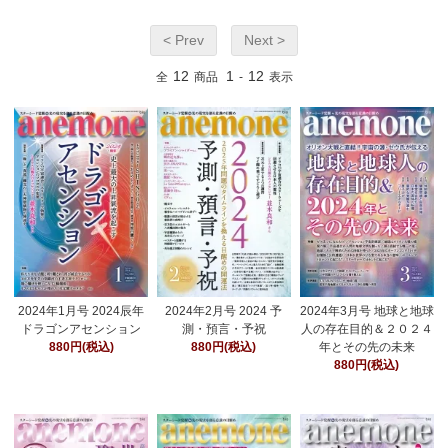
< Prev
Next >
12
1
12
全
商品
-
表示
2024年1月号 2024辰年
2024年2月号 2024 予
2024年3月号 地球と地球
ドラゴンアセンション
測・預言・予祝
人の存在目的＆２０２４
880円(税込)
880円(税込)
年とその先の未来
880円(税込)