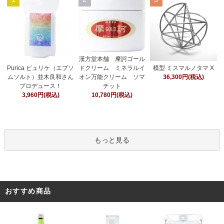
漢方堂本舗 摩訶ゴール
ドクリーム ミネラルイ
Purica ピュリケ（エプソ
模型 ミスマルノタマ X
オン万能クリーム ソマ
ムソルト）並木良和さん
36,300円(税込)
チット
プロデュース！
10,780円(税込)
3,960円(税込)
もっと見る
おすすめ商品