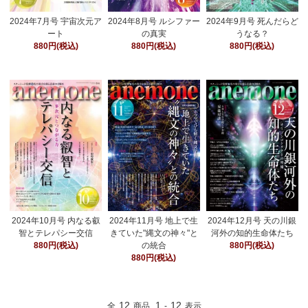
2024年7月号 宇宙次元ア
2024年8月号 ルシファー
2024年9月号 死んだらど
ート
の真実
うなる？
880円(税込)
880円(税込)
880円(税込)
2024年10月号 内なる叡
2024年11月号 地上で生
2024年12月号 天の川銀
智とテレパシー交信
きていた"縄文の神々"と
河外の知的生命体たち
880円(税込)
の統合
880円(税込)
880円(税込)
12
1
12
全
商品
-
表示