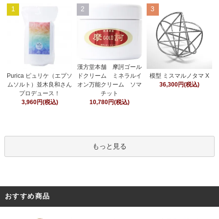
1
2
3
漢方堂本舗 摩訶ゴール
ドクリーム ミネラルイ
Purica ピュリケ（エプソ
模型 ミスマルノタマ X
オン万能クリーム ソマ
ムソルト）並木良和さん
36,300円(税込)
チット
プロデュース！
10,780円(税込)
3,960円(税込)
もっと見る
おすすめ商品