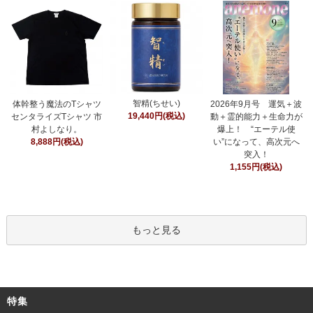
智精(ちせい)
体幹整う魔法のTシャツ
2026年9月号 運気＋波
19,440円(税込)
センタライズTシャツ 市
動＋霊的能力＋生命力が
村よしなり。
爆上！ “エーテル使
8,888円(税込)
い”になって、高次元へ
突入！
1,155円(税込)
もっと見る
特集