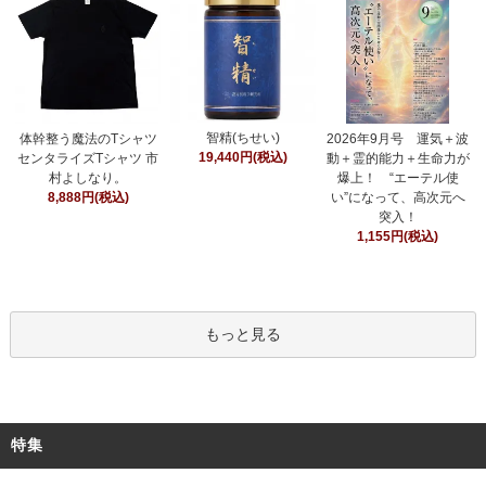
智精(ちせい)
体幹整う魔法のTシャツ
2026年9月号 運気＋波
19,440円(税込)
センタライズTシャツ 市
動＋霊的能力＋生命力が
村よしなり。
爆上！ “エーテル使
8,888円(税込)
い”になって、高次元へ
突入！
1,155円(税込)
もっと見る
特集