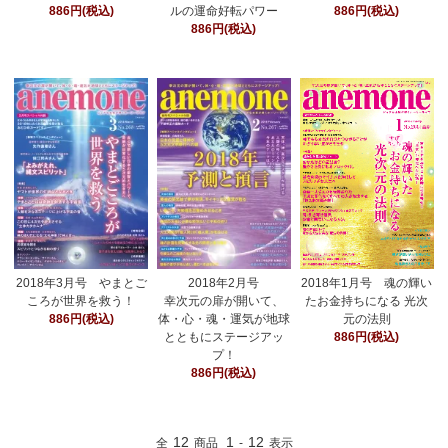
886円(税込)
ルの運命好転パワー
886円(税込)
886円(税込)
2018年3月号 やまとご
2018年2月号
2018年1月号 魂の輝い
ころが世界を救う！
幸次元の扉が開いて、
たお金持ちになる 光次
886円(税込)
体・心・魂・運気が地球
元の法則
とともにステージアッ
886円(税込)
プ！
886円(税込)
12
1
12
全
商品
-
表示