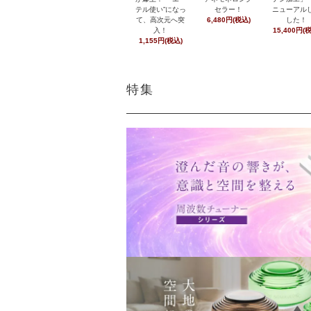
テル使い”になっ
セラー！
ニューアル
て、高次元へ突
6,480円(税込)
した！
入！
15,400円(
1,155円(税込)
特集