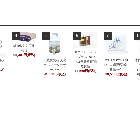
4
5
6
7
8
simpleシンプル
瞑想
マコモレジェン
69,300円(税込)
ドプラス150ｇ
ルノ
天城抗火石 天の
RYUJIN PYRAMI
体
マコモ発酵茶/自
水 ウォーターサ
D CD岡野弘幹/
シ
然食品
税込)
ーバー
川島伸介
イ
13,500円(税込)
42,900円(税込)
38,500円(税込)
8