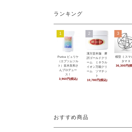
ランキング
1
2
3
漢方堂本舗 摩
Purica ピュリケ
模型 ミスマ
訶ゴールドクリ
（エプソムソル
タマ X
ーム ミネラル
ト）並木良和さ
36,300円(
イオン万能クリ
んプロデュー
ーム ソマチッ
ス！
ト
3,960円(税込)
10,780円(税込)
おすすめ商品