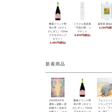
酵素ドリンク野
ミラクル美容液
薬草茶 錦仙
草の雫（やそう
「宇宙の聖」ソ
3,240円(税
のしずく）720ml
マチッド
アネモネロング
8,800円(税込)
セラー！
6,480円(税込)
新着商品
2026年9月号
酵素ドリンク野
フォトニッ
運気＋波動＋霊
草の雫（やそう
ーリングブ
的能力＋生命力
のしずく）720ml
ケット「ア
が爆上！ “エー
アネモネロング
テン加工」