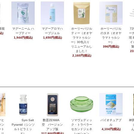
茶龍
マグーニーム ハ
マグーアロマハ
ホーリーバジル
ホーリーバジル
7
込)
ーブティー
ーブジェル
ティー（オオヤ
のタネ（オオヤ
ーナ
1,944円(税込)
1,650円(税込)
ラマトゥルシ
ラマトゥルシ
現 
ー）30包入り
ー）
イ
リニューアルし
396円(税込)
ました！
23
2,160円(税込)
クヒ
Sym Salt
数霊ZENWA
ソマヴェディッ
バイオチュアブ
神寶
ラン
Pyramid（シンソ
空 バージョン
ク・トラベラー
ル
ート
ルトピラミッ
アップ版
セカンドジェネ
4,104円(税込)
 リ
ド）
217,800円(税込)
レーション