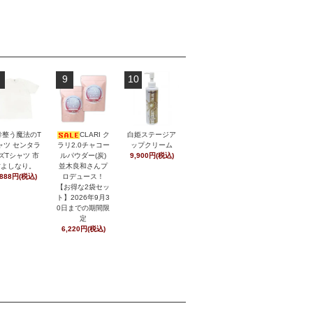
9
10
幹整う魔法のT
CLARI ク
白姫ステージア
ャツ センタラ
ラリ2.0チャコー
ップクリーム
ズTシャツ 市
ルパウダー(炭)
9,900円(税込)
村よしなり。
並木良和さんプ
,888円(税込)
ロデュース！
【お得な2袋セッ
ト】2026年9月3
0日までの期間限
定
6,220円(税込)