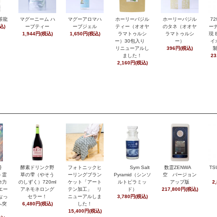
茶龍
マグーニーム ハ
マグーアロマハ
ホーリーバジル
ホーリーバジル
7
込)
ーブティー
ーブジェル
ティー（オオヤ
のタネ（オオヤ
ーナ
1,944円(税込)
1,650円(税込)
ラマトゥルシ
ラマトゥルシ
現 
ー）30包入り
ー）
イ
リニューアルし
396円(税込)
ました！
23
2,160円(税込)
月号
酵素ドリンク野
フォトニックヒ
Sym Salt
数霊ZENWA
TS
＋霊
草の雫（やそう
ーリングブラン
Pyramid（シンソ
空 バージョン
命力
のしずく）720ml
ケット「アート
ルトピラミッ
アップ版
2
エー
アネモネロング
テン加工」 リ
ド）
217,800円(税込)
なっ
セラー！
ニューアルしま
3,780円(税込)
へ突
6,480円(税込)
した！
15,400円(税込)