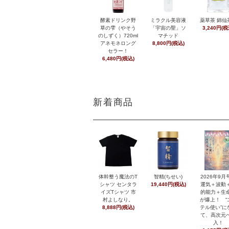
酵素ドリンク野
ミラクル美容液
薬草茶 錦仙
草の雫（やそう
「宇宙の聖」ソ
3,240円(税
のしずく）720ml
マチッド
アネモネロング
8,800円(税込)
セラー！
6,480円(税込)
新着商品
体幹整う魔法のT
智精(ちせい)
2026年9
シャツ センタラ
19,440円(税込)
運気＋波動
イズTシャツ 市
的能力＋生
村よしなり。
が爆上！ “
8,888円(税込)
テル使い”に
て、高次元
入！