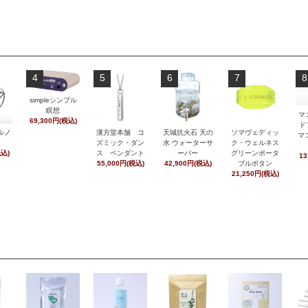
4
5
6
7
8
simpleシンプル
瞑想
マ
69,300円(税込)
ド
ルノ
漢方堂本舗 コ
天城抗火石 天の
ソマヴェディッ
マ
ズミック・ダン
水 ウォーターサ
ク・ウェルネス
税込)
ス ペンダント
ーバー
グリーンポータ
13
55,000円(税込)
42,900円(税込)
ブルボタン
21,250円(税込)