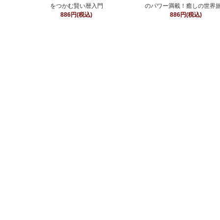
をつかむ賢い暦入門
のパワー満載！癒しの世界
886円(税込)
886円(税込)