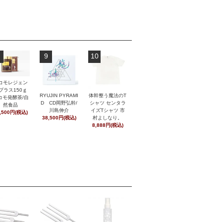
9
10
コモレジェン
プラス150ｇ
RYUJIN PYRAMI
体幹整う魔法のT
コモ発酵茶/自
D CD岡野弘幹/
シャツ センタラ
然食品
川島伸介
イズTシャツ 市
,500円(税込)
38,500円(税込)
村よしなり。
8,888円(税込)