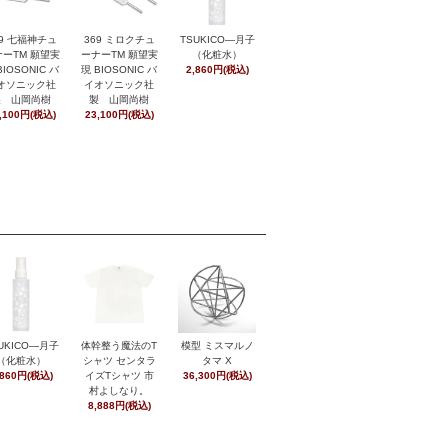
369 ミロクチュ
29 七福神チュ
TSUKICO―月子
ーナーTM 願望実
ーTM 願望実
（化粧水）
現 BIOSONIC バ
BIOSONIC バ
2,860円(税込)
イオソニック社
オソニック社
製 山岡尚樹
製 山岡尚樹
23,100円(税込)
,100円(税込)
UKICO―月子
体幹整う魔法のT
模型 ミスマルノ
（化粧水）
シャツ センタラ
タマ X
,860円(税込)
イズTシャツ 市
36,300円(税込)
村よしなり。
8,888円(税込)