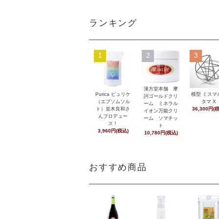
ランキング
1
2
3
漢方堂本舗 摩
Purica ピュリケ
模型 ミスマ
訶ゴールドクリ
（エプソムソル
タマ X
ーム ミネラル
ト）並木良和さ
36,300円(
イオン万能クリ
んプロデュー
ーム ソマチッ
ス！
ト
3,960円(税込)
10,780円(税込)
おすすめ商品