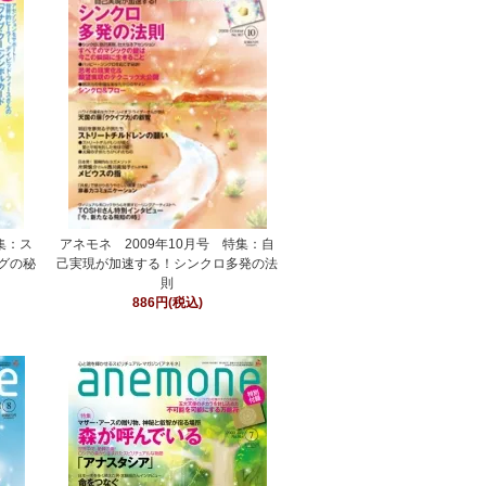
集：ス
アネモネ 2009年10月号 特集：自
グの秘
己実現が加速する！シンクロ多発の法
則
886円(税込)